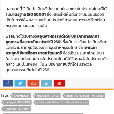
นอกจากนี้
จีเอ็ม
ยังเป็นบริษัทรถยนต์รายแรกในประเทศไทยที่ได้
รับ
มาตรฐาน ISO 50001
ซึ่งแสดงให้เห็นถึงความมุ่งมั่นของจี
เอ็มในการใช้พลังงานอย่างมีประสิทธิภาพ และการลดก๊าซเรือน
กระจกในกระบวนการผลิต
พร้อมทั้งได้รับ
รางวัลอุตสาหกรรมดีเด่น ประเภทการรักษา
คุณภาพสิ่งแวดล้อม ประจำปี 2561
ซึ่งเป็นรางวัลแห่งเกียรติยศ
และความภาคภูมิใจของภาคอุตสาหกรรมไทย จาก
พลเอก
ประยุทธ์ จันทร์โอชา นายกรัฐมนตรี
ซึ่งจีเอ็ม ประเทศไทยเป็น 1
ใน 4 สถานประกอบการในประเทศไทยที่ได้รับรางวัลในประเภทดัง
กล่าว และเป็นเพียง 1 ใน 2 บริษัทรถยนต์ที่ได้รับรางวัล
อุตสาหกรรมดีเด่นในปี 2561
Tags
CHEVROLET
FIND NEW ROADS
GENERAL MOTORS THAILAND
มาตรฐาน ISO 50001
ศูนย์การผลิตจีเอ็ม ประเทศไทย จังหวัดระยอง
เชฟโรเลต ประเทศไทย