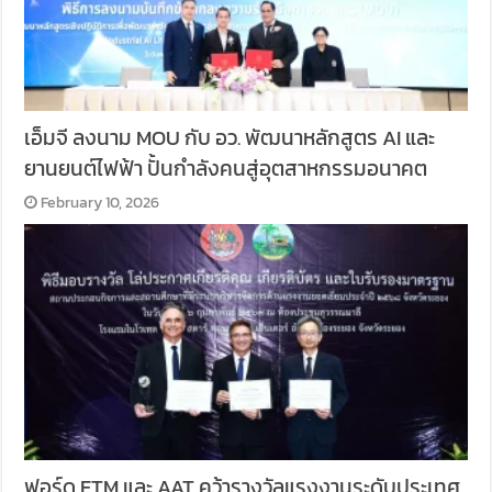
เอ็มจี ลงนาม MOU กับ อว. พัฒนาหลักสูตร AI และ
ยานยนต์ไฟฟ้า ปั้นกำลังคนสู่อุตสาหกรรมอนาคต
February 10, 2026
ฟอร์ด FTM และ AAT คว้ารางวัลแรงงานระดับประเทศ