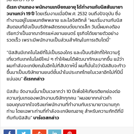
ดิเรก ปานทอง พนักงานเกษียณอายุ ได้ทำงานกับนิสสันมายา
วนานกว่า 19 ปี
โดยเริ่มงานเมื่อปีพ.ศ. 2532 จนถึงปัจจุบัน ซึ่ง
ทำงานอยู่ในแผนกซัพพลาย และโลจิสติกส์ “ผมเริ่มงานกับนิส
สันตอนที่ยังเป็นบริษัทผลิตรถยนต์ขนาดเล็ก วันนี้ผมคงต้อง
เรียกว่าเป็นอาณาจักรแห่งยานยนตร์ ธุรกิจได้ขยายตัวอย่าง
รวดเร็ว เพราะมีพนักงานเป็นส่วนสำคัญในการเติบโตนี้”
“นิสสันมีเทคโนโลยีที่ไม่เป็นรองใคร และเป็นบริษัทที่ให้ความรู้
เกี่ยวกับเทคโนโลยีใหม่ ๆ ทำให้ผมได้พัฒนาทักษะมากขึ้น แม้ว่า
ผมกำลังจะเกษียณในอีกไม่กี่สัปดาห์นี้ ผมก็มั่นใจว่านิสสันจะก้าว
ขึ้นมาเป็นบริษัทยานยนต์ชั้นนำในประเทศไทยในเวลาอีกไม่กี่ปีนี้
แน่นอน”
ดิเรกกล่าว
นิสสัน
จัดงานนี้มาเป็นเวลากว่า 10 ปีเพื่อให้เกียรติยกย่องต่อ
ความทุ่มเทของพนักงานบริษัททุกคน “ผมอยากกล่าวคำ
ขอบคุณจากใจจริงแก่พนักงานที่ทำงานกับเรามายาวนานทุก
ท่าน โดยเฉพาะท่านที่กำลังจะเกษียณอายุ สำหรับความภักดีที่มี
กับกับนิสสัน”
บาร์เตสกล่าว