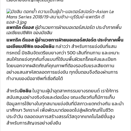
แพทริค ดีแอส
ผู้อำนวยการฝ่ายมอเตอร์สปอร์ต ประจำภาคพื้น
เอเชียแปซิฟิค ของมิชลิน
แพทริค ดีแอส ผู้อำนวยการฝ่ายมอเตอร์สปอร์ต ประจำภาคพื้น
เอเชียแปซิฟิค ของมิชลิน
กล่าวว่า สำหรับการแข่งขันที่แสน
ทรหดนี้ มิชลินจัดเตรียมยางกว่า 500 เส้นที่ทนทาน และเหมาะ
สมให้รถแข่งทุกคันทั้งแบบที่ใช้บนพื้นผิวแทร็คแห้งและเปียก
โดยนอกจากผลิตภัณฑ์คุณภาพที่ต้องรองรับแรงเสียดทาน
อย่างแสนสาหัสตลอดการแข่งขัน ทุกขั้นตอนจึงต้องผ่านการ
ทำงานของมืออาชีพที่เชื่อถือได้
สำหรับ
มิชลิน
ในฐานะผู้นำอุตสาหกรรมยางรถยนต์ เราให้การ
สนับสนุนอย่างจริงจังและต่อเนื่อง ขณะเดียวกันก็มีการเก็บ
ข้อมูลการใช้ยางในทุกสนามแข่งขันที่มีสภาวะแตกต่างกัน และนำ
มาศึกษา วิเคราะห์ เพื่อพัฒนาต่อยอดไปสู่ผลิตภัณฑ์ในชีวิต
ประจำวัน ตลอดจนการสร้างสรรค์วัสดุจากเทคโนโลยีขั้นสูง
สำหรับการสัญจรอย่างยั่งยืน