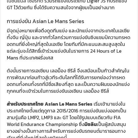
เนชั่นแนล เซอร์กิต
รวมรถแข่งโปรโตไทป์ Ligier JS กับรถแข่ง
GT ไว้ด้วยกัน ซึ่งได้รับความสนใจจากผู้ชมเป็นอย่างมาก
การแข่งขัน Asian Le Mans Series
มีจุดมุ่งหมายเพื่อดึงดูดทีมแข่ง และนักแข่งจากประเทศในเอเชีย
ทั้งจีน ญี่ปุ่น และจากทั่วโลกร่วมการแข่งขันชิงแชมป์ความทรหด
อดทนที่ยิ่งใหญ่ที่สุดในเอเซีย โดยทีมที่มีคะแนนสะสมสูงสุดใน
แต่ละรุ่นจะได้สิทธิ์เข้าร่วมแข่งขันในรายการ 24 Hours of Le
Mans ที่ประเทศฝรั่งเศส
ดังนั้นรายการเอเชียน เลอม็อง ซีรีส์ จึงเสมือนเป็นก้าวสำคัญใน
การพัฒนาก่อนก้าวสู่เวทีระดับโลกที่ได้รับการยกย่องว่าทรหด
อดทนทั้งคนทั้งรถที่มีชื่อเสียงที่สุด และเป็นความฝันของนักแข่ง
ทุกคนที่จะเข้าร่วมในการแข่งขันเอเชียน เลอม็อง ซีรีส์
สำหรับประเทศไทย
Asian Le Mans Series
เริ่มเข้ามาแข่งใน
ประเทศไทยตั้งแต่ฤดูกาล 2015/2016 การแข่งขันแบ่งออกเป็น
สามรุ่นคือ LMP2, LMP3 และ GT โดยใช้รูปแบบเดียวกับ FIA
World Endurance Championship ซึ่ง
มิชลิน
เป็นผู้สนับสนุน
ยางอย่างเป็นทางการสำหรับการแข่งขันรถยนต์มาราธอนทาง
เรียบที่ยิ่งใหญ่ที่สุดในภูมิภาคนี้