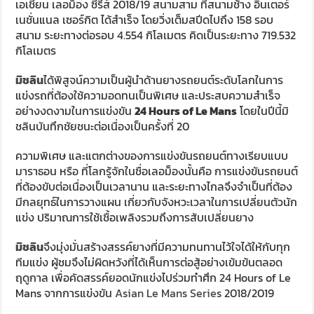
เอเชียน เลอม็อง ซีรีส์ 2018/19 สนามสาม ที่สนามช้าง อินเตอร์
เนชั่นแนล เซอร์กิต ได้สำเร็จ โดยวิ่งเต็มสปีดไปถึง 158 รอบ
สนาม ระยะทางต่อรอบ 4.554 กิโลเมตร คิดเป็นระยะทาง 719.532
กิโลเมตร
มิชลิน
ได้พิสูจน์ความเป็นผู้นำด้านยางรถยนต์ระดับโลกในการ
แข่งรถที่ต้องใช้ความอดทนเป็นพิเศษ และประสบความสำเร็จ
อย่างงดงามในการแข่งขัน
24 Hours of Le Mans
โดยในปีนี้มิ
ชลินบันทึกชัยชนะต่อเนื่องเป็นครั้งที่ 20
ความพิเศษ และแตกต่างของการแข่งขันรถยนต์ทางเรียบแบบ
มาราธอน หรือ ที่โลกรู้จักในชื่อเลอม็องนั้นคือ การแข่งขันรถยนต์
ที่ต้องขับต่อเนื่องเป็นเวลานาน และระยะทางไกลจึงจำเป็นที่ต้อง
มีกลยุทธ์ในการวางแผน เกี่ยวกับจังหวะเวลาในการเปลี่ยนตัวนัก
แข่ง ปริมาณการใช้เชื้อเพลิงรวมถึงการสับเปลี่ยนยาง
มิชลิน
จึงมุ่งมั่นสร้างสรรค์ยางที่มีความทนทานไว้ใจได้ให้กับทุก
ทีมแข่ง ผู้ชมจึงไม่ผิดหวังที่ได้เห็นการต่อสู้อย่างเข้มข้นตลอด
ฤดูกาล เพื่อคัดสรรค์ยอดนักแข่งไปร่วมทำศึก 24 Hours of Le
Mans จากการแข่งขัน
Asian Le Mans Series
2018/2019