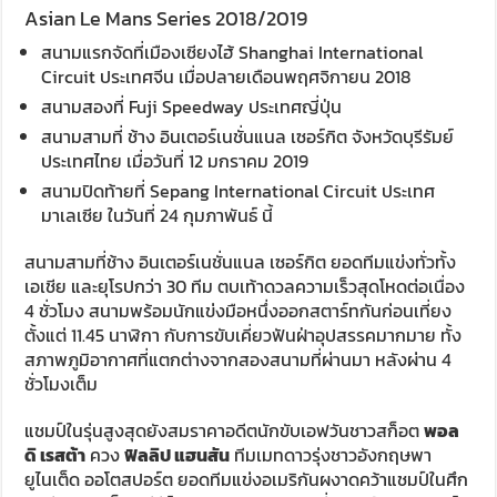
Asian Le Mans Series 2018/2019
สนามแรกจัดที่เมืองเซียงไฮ้ Shanghai International
Circuit ประเทศจีน เมื่อปลายเดือนพฤศจิกายน 2018
สนามสองที่ Fuji Speedway ประเทศญี่ปุ่น
สนามสามที่ ช้าง อินเตอร์เนชั่นแนล เซอร์กิต จังหวัดบุรีรัมย์
ประเทศไทย เมื่อวันที่ 12 มกราคม 2019
สนามปิดท้ายที่ Sepang International Circuit ประเทศ
มาเลเซีย ในวันที่ 24 กุมภาพันธ์ นี้
สนามสามที่ช้าง อินเตอร์เนชั่นแนล เซอร์กิต ยอดทีมแข่งทั่วทั้ง
เอเชีย และยุโรปกว่า 30 ทีม ตบเท้าดวลความเร็วสุดโหดต่อเนื่อง
4 ชั่วโมง สนามพร้อมนักแข่งมือหนึ่งออกสตาร์ทกันก่อนเที่ยง
ตั้งแต่ 11.45 นาฬิกา กับการขับเคี่ยวฟันฝ่าอุปสรรคมากมาย ทั้ง
สภาพภูมิอากาศที่แตกต่างจากสองสนามที่ผ่านมา หลังผ่าน 4
ชั่วโมงเต็ม
แชมป์ในรุ่นสูงสุดยังสมราคาอดีตนักขับเอฟวันชาวสก็อต
พอล
ดิ เรสต้า
ควง
ฟิลลิป แฮนสัน
ทีมเมทดาวรุ่งชาวอังกฤษพา
ยูไนเต็ด ออโตสปอร์ต ยอดทีมแข่งอเมริกันผงาดคว้าแชมป์ในศึก