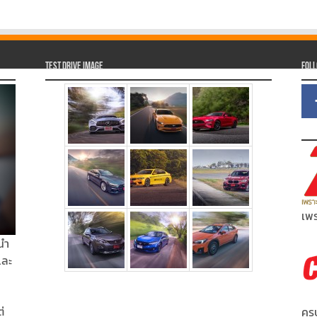
Test Drive Image
Fol
เพร
นำ
และ
่
ครบ