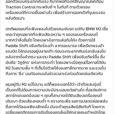
ออกตัวแบบกระแทกคันเร่ง ก็มากพอที่จะให้สัญญาณไฟเตือน
Traction Control กระพริบถี่ ๆ ในทันที ตามด้วยรอบ
เครื่องยนต์ที่กวาดขึ้นอย่างไว เพื่อสร้างการออกตัวที่รุนแรงจน
หลังติดเบาะ
ปกติผมชอบที่จะฟังเพลงไปด้วยขณะขับรถ แต่กับ BMW M2 เชื่อ
เถอะว่าคุณอยากที่จะฟังเสียงหวาน ๆ ของรอบเครื่องยนต์
มากกว่าสิ่งอื่นใด โดยเฉพาะในการเล่นกับโค้ง ด้วยการใช้
Paddle Shift ปรับเกียร์ลงต่ำ ลากรอบมารอ เพื่อเรียกแรงม้า
แรงบิด ให้กองรออยู่ปลายเท้า ก่อนจะกระแทกคันเร่งกลับลงไป
หลังจากตั้งลำตรง และตบ Paddle Shift เพื่อปรับเกียร์ขึ้น ซึ่ง
มันคือ ‘วัฎจักร’ แห่งการกระทำ โดยเฉพาะเมื่อคุณมีโอกาสได้ขับ
M2 ในสนามสั้น ๆ ที่เต็มไปด้วยโค้งองศาลึกมากมาย และรวมไป
ถึงการ ‘ซิ่ง’ บนท้องถนนในช่วงเวลาเร่งด่วนด้วยเช่นเดียวกัน
ผมอยู่กับ M2 แม้ไม่นาน แต่ก็พอจะบอกได้ว่า เจ้าตัวแสบรุ่นนี้
เป็นรถที่ไม่ต้องการความประนีประนอมแต่อย่างใด ตั้งแต่แค่การ
สตาร์ทรถจอดนิ่งเฉย ๆ คุณก็สามารถได้ยินเสียงเครื่องยนต์
เดินเบา ด้วยเสียงหอบต่ำ ๆ ครางกระพือ รอการปลดปล่อยพลัง
ซึ่งหากได้ลองเพียงสักครั้ง มันจะทำคุณเสียนิสัยทันที โดยการ
เปลี่ยนพฤติกรรมการขับขี่ของคุณใหม่ให้กลายคนเท้าหนักโดย