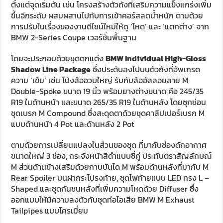
ตั้งแต่จุดเริ่มต้น เช่น โครงสร้างตัวถังที่เสริมความแข็งแกร่งเพิ่ม
ขึ้นอีกระดับ ผสมผสานไปกับการเข้าคอร์สลดน้ำหนัก ตามด้วย
การปรับในเรื่องของงานดีไซน์ใหม่ให้ดู ‘โหด’ และ ‘แตกต่าง’ จาก
BMW 2-Series Coupe เวอร์ชั่นพื้นฐาน
โดยจะประกอบด้วยชุดตกแต่ง
BMW Individual High-Gloss
Shadow Line Package
ซึ่งประดับลงไปบนตัวถังที่อัพเกรด
ความ ‘เข้ม’ เช่น โป่งล้ออวบใหญ่ รับกับล้ออัลลอยลาย M
Double-Spoke ขนาด 19 นิ้ว พร้อมยางต่างขนาด คือ 245/35
R19 ในด้านหน้า และขนาด 265/35 R19 ในด้านหลัง โดยซุกซ่อน
ชุดเบรก M Compound ซึ่งสะดุดตาด้วยชุดคาลิปเปอร์เบรก M
แบบด้านหน้า 4 Pot และด้านหลัง 2 Pot
ตามด้วยการเปลี่ยนแปลงในส่วนของชุด ที่มากับช่องดักอากาศ
ขนาดใหญ่ 3 ช่อง, กระจังหน้าสีดำแบบซี่คู่ ประทับตราสัญลักษณ์
M ส่วนด้านข้างเสริมด้วยกาบบันได M พร้อมด้านหลังที่มากับ M
Rear Spoiler บนฝากระโปรงท้าย, ชุดไฟท้ายแบบ LED ทรง L –
Shaped และชุดกันชนหลังที่เพิ่มความโหดด้วย Diffuser ซึ่ง
ออกแบบให้มีความลงตัวกับชุดท่อไอเสีย BMW M Exhaust
Tailpipes แบบโครเมี่ยม