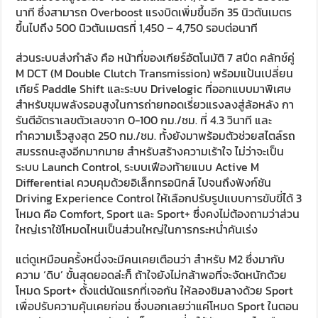
นาที ซึ่งสามารถ Overboost แรงบิดเพิ่มขึ้นอีก 35 นิวตันเมตร
ขึ้นไปถึง 500 นิวตันเมตรที่ 1,450 – 4,750 รอบต่อนาที
ส่วนระบบส่งกำลัง คือ หน้าที่ของเกียร์อัตโนมัติ 7 สปีด คลัทช์คู่
M DCT (M Double Clutch Transmission) พร้อมแป้นเปลี่ยน
เกียร์ Paddle Shift และระบบ Drivelogic ที่ออกแบบมาพิเศษ
สำหรับขุมพลังรอบสูงในการถ่ายทอดเรี่ยวแรงลงสู่ล้อหลัง กา
รันตีอัตราเลขตัวเลขจาก 0-100 กม./ชม. ที่ 4.3 วินาที และ
ทำความเร็วสูงสุด 250 กม./ชม. ทั้งยังมาพร้อมตัวช่วยสไตล์รถ
สมรรถนะสูงอีกมากมาย สำหรับสร้างความเร้าใจ ไม่ว่าจะเป็น
ระบบ Launch Control, ระบบเฟืองท้ายแบบ Active M
Differential ควบคุมด้วยอิเล็กทรอนิกส์ ไปจนถึงฟังก์ชัน
Driving Experience Control ให้เลือกปรับรูปแบบการขับขี่ได้ 3
โหมด คือ Comfort, Sport และ Sport+ ซึ่งคงไม่ต้องถามว่าส่วน
ใหญ่เราใช้โหมดไหนเป็นส่วนใหญ่ในการกระหน่ำคันเร่ง
แต่ดูเหมือนครั้งหนึ่งจะมีคนเคยเตือนว่า สำหรับ M2 ซึ่งมากับ
ความ ‘ดิบ’ ขั้นสุดยอดล่ะก็ ถ้าใจยังไม่กล้าพอที่จะจัดหนักด้วย
โหมด Sport+ ตั้งแต่นัดแรกที่เจอกัน ให้ลองชิมลางด้วย Sport
เพื่อปรับความคุ้นเคยก่อน ซึ่งบอกเลยว่าแค่โหมด Sport ในตอน