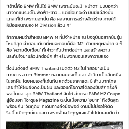
“เจ้านี่คือ BMW ที่ไม่ใช่ BMW เพราะมันจะมี ‘หน้าตา’ บ่งบอกว่า
มาจากแบรนด์ใบพัดฟ้า-ขาว … แต่เชื่อเถอะว่า มันมีแค่สิ่งนั้น
แหละที่ใช่ เพราะนอกนั้น คือ ผลงานการสร้างสัตว์ร้าย ภายใต้
ฝีมือแผนกของ M Division ล้วน ๆ”
ถ้าถามผมว่าสำหรับ BMW M ที่มีจำหน่าย ณ ปัจจุบันอยากขับรุ่น
ไหนที่สุด คำตอบเดียวที่ผมจะตอบก็คือ ‘M2’ ด้วยเหตุผลง่าย ๆ ก็
คือ ‘ความดิบเถื่อน’ ที่เค้าว่ากันปากต่อปาก และสร้างความ
ประทับใจมาแล้วนักต่อนัก สำหรับพวกชอบเสพความแรง
ซึ่งนับตั้งแต่
BMW Thailand
เปิดตัว M2 ในไทยอย่างเป็น
ทางการ สาวก Bimmer หลายคนคงเก็บเอาเจ้านี่มาเป็นอีกหนึ่ง
ในรถฝัน โดยผมเองก็เช่นกัน แต่ด้วยราคาแตะ 6 ล้านบาทไทย
เลยทำให้ฝันยังคงเป็นฝัน และขอแค่โอกาสได้ลองขับสักครั้งก็
พอ โดยล่าสุด BMW Thailand จัดให้ ส่งตรง BMW M2 Coupe
สู่อ้อมอก Torque Magazine ฉะนั้นเมื่อความ ‘อยาก’ ถึงขีดสุด
พร้อมกับ ‘วัตถุดิบ’ ที่เดินทางถึงมือพอดี งานนี้ไม่มีรอให้ตัด
ริบบิ้นเบิกฤกษ์แน่นอน เพราะงั้นคว้ากุญแจแล้วไปกันเลยดีกว่า