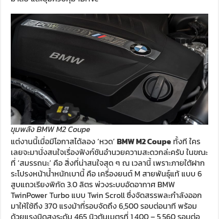
ขุมพลัง BMW M2 Coupe
แต่งานนี้เมื่อมีโอกาสได้ลอง ‘หวด’
BMW M2 Coupe
ทั้งที ใคร
เลยจะมานั่งสนใจเรื่องฟังก์ชันอำนวยความสะดวกล่ะครับ ในขณะ
ที่ ‘สมรรถนะ’ คือ สิ่งที่น่าสนใจสุด ๆ ณ เวลานี้ เพราะภายใต้ฝาก
ระโปรงหน้าน้ำหนักเบานี้ คือ เครื่องยนต์ M สายพันธุ์แท้ แบบ 6
สูบแถวเรียงพิกัด 3.0 ลิตร พ่วงระบบอัดอากาศ BMW
TwinPower Turbo แบบ Twin Scroll ซึ่งจัดสรรพละกำลังออก
มาให้ใช้ถึง 370 แรงม้าที่รอบจัดถึง 6,500 รอบต่อนาที พร้อม
ด้วยแรงบิดสูงระดับ 465 นิวตันเมตรที่ 1,400 – 5,560 รอบต่อ