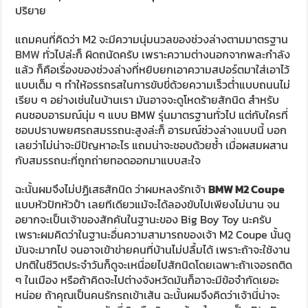
ปริยาย
แถมคนที่คิดว่า M2 จะมีความนุ่มนวลของช่วงล่างตามมาตรฐาน
BMW
ทั่วไปล่ะก็ ผิดถนัดครับ เพราะความต่างนอกจากพละกำลัง
แล้ว ก็คือเรื่องของช่วงล่างที่หยิบยกเอาความสปอร์ตมาใส่เอาไว้
แบบเต็ม ๆ ทำให้อรรถรสในการขับขี่ด้วยความเร็วต่ำแบบถนนไม่
เรียบ ๆ อย่างเช่นในบ้านเรา มันอาจจะดูโหดร้ายสักนิด สำหรับ
คนชอบอารมณ์นุ่ม ๆ แบบ BMW รุ่นมาตรฐานทั่วไป แต่กับใครที่
ชอบปราบพยศรถสมรรถนะสูงล่ะก็ อารมณ์ช่วงล่างแบบนี้ บอก
เลยว่าไม่น่าจะมีปัญหาอะไร แถมน่าจะชอบด้วยซ้ำ เมื่อผสมผสาน
กับสมรรถนะที่ถูกถ่ายทอดออกมาแบบสะใจ
ฉะนั้นผมจึงไม่ปฏิเสธสักนิด ว่าผมหลงรักเจ้า
BMW M2 Coupe
แบบหัวปักหัวปำ เลยทีเดียวแม้จะได้ลองขับไปเพียงไม่นาน จน
อยากจะเป็นเจ้าของสักคันในฐานะของ Big Boy Toy นะครับ
เพราะผมคิดว่าในฐานะอื่นความสามารถของเจ้า M2 Coupe นั้นดู
มันจะมากไป จนอาจเข้าข่ายคนที่บ้านไม่ปลื้มได้ เพราะถ้าจะใช้งาน
ปกติในชีวิตประจำวันก็ดูจะเหนื่อยไปสักนิดโดยเฉพาะถ้าเจอรถติด
ๆ ในเมือง หรือถ้าคิดจะไปต่างจังหวัดมันก็อาจะมีข้อจำกัดเยอะ
หน่อย ถ้าคุณเป็นคนรักรถเข้าเส้น ฉะนั้นผมจึงคิดว่าเจ้านี่น่าจะ