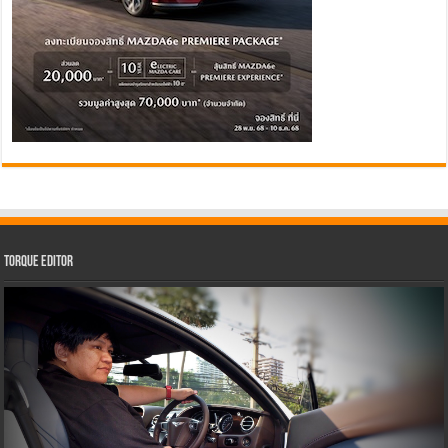
Torque Editor