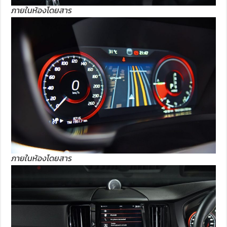
ภายในห้องโดยสาร
ภายในห้องโดยสาร