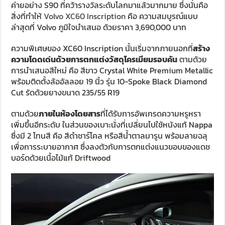
ค่ายอย่าง S90 ที่คว้ารางวัลระดับโลกมาแล้วมากมาย ซึ่งนั่นคือ
สิ่งที่ทำให้
Volvo XC60 Inscription
คือ ความสมบูรณ์แบบ
ล่าสุดที่ Volvo ภูมิใจนำเสนอ ด้วยราคา 3,690,000 บาท
ความพิเศษของ XC60 Inscription นั้นเริ่มจากภายนอกที่
สร้าง
ความโดดเด่นด้วยการตกแต่งวัสดุโครเมียมรอบคัน
ตามด้วย
การนำเสนอสีใหม่ คือ สีขาว Crystal White Premium Metallic
พร้อมติดตั้งล้ออัลลอย 19 นิ้ว รุ่น 10-Spoke Black Diamond
Cut รัดด้วยยางขนาด 235/55 R19
ตามด้วย
ภายในห้องโดยสาร
ที่ได้รับการอัพเกรดความหรูหรา
เพิ่มขึ้นอีกระดับ ในส่วนของเบาะนั่งที่เปลี่ยนไปใช้หนังแท้ Nappa
ซึ่งมี 2 โทนสี คือ สีดำชาร์โคล หรือสีน้ำตาลมารูน พร้อมลายฉลุ
เพื่อการระบายอากาศ ซึ่งลงตัวกับการตกแต่งแนวขอบของแดช
บอร์ดด้วยเนื้อไม้แท้ Driftwood