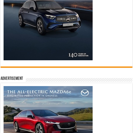
Advertisement