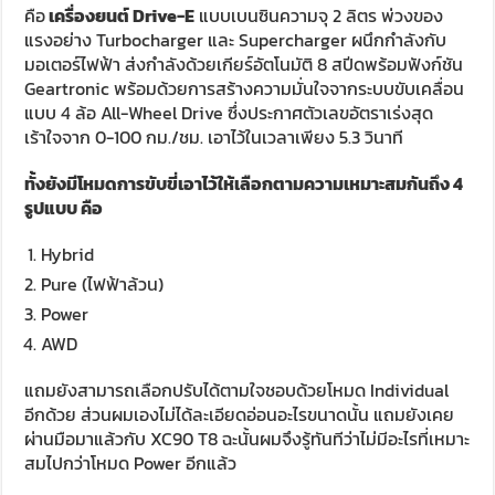
คือ
เครื่องยนต์ Drive-E
แบบเบนซินความจุ 2 ลิตร พ่วงของ
แรงอย่าง Turbocharger และ Supercharger ผนึกกำลังกับ
มอเตอร์ไฟฟ้า ส่งกำลังด้วยเกียร์อัตโนมัติ 8 สปีดพร้อมฟังก์ชัน
Geartronic พร้อมด้วยการสร้างความมั่นใจจากระบบขับเคลื่อน
แบบ 4 ล้อ All-Wheel Drive ซึ่งประกาศตัวเลขอัตราเร่งสุด
เร้าใจจาก 0-100 กม./ชม. เอาไว้ในเวลาเพียง 5.3 วินาที
ทั้งยังมีโหมดการขับขี่เอาไว้ให้เลือกตามความเหมาะสมกันถึง 4
รูปแบบ คือ
Hybrid
Pure (ไฟฟ้าล้วน)
Power
AWD
แถมยังสามารถเลือกปรับได้ตามใจชอบด้วยโหมด Individual
อีกด้วย ส่วนผมเองไม่ได้ละเอียดอ่อนอะไรขนาดนั้น แถมยังเคย
ผ่านมือมาแล้วกับ XC90 T8 ฉะนั้นผมจึงรู้ทันทีว่าไม่มีอะไรที่เหมาะ
สมไปกว่าโหมด Power อีกแล้ว