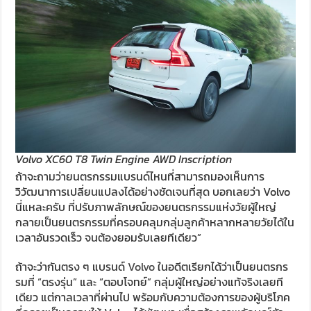
Volvo XC60 T8 Twin Engine AWD Inscription
ถ้าจะถามว่ายนตรกรรมแบรนด์ไหนที่สามารถมองเห็นการ
วิวัฒนาการเปลี่ยนแปลงได้อย่างชัดเจนที่สุด บอกเลยว่า Volvo
นี่แหละครับ ที่ปรับภาพลักษณ์ของยนตรกรรมแห่งวัยผู้ใหญ่
กลายเป็นยนตรกรรมที่ครอบคลุมกลุ่มลูกค้าหลากหลายวัยได้ใน
เวลาอันรวดเร็ว จนต้องยอมรับเลยทีเดียว”
ถ้าจะว่ากันตรง ๆ แบรนด์
Volvo
ในอดีตเรียกได้ว่าเป็นยนตรกร
รมที่ “ตรงรุ่น” และ “ตอบโจทย์” กลุ่มผู้ใหญ่อย่างแท้จริงเลยที
เดียว แต่กาลเวลาที่ผ่านไป พร้อมกับความต้องการของผู้บริโภค