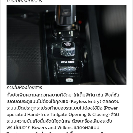
ภายในห้องโดยสาร
ภายในห้องโดยสาร
ทั้งยังเพิ่มความสะดวกสบายที่จัดมาให้เต็มพิกัด เช่น ฟังก์ชัน
เปิดปิดประตูแบบไม่ต้องใช้กุญแจ (Keyless Entry) ตลอดจน
ระบบเปิดประตูกระโปรงท้ายของรถแบบไม่ต้องใช้มือ (Power-
operated Hand-free Tailgate Opening & Closing) ส่วน
ระบบความบันเทิงนั้นจัดให้ชุดใหญ่ ด้วยเครื่องเสียงระดับ
พรีเมียมจาก Bowers and Wilkins แสดงผลแบบ