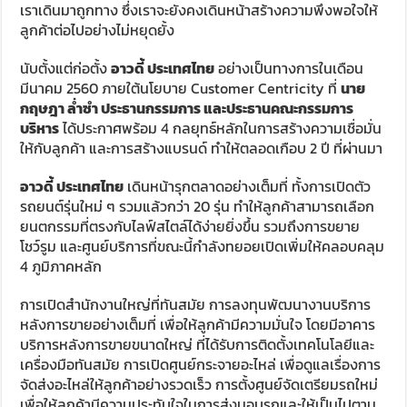
เราเดินมาถูกทาง ซึ่งเราจะยังคงเดินหน้าสร้างความพึงพอใจให้
ลูกค้าต่อไปอย่างไม่หยุดยั้ง
นับตั้งแต่ก่อตั้ง
อาวดี้ ประเทศไทย
อย่างเป็นทางการในเดือน
มีนาคม 2560 ภายใต้นโยบาย Customer Centricity ที่
นาย
กฤษฎา ล่ำซำ ประธานกรรมการ และประธานคณะกรรมการ
บริหาร
ได้ประกาศพร้อม 4 กลยุทธ์หลักในการสร้างความเชื่อมั่น
ให้กับลูกค้า และการสร้างแบรนด์ ทำให้ตลอดเกือบ 2 ปี ที่ผ่านมา
อาวดี้ ประเทศไทย
เดินหน้ารุกตลาดอย่างเต็มที่ ทั้งการเปิดตัว
รถยนต์รุ่นใหม่ ๆ รวมแล้วกว่า 20 รุ่น ทำให้ลูกค้าสามารถเลือก
ยนตกรรมที่ตรงกับไลฟ์สไตล์ได้ง่ายยิ่งขึ้น รวมถึงการขยาย
โชว์รูม และศูนย์บริการที่ขณะนี้กำลังทยอยเปิดเพิ่มให้คลอบคลุม
4 ภูมิภาคหลัก
การเปิดสำนักงานใหญ่ที่ทันสมัย การลงทุนพัฒนางานบริการ
หลังการขายอย่างเต็มที่ เพื่อให้ลูกค้ามีความมั่นใจ โดยมีอาคาร
บริการหลังการขายขนาดใหญ่ ที่ได้รับการติดตั้งเทคโนโลยีและ
เครื่องมือทันสมัย การเปิดศูนย์กระจายอะไหล่ เพื่อดูแลเรื่องการ
จัดส่งอะไหล่ให้ลูกค้าอย่างรวดเร็ว การตั้งศูนย์จัดเตรียมรถใหม่
เพื่อให้ลูกค้ามีความประทับใจในการส่งมอบรถและให้เป็นไปตาม