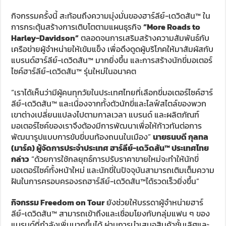
กิจกรรมครั้งนี้ สะท้อนถึงความมุ่งมั่นของฮาร์ลีย์-เดวิดสัน™ ใน
การกระตุ้นสร้างการเติบโตตามแผนธุรกิจ
“More Roads to
Harley-Davidson”
ตลอดจนการเสริมสร้างความสัมพันธ์กับ
เครือข่ายผู้จำหน่ายให้เข้มแข็ง เพื่อดึงดูดผู้บริโภคให้มาสัมผัสกับ
แบรนด์ฮาร์ลีย์-เดวิดสัน™ มากยิ่งขึ้น และการสร้างนักขี่มอเตอร์
ไซค์ฮาร์ลีย์-เดวิดสัน™ รุ่นใหม่ในอนาคต
“เราได้เห็นว่ามีผู้คนทุกวัยในประเทศไทยที่เลือกขี่มอเตอร์ไซค์ฮาร์
ลีย์-เดวิดสัน™ และเนื่องจากทั้งตัวนักขี่และไลฟ์สไตล์ของพวก
เขาต่างเปลี่ยนแปลงไปตามกาลเวลา แบรนด์ และผลิตภัณฑ์
มอเตอร์ไซค์ของเราจึงต้องมีการพัฒนาเพื่อให้ก้าวทันต่อการ
พัฒนารูปแบบการขับขี่บนท้องถนนในเมือง”
นายธนบดี กุลทล
(มาร์ค) ผู้จัดการประจำประเทศ ฮาร์ลีย์-เดวิดสัน™ ประเทศไทย
กล่าว
“ด้วยการใช้กลยุทธ์การปรับราคาขายใหม่จะทำให้นักขี่
มอเตอร์ไซค์ทั้งหน้าใหม่ และนักขี่ในปัจจุบันสามารถเติมเต็มความ
ฝันในการครอบครองรถฮาร์ลีย์-เดวิดสัน™ได้รวดเร็วยิ่งขึ้น”
กิจกรรม Freedom on Tour
ยังช่วยให้บรรดาผู้จำหน่ายฮาร์
ลีย์-เดวิดสัน™ สามารถเข้าถึงและเชื่อมโยงกับกลุ่มแฟน ๆ ของ
แบรนด์ที่กำลังเพิ่มมากขึ้นได้ ผ่านการนำเสนอสินค้าชั้นเลิศและ