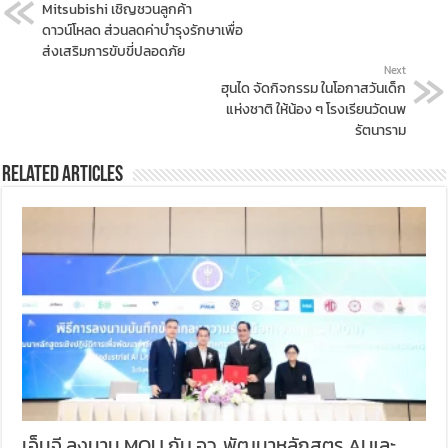
Mitsubishi เชิญชวนลูกค้า
ดาวน์โหลด ส่วนลดค่าบำรุงรักษาเพื่อ
ส่งเสริมการขับขี่ปลอดภัย
Next
ฮุนได จัดกิจกรรม ในโอกาสวันเด็ก
แห่งชาติ ให้น้อง ๆ โรงเรียนวัดนพ
รัตนาราม
Related Articles
เอ็มจี ลงนาม MOU กับ อว. พัฒนาหลักสูตร AI และ