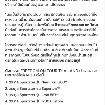
บริการที่ดีเยี่ยมที่สุดสู่พวกเขาได้โดยตรง
“นับเป็นสิ่งที่น่าตื่นเต้นมากที่เราได้จัดกิจกรรมทดลองขับขี่ที่ยิ่ง
ใหญ่ขนาดนี้ และในขณะที่เรายังคงให้ความสำคัญกับการมอบ
ประสบการ์ผู้บริโภคระดับพรีเมียม
กิจกรรม Freedom on Tour
ยังถือเป็นการเพิ่มโอกาสในการครอบครองมอเตอร์ไซค์ฮาร์ลีย์-
เดวิดสัน™ สำหรับนักขับขี่ในวงกว้างยิ่งขึ้นในทุกภูมิภาคของไทย
โดยรถฮาร์ลีย์-เดวิดสัน™ แต่ละคันถูกผลิต และออกแบบโดยให้
ความสำคัญแก่ผู้ขับขี่เป็นหลัก นับตั้งแต่เทคโนโลยีเพื่อการขับขี่
ที่เราคิดค้น ไปจนถึงมอเตอร์ไซค์ทุกรุ่นที่เรามุ่งมั่นนำเสนอสู่
ตลาดในแต่ละประเทศทั่วโลก”
นายธนบดี กล่าวสรุป
กิจกรรม FREEDOM ON TOUR THAILAND นำเสนอรถ
มอเตอร์ไซค์ 14 รุ่น ดังนี้
ตระกูล Sportster รุ่น New Iron 1200™
ตระกูล Sportster)รุ่น Superlow™
ตระกูล Sportster รุ่น Iron 883™
ตระกูล Sportster รุ่น 1200 Custom