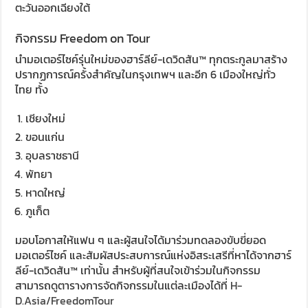
ตะวันออกเฉียงใต้
กิจกรรม Freedom on Tour
นำมอเตอร์ไซค์รุ่นใหม่ของฮาร์ลีย์-เดวิดสัน™ ทุกตระกูลมาสร้าง
ปรากฏการณ์ครั้งสำคัญในกรุงเทพฯ และอีก 6 เมืองใหญ่ทั่ว
ไทย ทั้ง
เชียงใหม่
ขอนแก่น
อุบลราชธานี
พัทยา
หาดใหญ่
ภูเก็ต
มอบโอกาสให้แฟน ๆ และผู้สนใจได้มาร่วมทดลองขับขี่ยอด
มอเตอร์ไซค์ และสัมผัสประสบการณ์แห่งอิสระเสรีที่หาได้จากฮาร์
ลีย์-เดวิดสัน™ เท่านั้น สำหรับผู้ที่สนใจเข้าร่วมในกิจกรรม
สามารถดูตารางการจัดกิจกรรมในแต่ละเมืองได้ที่
H-
D.Asia/FreedomTour