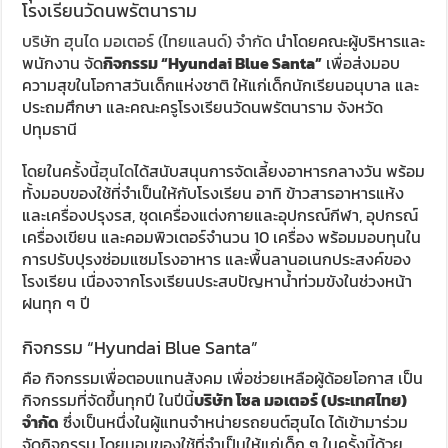
โรงเรียนวัดนพรัตนาราม
บริษัท ฮุนได มอเตอร์ (ไทยแลนด์) จำกัด
นำโดยคณะผู้บริหารและ
พนักงาน จัด
กิจกรรม “Hyundai Blue Santa”
เพื่อส่งมอบ
ความสุขในโอกาสวันเด็กแห่งชาติ ให้แก่เด็กนักเรียนอนุบาล และ
ประถมศึกษา และคณะครูโรงเรียนวัดนพรัตนาราม จังหวัด
ปทุมธานี
โดยในครั้งนี้
ฮุนได
ได้สนับสนุนการจัดเลี้ยงอาหารกลางวัน พร้อม
ทั้งมอบของใช้ที่จำเป็นให้กับโรงเรียน อาทิ ข้าวสารอาหารแห้ง
และเครื่องปรุงรส, ชุดเครื่องแต่งกายและอุปกรณ์กีฬา, อุปกรณ์
เครื่องเขียน และคอมพิวเตอร์จำนวน 10 เครื่อง พร้อมมอบทุนใน
การปรับปุรงซ่อมแซมโรงอาหาร และพื้นลานอเนกประสงค์ของ
โรงเรียน เนื่องจากโรงเรียนประสบปัญหาน้ำท่วมขังในช่วงหน้า
ฝนทุก ๆ ปี
กิจกรรม “Hyundai Blue Santa”
คือ กิจกรรมเพื่อตอบแทนสังคม เพื่อช่วยเหลือผู้ด้อยโอกาส เป็น
กิจกรรมที่จัดขึ้นทุกปี ในปีนี้
บริษัท โซล มอเตอร์ (ประเทศไทย)
จำกัด
ซึ่งเป็นหนึ่งในผู้แทนจำหน่ายรถยนต์ฮุนได ได้เข้ามาร่วม
จัดกิจกรรม โดยมอบของใช้ที่จำเป็นให้แก่เด็ก ๆ ในครั้งนี้ด้วย