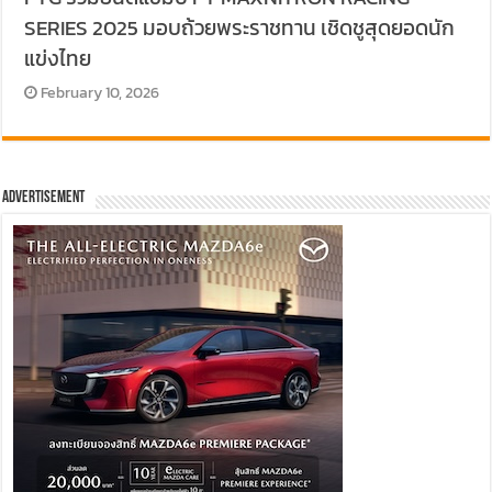
SERIES 2025 มอบถ้วยพระราชทาน เชิดชูสุดยอดนัก
แข่งไทย
February 10, 2026
Advertisement