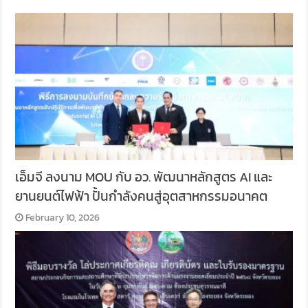
เอ็มจี ลงนาม MOU กับ อว. พัฒนาหลักสูตร AI และ
ยานยนต์ไฟฟ้า ปั้นกำลังคนสู่อุตสาหกรรมอนาคต
February 10, 2026