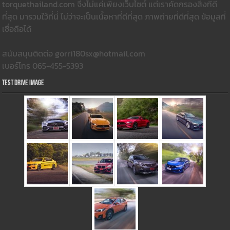
torquethailand.com จึงไม่แค่เพียงเว็บไซต์ แต่เราคัดกรองสิ่งที่ดี
ที่สุด มารวมใว้ที่นี่ ไม่ว่าจะเป็นเนื้อหาที่ดีที่สุด ภาพถ่ายที่ดีที่สุด ข้อมูลที่
เชื่อถือได้
สนับสนุนติดต่อ gorri180sx@hotmail.com
เบอร์โทร 065-455-5393
Test Drive Image