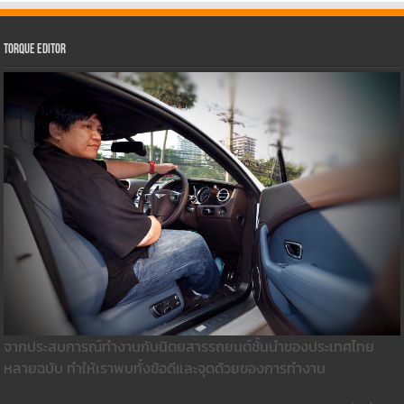
Torque Editor
จากประสบการณ์ทำงานกับนิตยสารรถยนต์ชั้นนำของประเทศไทย
หลายฉบับ ทำให้เราพบทั้งข้อดีและจุดด้วยของการทำงาน