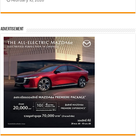
Advertisement