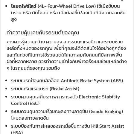
โหมดโฟร์โลว์
(4L- Four-Wheel Drive Low) ใช้เมื่อขับบน
ทราย หรือ ดินโคลน หรือ เมื่อต้องขึ้น/ลงเนินที่มีความลาดชัน
สูง
ทำความคุ้นเคยกับรถยนต์ของคุณ
คุณควรรู้ความกว้าง ความสูง สมรรถนะ แรงบิด และระบบช่วย
เหลือทั้งหมดของรถคุณ เพื่อที่คุณจะได้ตัดสินใจได้อย่างถูกต้อง
และทันท่วงทีในการใช้รถยนต์ให้เหมาะสมกับถนนที่มีสภาพพื้น
ผิวที่หลากหลาย ควรทำความเข้าใจกับฟีเจอร์ระบบช่วยเหลือต่าง
ๆ ในรถยนต์ของคุณ รวมถึง
ระบบเบรกป้องกันล้อล็อค Antilock Brake System (ABS)
ระบบเสริมแรงเบรก (Brake Assist)
ระบบควบคุมเสถียรภาพการทรงตัว Electronic Stability
Control (ESC)
ระบบควบคุมความเร็วขณะลงทางลาดชัน (Grade Braking)
โหมดลงทางลาดชัน
ระบบป้องกันการไหลของรถเมื่อขึ้นทางชัน Hill Start Assist
(HSA)