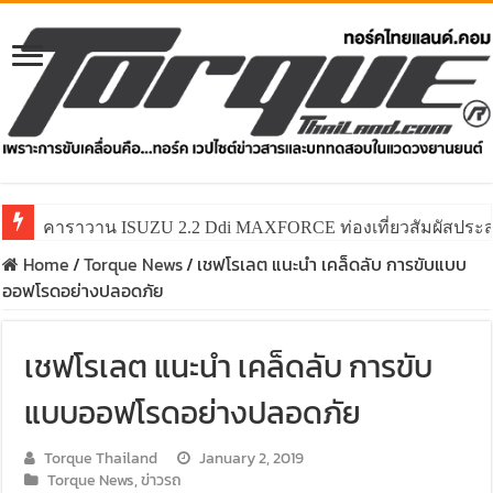
คาราวาน ISUZU 2.2 Ddi MAXFORCE ท่องเที่ยวสัมผัสประ
รีวิว ลองขับรถกระบะรุ่นพิเศษ FORD RANGER MS-RT ครั
Home
/
Torque News
/
เชฟโรเลต แนะนำ เคล็ดลับ การขับแบบ
ออฟโรดอย่างปลอดภัย
เชฟโรเลต แนะนำ เคล็ดลับ การขับ
แบบออฟโรดอย่างปลอดภัย
Torque Thailand
January 2, 2019
Torque News
,
ข่าวรถ