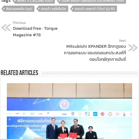
WHAT’S CALLING YOU?
บริษัท ฮอนด้า ออโตโมบิล (ประเทศไทย) จำกัด
สีแดงแพสชั่น (มุก)
ฮอนด้า ออโตโมบิล
ฮอนด้า เอชอาร์-วี ใหม่ รุ่น RS
Previous
Download free : Torque
Magazine #78
Next
Mitsubishi XPANDER ฉีกกฎของ
การออกแบบ ของรถอเนกประสงค์ที่
ตอบโจทย์ทุกการขับขี่
Related Articles