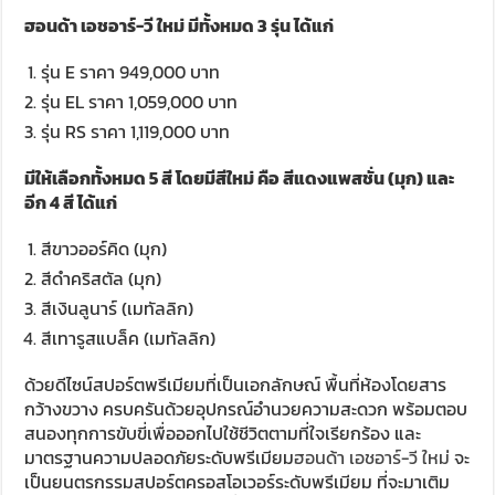
ฮอนด้า เอชอาร์-วี ใหม่ มีทั้งหมด 3 รุ่น ได้แก่
รุ่น E ราคา 949,000 บาท
รุ่น EL ราคา 1,059,000 บาท
รุ่น RS ราคา 1,119,000 บาท
มีให้เลือกทั้งหมด 5 สี โดยมีสีใหม่ คือ สีแดงแพสชั่น (มุก) และ
อีก 4 สี ได้แก่
สีขาวออร์คิด (มุก)
สีดำคริสตัล (มุก)
สีเงินลูนาร์ (เมทัลลิก)
สีเทารูสแบล็ค (เมทัลลิก)
ด้วยดีไซน์สปอร์ตพรีเมียมที่เป็นเอกลักษณ์ พื้นที่ห้องโดยสาร
กว้างขวาง ครบครันด้วยอุปกรณ์อำนวยความสะดวก พร้อมตอบ
สนองทุกการขับขี่เพื่อออกไปใช้ชีวิตตามที่ใจเรียกร้อง และ
มาตรฐานความปลอดภัยระดับพรีเมียม
ฮอนด้า เอชอาร์-วี ใหม่
จะ
เป็นยนตรกรรมสปอร์ตครอสโอเวอร์ระดับพรีเมียม ที่จะมาเติม