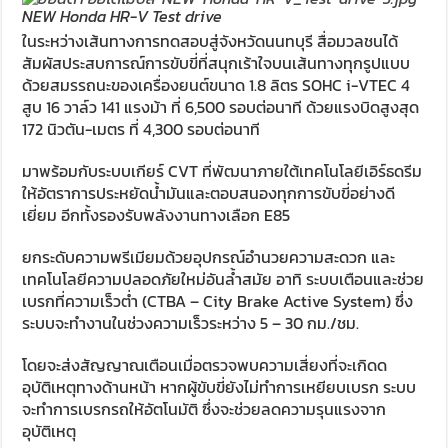
NEW Honda HR-V Test drive
ในระหว่างเส้นทางการทดสอบสู่จังหวัดนนทบุรี สื่อมวลชนได้
สัมผัสประสบการณ์การขับขี่ที่สนุกเร้าใจบนเส้นทางทุกรูปแบบ
ด้วยสมรรถนะของเครื่องยนต์ขนาด 1.8 ลิตร SOHC i-VTEC 4
สูบ 16 วาล์ว 141 แรงม้า ที่ 6,500 รอบต่อนาที ด้วยแรงบิดสูงสุด
172 นิวตัน-เมตร ที่ 4,300 รอบต่อนาที
มาพร้อมกับระบบเกียร์ CVT ที่พัฒนาภายใต้เทคโนโลยีเอิร์ธดรีม
ให้อัตราการประหยัดน้ำมันและตอบสนองทุกการขับขี่อย่างดี
เยี่ยม อีกทั้งรองรับพลังงานทางเลือก E85
ยกระดับความพรีเมียมด้วยอุปกรณ์อำนวยความสะดวก และ
เทคโนโลยีความปลอดภัยใหม่อันล้ำสมัย อาทิ ระบบเตือนและช่วย
เบรกที่ความเร็วต่ำ (CTBA – City Brake Active System) ซึ่ง
ระบบจะทำงานในช่วงความเร็วระหว่าง 5 – 30 กม./ชม.
โดยจะส่งสัญญาณเตือนเมื่อตรวจพบความเสี่ยงที่จะเกิดด
อุบัติเหตุทางด้านหน้า หากผู้ขับขี่ยังไม่ทำการเหยียบเบรก ระบบ
จะทำการเบรกรถให้อัตโนมัติ ซึ่งจะช่วยลดความรุนแรงจาก
อุบัติเหตุ