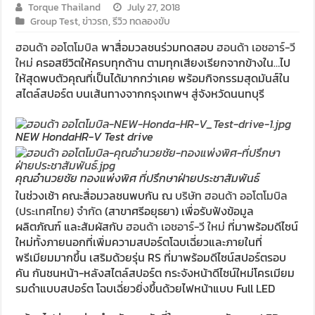
Torque Thailand
July 27, 2018
Group Test
,
ข่าวรถ
,
รีวิว ทดลองขับ
ฮอนด้า ออโตโมบิล
พาสื่อมวลชนร่วมทดสอบ
ฮอนด้า เอชอาร์-วี
ใหม่
ครอสชีวิตให้ครบทุกด้าน ตามทุกเสียงเรียกจากข้างใน…ไป
ให้สุดพบตัวคุณที่เป็นได้มากกว่าเคย พร้อมกิจกรรมสุดมันส์ใน
สไตล์สปอร์ต บนเส้นทางจากกรุงเทพฯ สู่จังหวัดนนทบุรี
NEW HondaHR-V Test drive
คุณอำนวยชัย ทองแพ่งพิศ ที่ปรึกษาฝ่ายประชาสัมพันธ์
ในช่วงเช้า คณะสื่อมวลชนพบกัน ณ
บริษัท ฮอนด้า ออโตโมบิล
(ประเทศไทย) จำกัด
(สาขาศรีอยุธยา) เพื่อรับฟังข้อมูล
ผลิตภัณฑ์ และสัมผัสกับ
ฮอนด้า เอชอาร์-วี ใหม่
ที่มาพร้อมดีไซน์
ใหม่ทั้งภายนอกที่เพิ่มความสปอร์ตโฉบเฉี่ยวและภายในที่
พรีเมียมมากขึ้น เสริมด้วยรุ่น RS ที่มาพร้อมดีไซน์สปอร์ตรอบ
คัน กันชนหน้า-หลังสไตล์สปอร์ต กระจังหน้าดีไซน์ใหม่โครเมียม
รมดำแบบสปอร์ต โฉบเฉี่ยวยิ่งขึ้นด้วยไฟหน้าแบบ Full LED