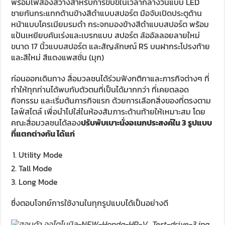
พร้อมไฟส่องสว่างสำหรับการขับขี่ในเวลากลางวันแบบ LED
ชายกันกระแทกด้านข้างสีดำแบบสปอร์ต มือจับเปิดประตูด้าน
หน้าแบบโครเมียมรมดำ กระจกมองข้างสีดำแบบสปอร์ต พร้อม
แป้นเหยียบคันเร่งและเบรกแบบ สปอร์ต ล้ออัลลอยลายใหม่
ขนาด 17 นิ้วแบบสปอร์ต และสัญลักษณ์ RS บนฝากระโปรงท้าย
และสีใหม่ สีแดงแพสชั่น (มุก)
ก่อนออกเดินทาง สื่อมวลชนได้ร่วมฟังกติกาและภารกิจต่างๆ ที่
ทำให้ทุกท่านได้พบกับตัวตนที่เป็นได้มากกว่า ที่เคยตลอด
กิจกรรม และเริ่มต้นภารกิจแรก ด้วยการเลือกสิ่งของที่ตรงตาม
ไลฟ์สไตล์ เพื่อนำไปใส่ในห้องสัมภาระด้านท้ายให้เหมาะสม โดย
คณะสื่อมวลชนได้ลอง
ปรับพับเบาะนั่งอเนกประสงค์ใน 3 รูปแบบ
ที่แตกต่างกัน ได้แก่
Utility Mode
Tall Mode
Long Mode
ซึ่งตอบโจทย์การใช้งานในทุกรูปแบบได้เป็นอย่างดี