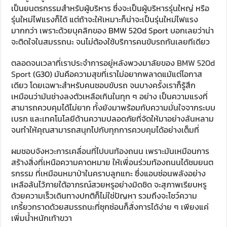
เป็นยนตรกรรมสำหรับผู้บริหาร ซึ่งจะเป็นผู้บริหารรุ่นใหญ่ หรือ
รุ่นใหม่ไฟแรงก็ได้ แต่ถ้าจะให้เหมาะก็น่าจะเป็นรุ่นใหม่ไฟแรง
มากกว่า เพราะด้วยบุคลิกของ BMW 520d Sport บอกเลยว่าน่า
จะติดใจในสมรรถนะ จนไม่ต้องใช้บริการคนขับรถกันเลยทีเดียว
ตลอดจนเวลาที่เราประจำการอยู่หลังพวงมาลัยของ
BMW 520d
Sport
(G30) มันคือความสุขที่เราไม่อยากพลาดแม้แต่โอกาส
เดียว โดยเฉพาะสำหรับคนชอบขับรถ จนบางครั้งเราก็รู้สึก
เหมือนว่ามันช่างลงตัวเหลือเกินในทุก ๆ อย่าง เป็นความแรงที่
สามารถควบคุมได้ไม่ยาก ทั้งยังมาพร้อมกับความมั่นใจจากระบบ
เบรก และเทคโนโลยีด้านความปลอดภัยที่จัดให้มาอย่างล้นหลาม
จนทำให้คุณสามารถสนุกไปกับทุกการควบคุมได้อย่างเต็มที่
ผมชอบจังหวะการเคลื่อนที่ไปบนท้องถนน เพราะมันเหมือนการ
สร้างสิ่งที่เหนือความคาดหมาย ให้เพื่อนร่วมท้องถนนได้ชมยนต
รกรรม ที่เหมือนหมาป่าในคราบลูกแกะ ซึ่งแอบซ่อนพลังอย่าง
เหลือล้นไว้ภายใต้อาภรณ์สวยหรูอย่างมิดชิด จะสุภาพเรียบหรู
ด้วยความเร็วเดินทางปกติก็ไม่ใช่ปัญหา รวมถึงจะโชว์ความ
เกรี้ยวกราดด้วยสมรรถนะที่ซุกซ่อนก็สั่งการได้ง่าย ๆ เพียงแค่
เพิ่มน้ำหนักเท้าขวา