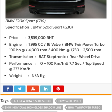
BMW 520d Sport (G30)
Specification :
BMW 520d Sport
(G30)
Price : 3,539,000 BHT
Engine : 1,995 CC / 16 Valve / BMW TwinPower Turbo
190 hp @ / 4,000 rpm / 400 Nm @ 1,750 – 2,500 rpm
Transmission : 8AT Steptronic / Rear Wheel Drive
Performance : 0 – 100 Km/h @ 7.7 Sec / Top Speed
@ 233 Km/h
Weight : N/A Kg.
Tags
ALL NEW BMW 5 SERIES (G30)
BMW 520D SPORT
BMW INDIVIDUAL HIGH-GLOSS SHADOW LINE
BMW TWINPOWER TURBO