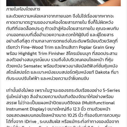
ภายในห้องโดยสาร
และด้วยความหล่อเหลาจากภายนอก จึงไม่ใช่เรื่องยากหากจะ
คาดเดามาตรฐานของงานห้องโดยสารภายใน ซึ่งก็ไม่ผิดหวัง
ทันทีที่ปลดล็อคประตู ก้าวเข้าสู่ห้องโดยสารภายใน คุณจะพบกับ
งานออกแบบที่เอื้ออำนวยความสะดวกให้ผู้ขับขี่ และผู้โดยสาร
อย่างถึงที่สุด ท่ามกลางการตกแต่งในระดับพรีเมียมด้วยวัสดุที่
เรียกว่า Fine-Wood Trim และโทนสีเทา Poplar Grain Grey
พร้อม Highlight Trim Finisher สีโครเมียมมุก ที่สอดประสาน
ลงตัวอย่างสมบูรณ์แบบ รวมถึงไปบริเวณคอนโซลหน้า ที่หุ้ม
ด้วยหนัง Sensatec พร้อมด้วยพวงมาลัยมัลติฟังก์ชั่นหุ้มหนัง
สไตล์สปอร์ต และเบาะหนังแบบสปอร์ตหุ้มหนังแท้ Dakota ที่มา
กับระบบปรับไฟฟ้า และหน่วยความจำฝั่งคนขับ
เท่านั้นยังไม่พอ เพราะในฐานะของรถระดับเรือธงอย่าง 5-Series
รุ่นใหม่ล่าสุด สิ่งอำนวยความบันเทิงต้องจัดมาให้อย่างพร้อม
สรรพ ไม่ว่าจะเป็นแผงหน้าปัดแบบดิจิตอล (Multifunctional
Instrument Display) ขนาดใหญ่ถึง 12.3 นิ้ว ตามด้วยหน้า
จอแสดงผลบนคอนโซลหน้าขนาด 10.25 นิ้ว ที่รองรับการควบคุม
ได้ทั้งจาก iDrive , ระบบสัมผัส หรือแม้กระทั่งท่าทางของมือจาก