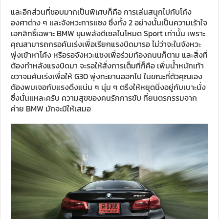
และอีกส่วนที่ชอบมากเป็นพิเศษก็คือ การเล่นสนุกไปกับโค้ง
องศาต่าง ๆ และจังหวะการแซง ซึ่งทั้ง 2 อย่างนั้นเป็นความเร้าใจ
เอกสิทธิ์เฉพาะ BMW ขุมพลังดีเซลในโหมด Sport เท่านั้น เพราะ
คุณสามารถกรอคันเร่งเพื่อเรียกแรงบิดมารอ ไม่ว่าจะในจังหวะ
พุ่งเข้าหาโค้ง หรือรอจังหวะแซงเพื่อร่วมท้องถนนก็ตาม และสิ่งที่
ต้องทำหลังแรงบิดมา จะรอให้สั่งการเต็มที่ก็คือ เพิ่มน้ำหนักเท้า
ขวาจมคันเร่งเพื่อให้ G30 พุ่งทะยานออกไป ในขณะที่ตัวคุณเอง
ต้องพบเจอกับแรงดึงแน่น ๆ นุ่ม ๆ ตรึงให้หยุดนิ่งอยู่กับเบาะนั่ง
ซึ่งนั่นแหละครับ ความสุขของคนรักการขับ ที่ยนตรกรรมจาก
ค่าย BMW มักจะมีให้เสมอ