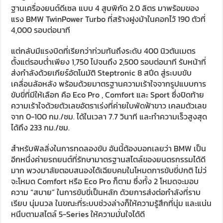
ฐานเครื่องยนต์ดีเซล แบบ 4 สูบพิกัด 2.0 ลิตร มาพร้อมของ
แรง BMW TwinPower Turbo ที่สร้างฝูงม้าในคอกไว้ 190 ตัวที่
4,000 รอบต่อนาที
แต่กลับมีแรงบิดที่เรียกว่าท่วมท้นถึงระดับ 400 นิวตันเมตร
ตั้งแต่รอบต่ำเพียง 1,750 ไปจนถึง 2,500 รอบต่อนาที รับหน้าที่
ส่งกำลังด้วยเกียร์อัตโนมัติ Steptronic 8 สปีด สู่ระบบขับ
เคลื่อนล้อหลัง พร้อมด้วยมาตรฐานความเร้าใจจากรูปแบบการ
ขับขี่ที่มีให้เลือก คือ Eco Pro , Comfort และ Sport ซึ่งปิดท้าย
ความเร้าใจด้วยตัวเลขอัตราเร่งที่ค่ายใบพัดฟ้าขาว เคลมตัวเลข
จาก 0-100 กม./ชม. ได้ในเวลา 7.7 วินาที และทำความเร็วสูงสุด
ได้ถึง 233 กม./ชม.
สำหรับฟิลลิ่งในการทดลองขับ อันนี้ต้องบอกเลยว่า BMW เป็น
อีกหนึ่งค่ายรถยนต์ที่รักษามาตรฐานสไตล์ของยนตรกรรมได้ดี
มาก พวงมาลัยตอบสนองได้เฉียบคมในโหมดการขับขี่ปกติ ไม่ว่
จะโหมด Comfort หรือ Eco Pro ก็ตาม ซึ่งทั้ง 2 โหมดจะมอบ
ความ “สบาย” ในการขับขี่เป็นหลัก ด้วยการส่งต่อกำลังที่ราบ
เรียบ นุ่มนวล ในขณะที่ระบบช่วงล่างก็ให้ความรู้สึกที่นุ่ม และแน่น
หนึบตามสไตล์ 5-Series ให้ความมั่นใจได้ดี