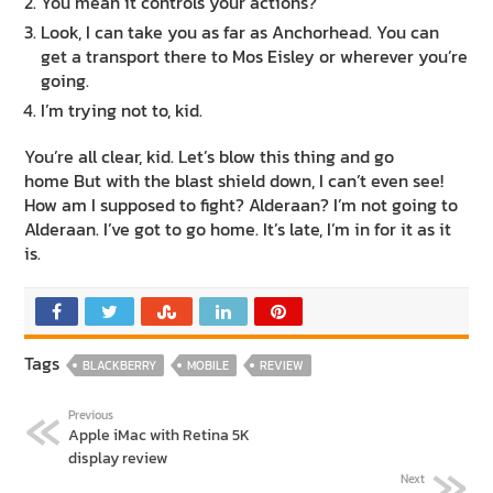
You mean it controls your actions?
Look, I can take you as far as Anchorhead. You can
get a transport there to Mos Eisley or wherever you’re
going.
I’m trying not to, kid.
You’re all clear, kid. Let’s blow this thing and go
home But with the blast shield down, I can’t even see!
How am I supposed to fight? Alderaan? I’m not going to
Alderaan. I’ve got to go home. It’s late, I’m in for it as it
is.
Tags
BLACKBERRY
MOBILE
REVIEW
Previous
Apple iMac with Retina 5K
display review
Next