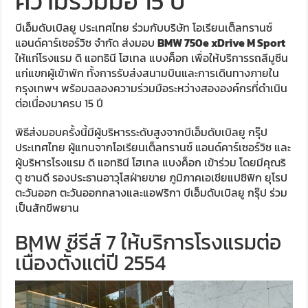
ความร่วมมือ 15 ปี
บีเอ็มดับเบิลยู ประเทศไทย ร่วมกับบริษัท โอเรียนเต็ลทรานซ์
แอนด์คาร์เซอร์วิซ จำกัด ส่งมอบ
BMW 750e xDrive M Sport
ให้แก่โรงแรม ดิ แอทธินี โฮเทล แบงค็อก เพื่อให้บริการรถลีมูซีน
แก่แขกผู้เข้าพัก ทั้งการรับส่งสนามบินและการเดินทางภายใน
กรุงเทพฯ พร้อมฉลองความร่วมมือระหว่างสององค์กรที่ดำเนิน
ต่อเนื่องมาครบ 15 ปี
พิธีส่งมอบครั้งนี้มีผู้บริหารระดับสูงจากบีเอ็มดับเบิลยู กรุ๊ป
ประเทศไทย ผู้แทนจากโอเรียนเต็ลทรานซ์ แอนด์คาร์เซอร์วิซ และ
ผู้บริหารโรงแรม ดิ แอทธินี โฮเทล แบงค็อก เข้าร่วม โดยมีคุณริ
ตู ชานดี รองประธานอาวุโสฝ่ายขาย ภูมิภาคเอเชียแปซิฟิก ยุโรป
ตะวันออก ตะวันออกกลางและแอฟริกา บีเอ็มดับเบิลยู กรุ๊ป ร่วม
เป็นสักขีพยาน
BMW ซีรีส์ 7 ให้บริการโรงแรมต่อ
เนื่องตั้งแต่ปี 2554