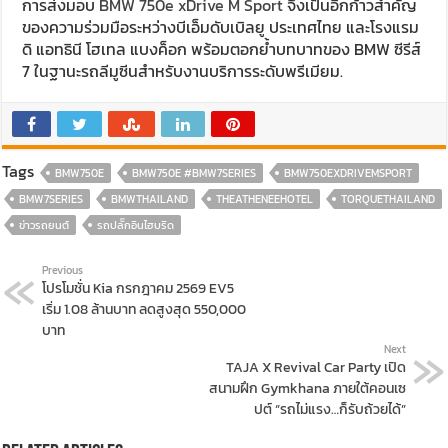
การส่งมอบ
BMW 750e xDrive M Sport
จึงเป็นอีกก้าวสำคัญ
ของความร่วมมือระหว่างบีเอ็มดับเบิลยู ประเทศไทย และโรงแรม
ดิ แอทธินี โฮเทล แบงค็อก พร้อมตอกย้ำบทบาทของ BMW ซีรีส์
7 ในฐานะรถลีมูซีนสำหรับงานบริการระดับพรีเมียม.
Tags
BMW750E
BMW750E #BMW7SERIES
BMW750EXDRIVEMSPORT
BMW7SERIES
BMWTHAILAND
THEATHENEEHOTEL
TORQUETHAILAND
ข่าวรถยนต์
รถปลั๊กอินไฮบริด
Previous
โปรโมชั่น Kia กรกฎาคม 2569 EV5
เริ่ม 1.08 ล้านบาท ลดสูงสุด 550,000
บาท
Next
TAJA X Revival Car Party เปิด
สนามฝึก Gymkhana ภายใต้คอนเซ
ปต์ “รถไม่แรง…ก็รับถ้วยได้”