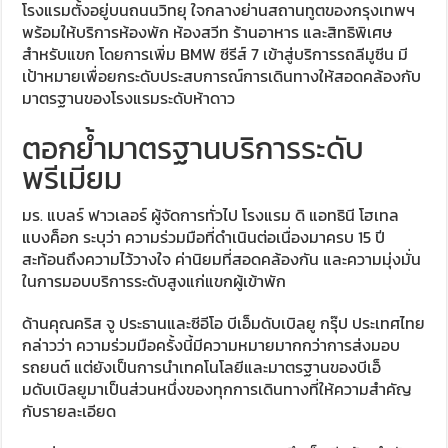
โรงแรมตั้งอยู่บนถนนวิทยุ ใจกลางย่านสถานทูตของกรุงเทพฯ
พร้อมให้บริการห้องพัก ห้องสวีท ร้านอาหาร และสิทธิพิเศษ
สำหรับแขก โดยการเพิ่ม BMW ซีรีส์ 7 เข้าสู่บริการรถลีมูซีน มี
เป้าหมายเพื่อยกระดับประสบการณ์การเดินทางให้สอดคล้องกับ
มาตรฐานของโรงแรมระดับห้าดาว
ตอกย้ำมาตรฐานบริการระดับ
พรีเมียม
มร. แบลร์ ฟาวเลอร์ ผู้จัดการทั่วไป โรงแรม ดิ แอทธินี โฮเทล
แบงค็อก ระบุว่า ความร่วมมือที่ดำเนินต่อเนื่องมาครบ 15 ปี
สะท้อนถึงความไว้วางใจ ค่านิยมที่สอดคล้องกัน และความมุ่งมั่น
ในการมอบบริการระดับสูงแก่แขกผู้เข้าพัก
ด้านคุณคริส จู ประธานและซีอีโอ บีเอ็มดับเบิลยู กรุ๊ป ประเทศไทย
กล่าวว่า ความร่วมมือครั้งนี้มีความหมายมากกว่าการส่งมอบ
รถยนต์ แต่ยังเป็นการนำเทคโนโลยีและมาตรฐานของบีเอ็
มดับเบิลยูมาเป็นส่วนหนึ่งของทุกการเดินทางที่ให้ความสำคัญ
กับรายละเอียด