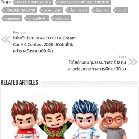
Tags
FASTAUTOSHOW2026
FASTAUTOSHOWTHAILAND2026
TORQUETHAILAND
ข่าวยานยนต์
ซื้อรถปี2569
ซื้อรถใหม่
รถEV
รถมือสอง
รถยนต์ไฟฟ้า
รถไฮบริด
Previous
โตโยต้าประกาศผล TOYOTA Dream
Car Art Contest 2026 เยาวชนไทย
คว้ารางวัลรถยนต์ในฝัน
Next
โตโยต้ามอบทุนธรรมศาสตร์ 12 ทุน
สานต่อโอกาสทางการศึกษาปีที่ 53
Related Articles