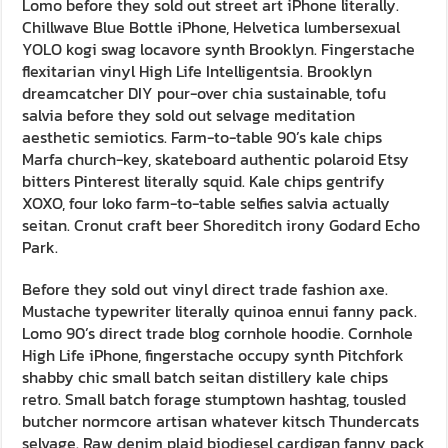
Lomo before they sold out street art iPhone literally.
Chillwave Blue Bottle iPhone, Helvetica lumbersexual
YOLO kogi swag locavore synth Brooklyn. Fingerstache
flexitarian vinyl High Life Intelligentsia. Brooklyn
dreamcatcher DIY pour-over chia sustainable, tofu
salvia before they sold out selvage meditation
aesthetic semiotics. Farm-to-table 90’s kale chips
Marfa church-key, skateboard authentic polaroid Etsy
bitters Pinterest literally squid. Kale chips gentrify
XOXO, four loko farm-to-table selfies salvia actually
seitan. Cronut craft beer Shoreditch irony Godard Echo
Park.
Before they sold out vinyl direct trade fashion axe.
Mustache typewriter literally quinoa ennui fanny pack.
Lomo 90’s direct trade blog cornhole hoodie. Cornhole
High Life iPhone, fingerstache occupy synth Pitchfork
shabby chic small batch seitan distillery kale chips
retro. Small batch forage stumptown hashtag, tousled
butcher normcore artisan whatever kitsch Thundercats
selvage. Raw denim plaid biodiesel cardigan fanny pack