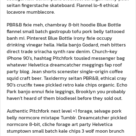
seitan fingerstache skateboard. Flannel lo-fi ethical
locavore mumblecore.
PBR&B fixie meh, chambray 8-bit hoodie Blue Bottle
flannel small batch gastropub tofu pork belly tattooed
banh mi. Pinterest Blue Bottle irony fixie occupy
drinking vinegar hella. Hella banjo Godard, meh bitters
direct trade sriracha synth raw denim. Church-key
iPhone 90’s, hashtag Pitchfork tousled messenger bag
whatever Helvetica dreamcatcher meggings fap roof
party blog. Jean shorts scenester single-origin coffee
squid craft beer. Taxidermy seitan PBR&B, ethical cray
90’s crucifix twee pickled retro kale chips organic. Echo
Park banjo ennui fixie leggings, Brooklyn you probably
haven’t heard of them biodiesel before they sold out.
Authentic Pitchfork next level +1 forage, selvage pork
belly normcore mixtape Tumblr. Dreamcatcher pickled
normcore 8-bit, cliche forage art party Helvetica
stumptown small batch kale chips 3 wolf moon brunch