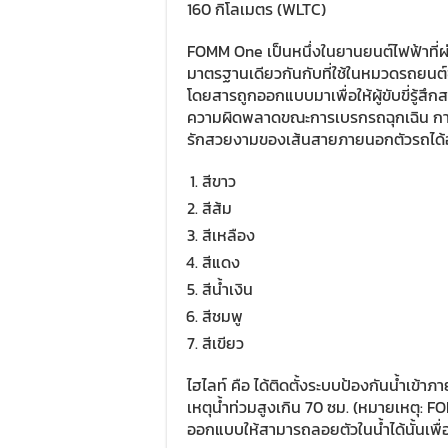
160 กิโลเมตร (WLTC)
FOMM One เป็นหนึ่งในยานยนต์ไฟฟ้าที่ผ
มาตรฐานเดียวกันกับที่ใช้ในหมวดรถยนต์ข
โดยสารถูกออกแบบมาเพื่อให้ผู้ขับขี่รู้สึ
ความผิดพลาดขณะการเบรกรถฉุกเฉิน กา
รักสวยงามของเส้นสายภายนอกตัวรถได้อย่า
สีขาว
สีส้ม
สีเหลือง
สีแดง
สีน้ำเงิน
สีชมพู
สีเขียว
ไฮไลท์ คือ ได้ติดตั้งระบบป้องกันน้ำเข้า
เหตุน้ำท่วมสูงเกิน 70 ซม. (หมายเหตุ: F
ออกแบบให้สามารถลอยตัวในน้ำได้นั้นเพื่