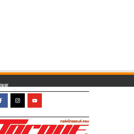
low Me