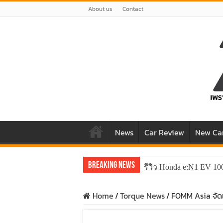
About us
Contact
News
Car Review
New Ca
Breaking News
รีวิว Honda e:N1 EV 10
Home
/
Torque News
/
FOMM Asia จั