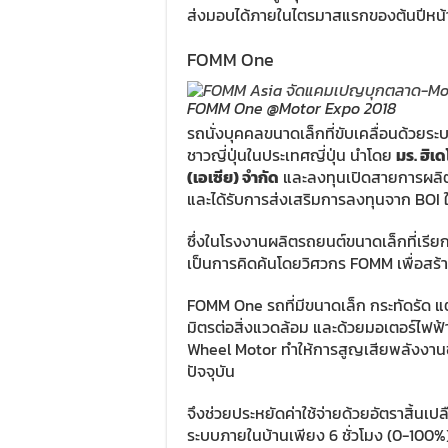
ส่งมอบได้ภายในไตรมาสแรกของต้นปีหน้
FOMM One
FOMM One @Motor Expo 2018
รถนั่งบุคคลขนาดเล็กที่ขับเคลื่อนด้วย
ชาวญี่ปุ่นในประเทศญี่ปุ่น นำโดย
มร. ฮิเด
(เอเซีย) จำกัด
และลงทุนเปิดสายการผลิต
และได้รับการส่งเสริมการลงทุนจาก BO
ซึ่งในโรงงานผลิตรถยนต์ขนาดเล็กที่เรี
เป็นการคิดค้นโดยวิศวกร FOMM เพื่อสร
FOMM One รถที่มีขนาดเล็ก กระทัดรัด แต่ส
มิตรต่อสิ่งแวดล้อม และด้วยมอเตอร์ไฟฟ้าที
Wheel Motor ทำให้การสูญเสียพลังงานขอ
ปัจจุบัน
จึงช่วยประหยัดค่าใช้จ่ายด้วยอัตราสิ้นเ
ระบบภายในบ้านเพียง 6 ชั่วโมง (0-100%) 