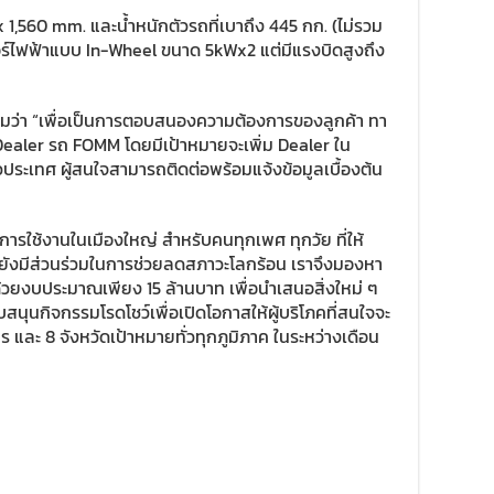
1,560 mm. และน้ำหนักตัวรถที่เบาถึง 445 กก. (ไม่รวม
เตอร์ไฟฟ้าแบบ In-Wheel ขนาด 5kWx2 แต่มีแรงบิดสูงถึง
ติมว่า “เพื่อเป็นการตอบสนองความต้องการของลูกค้า ทา
 Dealer รถ FOMM โดยมีเป้าหมายจะเพิ่ม Dealer ใน
ประเทศ ผู้สนใจสามารถติดต่อพร้อมแจ้งข้อมูลเบื้องต้น
รใช้งานในเมืองใหญ่ สำหรับคนทุกเพศ ทุกวัย ที่ให้
งยังมีส่วนร่วมในการช่วยลดสภาวะโลกร้อน เราจึงมองหา
นด้วยงบประมาณเพียง 15 ล้านบาท เพื่อนำเสนอสิ่งใหม่ ๆ
สนุนกิจกรรมโรดโชว์เพื่อเปิดโอกาสให้ผู้บริโภคที่สนใจจะ
ละ 8 จังหวัดเป้าหมายทั่วทุกภูมิภาค ในระหว่างเดือน