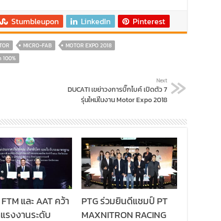
Stumbleupon
LinkedIn
Pinterest
TOR
MICRO-FAB
MOTOR EXPO 2018
า 100%
Next
DUCATI เขย่าวงการบิ๊กไบค์ เปิดตัว 7
รุ่นใหม่ในงาน Motor Expo 2018
 FTM และ AAT คว้า
PTG ร่วมยินดีแชมป์ PT
ลแรงงานระดับ
MAXNITRON RACING