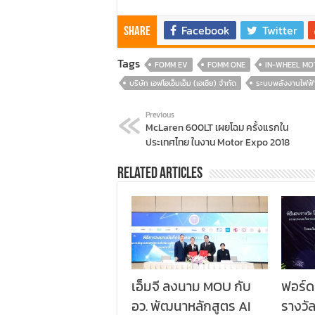
Facebook
Twitter
Share
Tags
FOMM EV
FOMM ONE
IN-WHEEL MO
บริษัท เอฟโอเอ็มเอ็ม (เอเชีย) จำกัด
ระบบพลังงานไฟฟ้
Previous
McLaren 600LT เผยโฉม ครั้งแรกใน
ประเทศไทย ในงาน Motor Expo 2018
Related Articles
เอ็มจี ลงนาม MOU กับ
ฟอร์ด
อว. พัฒนาหลักสูตร AI
รางวั