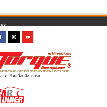
low Me
าะการขับเคลื่อนคือ...ทอร์ค