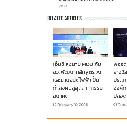
พิเศษมาอวดโฉมในงาน Motor Expo
2018
Related Articles
เอ็มจี ลงนาม MOU กับ
ฟอร์ด
อว. พัฒนาหลักสูตร AI
รางวั
และยานยนต์ไฟฟ้า ปั้น
ประเท
กำลังคนสู่อุตสาหกรรม
องค์
อนาคต
ปลอด
February 10, 2026
Febru