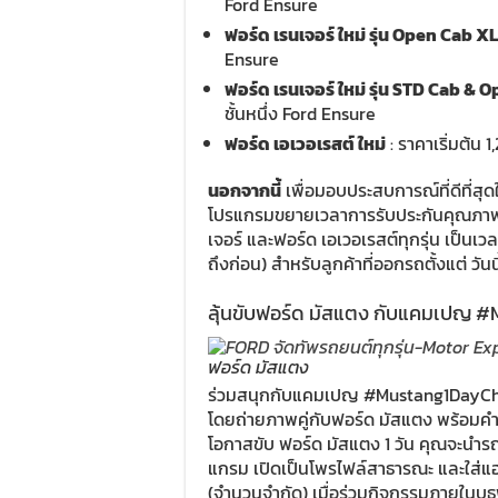
Ford Ensure
ฟอร์ด เรนเจอร์ ใหม่ รุ่น Open Cab XL
Ensure
ฟอร์ด เรนเจอร์ ใหม่ รุ่น STD Cab &
ชั้นหนึ่ง Ford Ensure
ฟอร์ด เอเวอเรสต์ ใหม่
: ราคาเริ่มต้น 
นอกจากนี้
เพื่อมอบประสบการณ์ที่ดีที่สุ
โปรแกรมขยายเวลาการรับประกันคุณภาพ
เจอร์ และฟอร์ด เอเวอเรสต์ทุกรุ่น เป็นเวล
ถึงก่อน) สำหรับลูกค้าที่ออกรถตั้งแต่ วัน
ลุ้นขับฟอร์ด มัสแตง กับแคมเปญ 
ฟอร์ด มัสแตง
ร่วมสนุกกับแคมเปญ #Mustang1DayChall
โดยถ่ายภาพคู่กับฟอร์ด มัสแตง พร้อมคำบ
โอกาสขับ ฟอร์ด มัสแตง 1 วัน คุณจะน
แกรม เปิดเป็นโพรไฟล์สาธารณะ และใส่
(จำนวนจำกัด) เมื่อร่วมกิจกรรมภายในบูธ