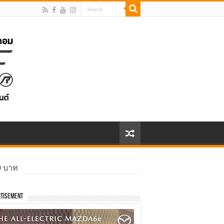
00 บาท
ิ่งกว่า
tisement