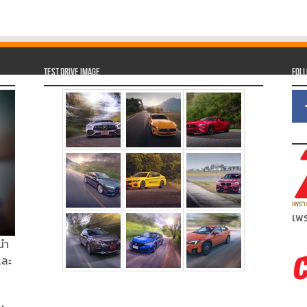
Test Drive Image
Fol
เพร
นำ
และ