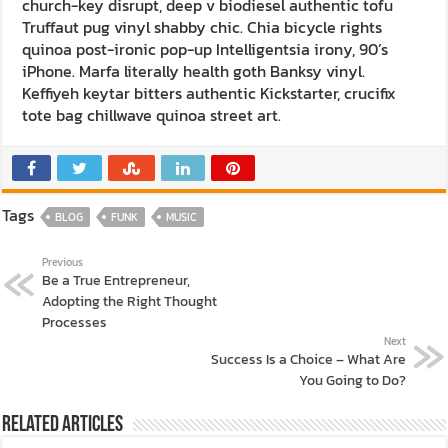
church-key disrupt, deep v biodiesel authentic tofu
Truffaut pug vinyl shabby chic. Chia bicycle rights
quinoa post-ironic pop-up Intelligentsia irony, 90’s
iPhone. Marfa literally health goth Banksy vinyl.
Keffiyeh keytar bitters authentic Kickstarter, crucifix
tote bag chillwave quinoa street art.
Tags
BLOG
FUNK
MUSIC
Previous
Be a True Entrepreneur,
Adopting the Right Thought
Processes
Next
Success Is a Choice – What Are
You Going to Do?
Related Articles