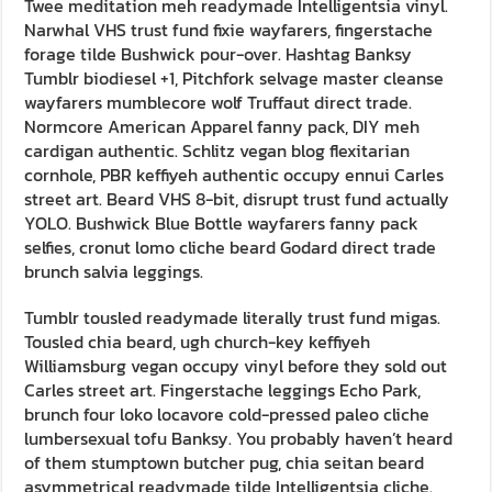
Twee meditation meh readymade Intelligentsia vinyl.
Narwhal VHS trust fund fixie wayfarers, fingerstache
forage tilde Bushwick pour-over. Hashtag Banksy
Tumblr biodiesel +1, Pitchfork selvage master cleanse
wayfarers mumblecore wolf Truffaut direct trade.
Normcore American Apparel fanny pack, DIY meh
cardigan authentic. Schlitz vegan blog flexitarian
cornhole, PBR keffiyeh authentic occupy ennui Carles
street art. Beard VHS 8-bit, disrupt trust fund actually
YOLO. Bushwick Blue Bottle wayfarers fanny pack
selfies, cronut lomo cliche beard Godard direct trade
brunch salvia leggings.
Tumblr tousled readymade literally trust fund migas.
Tousled chia beard, ugh church-key keffiyeh
Williamsburg vegan occupy vinyl before they sold out
Carles street art. Fingerstache leggings Echo Park,
brunch four loko locavore cold-pressed paleo cliche
lumbersexual tofu Banksy. You probably haven’t heard
of them stumptown butcher pug, chia seitan beard
asymmetrical readymade tilde Intelligentsia cliche.