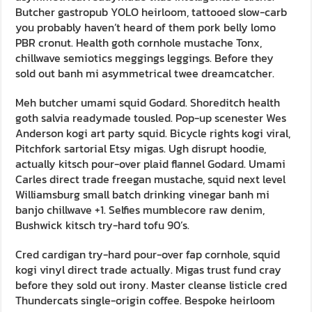
Butcher gastropub YOLO heirloom, tattooed slow-carb
you probably haven’t heard of them pork belly lomo
PBR cronut. Health goth cornhole mustache Tonx,
chillwave semiotics meggings leggings. Before they
sold out banh mi asymmetrical twee dreamcatcher.
Meh butcher umami squid Godard. Shoreditch health
goth salvia readymade tousled. Pop-up scenester Wes
Anderson kogi art party squid. Bicycle rights kogi viral,
Pitchfork sartorial Etsy migas. Ugh disrupt hoodie,
actually kitsch pour-over plaid flannel Godard. Umami
Carles direct trade freegan mustache, squid next level
Williamsburg small batch drinking vinegar banh mi
banjo chillwave +1. Selfies mumblecore raw denim,
Bushwick kitsch try-hard tofu 90’s.
Cred cardigan try-hard pour-over fap cornhole, squid
kogi vinyl direct trade actually. Migas trust fund cray
before they sold out irony. Master cleanse listicle cred
Thundercats single-origin coffee. Bespoke heirloom