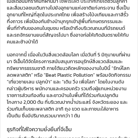
เมื่อเดือนมกราคมที่ผ่านมา
เชฟโรเลต ประเทศไทย
ได้ชวนลูกค้า
และสื่อมวลชนเดินทางไปยังอุทยานแห่งชาติแก่งกระจาน ซึ่งเป็น
อุทยานที่ใหญ่ที่สุดในประเทศไทย เพื่อสร้างโป่งเทียมและทาสีรั้ว
กึ่งถาวร เพื่อป้องกันช้างป่าบุกรุกเข้าสู่พื้นที่เกษตรกรรมและ
พื้นที่ทำกินของคนในชุมชน หรือเข้าถึงบริเวณถนนที่มีรถยนต์
และรถจักรยานยนต์สัญจรไปมา ซึ่งอาจก่อให้เกิดอันตรายให้กับ
คนและช้างป่าได้
นอกจากนี้ เนื่องในวันสิ่งแวดล้อมโลก เมื่อวันที่ 5 มิถุนายนที่ผ่าน
มา จีเอ็มได้จัดโครงการสนับสนุนการอนุรักษ์สิ่งแวดล้อมและ
ทรัพยากรธรรมชาติ ภายใต้แนวคิดหลักของงานในปีนี้ “รักษ์โลก
ลดพลาสติก” หรือ “Beat Plastic Pollution” พร้อมจัดกิจกรรม
“เที่ยวชายเลน ปลูกป่า” และ “เดิน วิ่ง เพื่อโลก” โดยในงานดัง
กล่าวผู้บริหาร พนักงานและครอบครัว รวมถึงผู้แทนหน่วยงาน
ราชการส่วนท้องถิ่น และชาวบ้านในพื้นที่ได้ร่วมกันปลูกต้น
โกงกาง 2,000 ต้น ที่บริเวณปากน้ำประแสร์ จังหวัดระยอง และ
ร่วมกันเก็บขยะพลาสติก อาทิ ถุง ขวด และภาชนะใส่อาหาร
เป็นต้น ซึ่งมีปริมาณรวมมากกว่า 1 ตัน
ธุรกิจที่ใส่ใจความยั่งยืนที่จีเอ็ม