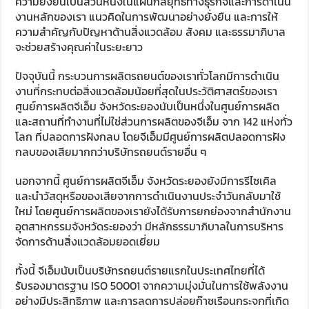
ความยั่งยืนเป็นส่วนหนึ่งในแผนกลยุทธ์ทางธุรกิจและการดำเนิน
งานหลักของเรา แนวคิดในการพัฒนาอย่างยั่งยืน และการให้
ความสำคัญกับปัญหาด้านสิ่งแวดล้อม สังคม และธรรมาภิบาล
จะช่วยสร้างคุณค่าในระยะยาว
ปัจจุบันนี้ กระบวนการผลิตรถยนต์ของเราทั่วโลกมีการดำเนิน
งานที่กระทบต่อสิ่งแวดล้อมน้อยที่สุดในประวัติศาสตร์ของเรา
ศูนย์การผลิตจีเอ็ม จังหวัดระยองนับเป็นหนึ่งในศูนย์การผลิต
และสถานที่ทำงานที่ไม่ใช่ส่วนการผลิตของจีเอ็ม จาก 142 แห่งทั่ว
โลก ที่ปลอดการฝังกลบ โดยจีเอ็มมีศูนย์การผลิตปลอดการฝัง
กลบของเสียมากกว่าบริษัทรถยนต์รายอื่น ๆ
นอกจากนี้ ศูนย์การผลิตจีเอ็ม จังหวัดระยองยังมีการรีไซเคิล
และนำวัสดุหรือของเสียจากการดำเนินงานประจำวันกลับมาใช้
ใหม่ โดยศูนย์การผลิตของเรายังได้รับการยกย่องจากสำนักงาน
อุตสาหกรรมจังหวัดระยองว่า มีหลักธรรมาภิบาลในการบริหาร
จัดการด้านสิ่งแวดล้อมยอดเยี่ยม
ทั้งนี้ จีเอ็มนับเป็นบริษัทรถยนต์รายแรกในประเทศไทยที่ได้
รับรองมาตรฐาน ISO 50001 จากความมุ่งมั่นในการใช้พลังงาน
อย่างมีประสิทธิภาพ และการลดการปล่อยก๊าซเรือนกระจกที่เกิด