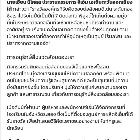
นายเอียน นิโคลส์ ประธานกรรมการ จีเอ็ม เอเชียตะวันออกเฉียง
ใต้
กล่าวว่า “รางวัลองค์กรที่รับผิดชอบต่อสังคมดีเด่น ระดับทอง
ซึ่งเราได้รับในปีนี้เป็นปีที่ 7 ติดต่อกัน พิสูจน์ให้เห็นถึงความมุ่ง
มั่นในระยะยาวของจีเอ็มที่จะช่วยเหลือชุมชนที่เราทำงาน และ
อาศัยอยู่ รวมถึงขับเคลื่อนอนาคตที่ดียิ่งขึ้นสำหรับทุกคน ตาม
เป้าหมายของเราที่ต้องการทำให้อุบัติเหตุเป็นศูนย์ ไร้มลพิษ และ
ปราศจากความแออัด”
การอนุรักษ์สิ่งแวดล้อมของเรา
กิจกรรมรับผิดชอบต่อสังคมของจีเอ็มและเชฟโรเลต
ประเทศไทย มุ่งส่งเสริมชุมชนให้มีความปลอดภัย พร้อมพัฒนา
คนในชุมชนให้มีความรู้และมีสุขภาพที่ดี และเป็นชุมชนที่มีความ
ยั่งยืนมากยิ่งขึ้น โดยบริษัทฯ มุ่งให้ความรู้แก่พนักงานของเรา
ลูกค้า และสาธารณชน เกี่ยวกับการอนุรักษ์สิ่งแวดล้อมของเรา
เมื่อต้นปีที่ผ่านมา ผู้บริหารและพนักงานจีเอ็มได้จัดกิจกรรมที่
โรงเรียนในจังหวัดระยอง ซึ่งเป็นที่ตั้งของศูนย์การผลิตจีเอ็มที่ได้
รับรางวัล เพื่อนำเสนอวิธีคัดแยกขยะอย่างง่ายให้แก่ครูและ
นักเรียน