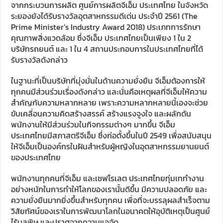
จากกระบวนการผลิต ศูนย์การผลิตจีเอ็ม ประเทศไทย ในจังหวัด
ระยองยังได้รับรางวัลอุตสาหกรรมดีเด่น ประจำปี 2561 (The
Prime Minister’s Industry Award 2018) ประเภทการรักษา
คุณภาพสิ่งแวดล้อม ซึ่งจีเอ็ม ประเทศไทยเป็นเพียง 1 ใน 2
บริษัทรถยนต์ และ 1 ใน 4 สถานประกอบการในประเทศไทยที่ได้
รับรางวัลดังกล่าว
ในฐานะที่เป็นบริษัทที่มุ่งมั่นในด้านความยั่งยืน จีเอ็มต้องการให้
ทุกคนมีส่วนร่วมเรื่องดังกล่าว และนั่นคือเหตุผลที่จีเอ็มให้ความ
สำคัญกับความหลากหลาย เพราะความหลากหลายนี้เองจะช่วย
ขับเคลื่อนความคิดสร้างสรรค์ สร้างแรงจูงใจ และผลักดัน
พนักงานให้มีส่วนร่วมในกิจกรรมต่างๆ มากขึ้น จีเอ็ม
ประเทศไทยมีสภาสตรีจีเอ็ม ซึ่งก่อตั้งขึ้นในปี 2549 เพื่อสนับสนุน
ให้จีเอ็มเป็นองค์กรในฝันสำหรับผู้หญิงในอุตสาหกรรมยานยนต์
ของประเทศไทย
พนักงานทุกคนที่จีเอ็ม และเชฟโรเลต ประเทศไทยทุ่มเททำงาน
อย่างหนักในการทำให้โลกของเรานั้นดีขึ้น มีความปลอดภัย และ
ความยั่งยืนมากยิ่งขึ้นสำหรับทุกคน เพื่อที่จะบรรลุผลสำเร็จตาม
วิสัยทัศน์ของเราในการพัฒนาโลกในอนาคตให้อุบัติเหตุเป็นศูนย์
ไร้มลพิษ และปราศจากความแออัด