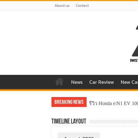
About us
Contact
News
Car Review
New Ca
Breaking News
รีวิว Honda e:N1 EV 10
รีวิว ลองขับ All New 
TimeLine Layout