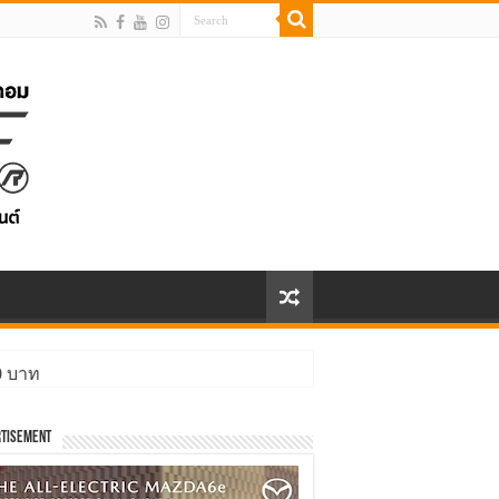
00 บาท
ิ่งกว่า
tisement