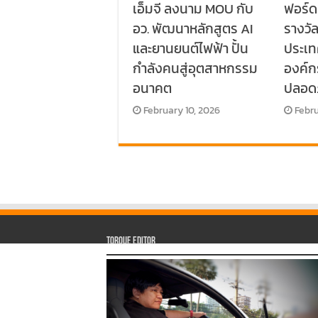
เอ็มจี ลงนาม MOU กับ
ฟอร์ด
อว. พัฒนาหลักสูตร AI
รางวั
และยานยนต์ไฟฟ้า ปั้น
ประเท
กำลังคนสู่อุตสาหกรรม
องค์
อนาคต
ปลอด
February 10, 2026
Febru
Torque Editor