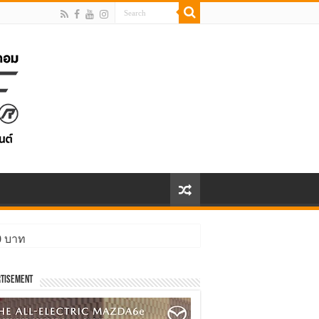
00 บาท
ิ่งกว่า
tisement