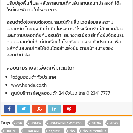
ปรับปรุงพื้นที่และหลังคาสนามเด็กเล่น ลานเอนกประสงค์ โต๊ะ
ใหม่และพัดลมในโรงอาหาร
ฮอนด้าตั้งใจสานต่อเจตนารมณ์ด้านสิ่งแวดล้อมและความ
ปลอดภัย โดยมุ่งมั่นดำเนินโครงการ “โรงเรียนรักษ์สิ่งแวดล้อม
และความปลอดภัยกับฮอนด้า” อย่างต่อเนื่อง อีกทั้งยังจัดอบรม
ถนนปลอดภัยให้แก่นักเรียนในโรงเรียนต่าง ๆ ทั่วประเทศ เพื่อ
ผลักดันสังคมไทยให้เติบโตอย่างยั่งยืน ตามเป้าหมายของ
ฮอนด้าทั่วโล
สอบถามรายละเอียดเพิ่มเติมได้ที่
โชว์รูมฮอนด้าทั่วประเทศ
www.honda.co.th
ศูนย์บริการข้อมูลฮอนด้า 24 ชั่วโมง โทร
0 2341 7777
Tags
CSR
HONDA
HONDADREAMSCHOOL
MEDIA
NEWS
ONLINE
THAILAND
กรุงเทพฯ
ข่าว
ข่าวประชาสัมพันธ์