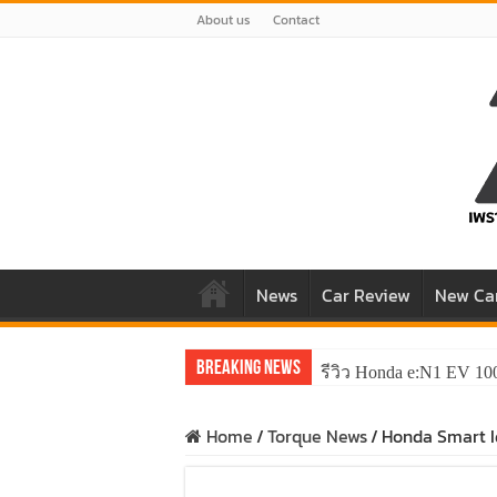
About us
Contact
News
Car Review
New Ca
Breaking News
รีวิว ลองขับ All New 
Home
/
Torque News
/
Honda Smart I