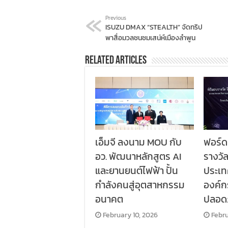
Previous
ISUZU DMAX “STEALTH” จัดทริป
พาสื่อมวลชนชมเสน่ห์เมืองลำพูน
Related Articles
เอ็มจี ลงนาม MOU กับ
ฟอร์ด
อว. พัฒนาหลักสูตร AI
รางวั
และยานยนต์ไฟฟ้า ปั้น
ประเท
กำลังคนสู่อุตสาหกรรม
องค์
อนาคต
ปลอด
February 10, 2026
Febru