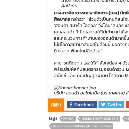
นางสาวจิตรวรรณ พานิชการ (เบส) นัก
ศิลปากร
นางสาวจิตรวรรณ พานิชการ (เบส) นักศึก
ศิลปากร
กล่าวว่า “ส่วนตัวเป็นคนที่สนใจเ
‘ฮอนด้า สมาร์ท ไอดอล’ จึงได้มาสมัคร และ
คุณฮอนด้า ที่เปิดโอกาสให้ได้เข้ามาทำกิจก
และกระบวนการทำงานของฮอนด้ามากขึ้น ซึ
ไม่มีโอกาสเข้ามาสัมผัสในส่วนนี้ นอกจากน
ดี ๆ จากเพื่อนใหม่อีกด้วย”
สามารถติดตาม และให้กำลังใจน้อง ๆ ตัว
พร้อมสัมผัสกับยนตรกรรมฮอนด้ารวม 12 ร
สเอ็กซ์ และแคมเปญสุดพิเศษ ได้ที่งาน 
บริษัท ฮอนด้า ออโตโมบิล (ประเทศไทย) จ
Facebook
Twitter
Share
Tags
HONDA
HONDA SMART IDOL 2018
M
บริษัท ฮอนด้า ออโตโมบิล (ประเทศไทย) จำกัด