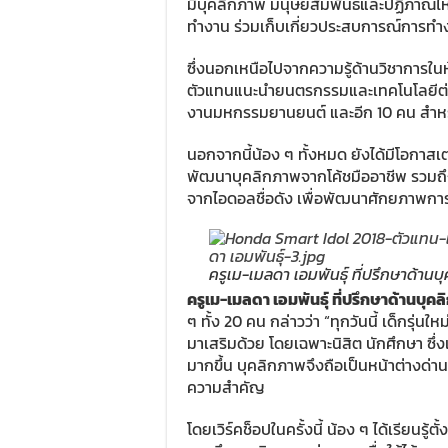
มีบุคลิกภาพ มนุษยสัมพันธ์และปฏิภาณไหว
ทำงาน ร่วมเก็บเกี่ยวประสบการณ์การทำ
ซึ่งนอกเหนือไปจากความรู้ด้านวิชาการใน
ตัวแทนแนะนำยนตรกรรมและเทคโนโลยีต่
งานมหกรรมยานยนต์ และอีก 10 คน สำหรั
นอกจากนี้น้อง ๆ ทั้งหมด ยังได้มีโอกาส
พัฒนาบุคลิกภาพจากโค้ชมืออาชีพ รวมถึ
จากไอดอลชื่อดัง เพื่อพัฒนาศักยภาพ
ครูเม-เมลดา เอมพันธุ์ ที่ปรึกษาด้าน
ครูเม-เมลดา เอมพันธุ์ ที่ปรึกษาด้านบุค
ๆ ทั้ง 20 คน กล่าวว่า “ทุกวันนี้ เด็กรุ่น
มาเสริมด้วย โดยเฉพาะนิสิต นักศึกษา ซึ่ง
มากขึ้น บุคลิกภาพจึงถือเป็นหน้าต่างด่านแ
ความสำคัญ
โดยเวิร์คช็อปในครั้งนี้ น้อง ๆ ได้เรียนร