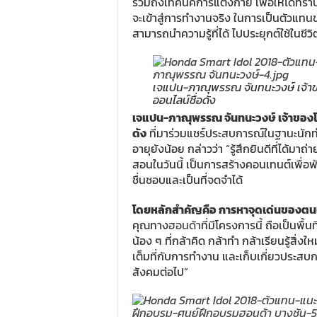
รวมถึงเทคนิคการแต่งกาย เพื่อให้ได้ทราบ
จะเข้าสู่การทำงานจริง ในการเป็นตัวแ
สามารถนำความรู้ที่ได้ ไปประยุกต์ใช้ในชี
เจแปน-ภาณุพรรณ จันทนะวงษ์ เจ้าของ
ออนไลน์ชื่อดัง
เจแปน-ภาณุพรรณ จันทนะวงษ์ เจ้าของโปร
ดัง
ที่มาร่วมแชร์ประสบการณ์ในฐานะนักท
อายุยังน้อย กล่าวว่า “รู้สึกยินดีที่ได้ม
สอนในวันนี้ เป็นการสร้างคอนเทนต์เพื่อ
ชื่นชอบและเป็นที่จดจำได้
โดยหลักสำคัญคือ การหาจุดเด่นของตน
คุณทาง
ฮอนด้า
ที่มีโครงการนี้ ถือเป็นพื้
น้อง ๆ ที่กล้าคิด กล้าทำ กล้าเรียนรู้สิ่ง
เต็มที่กับการทำงาน และเก็บเกี่ยวประสบกา
สังคมต่อไป”