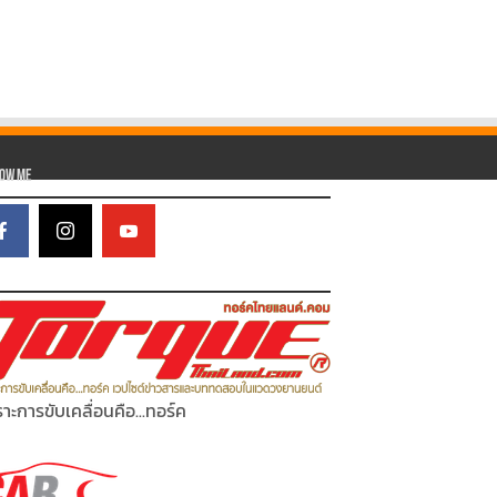
low Me
าะการขับเคลื่อนคือ...ทอร์ค