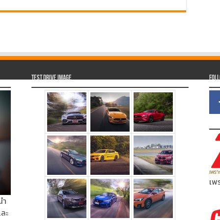
Test Drive Image
Fol
เพร
นำ
และ