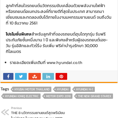
ลูกค้าที่สนใจรถยนต์นวัตกรรมขับเคลื่อนด้วยพลังงานไฟฟ้า
หรือรถยนต์อเนกประสงค์ที่ขายดีที่สุดในประเทศ สามารถมา
เยี่ยมชมและทดลองขับได้ภายในงานมหกรรมยานยนต์ จนถึงวัน
ที่ 10 ธันวาคม 2561
โปรโมชั่นพิเศษ
สำหรับลูกค้าที่จองรถยนต์ฮุนไดทุกรุ่น รับฟรี
ประกันภัยชั้นหนึ่งนาน 1 ปี และพิเศษสำหรับผู้จองรถยนต์เอช-
วัน รุ่นอีลิทและทัวร์ริ่ง รับเพิ่ม ฟรีค่าบำรุงรักษา 30,000
กิโลเมตร
รายละเอียดเพิ่มเติมที่
www.hyundai.co.th
Tags
HYUDAI MOTOR THAILAND
HYUNDAI
HYUNDAI H-1
HYUNDAI IONIQ ELECTRIC
MOTOR EXPO 2018
THE NEW GRAND STAREX
Previous
THE 8 นวัตกรรมยานยนต์สุดพรีเมียม