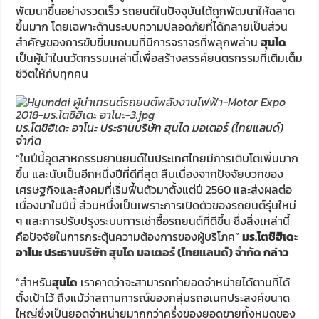
พัฒนาขึ้นอย่างรวดเร็ว รถยนต์ในปัจจุบันได้ถูกพัฒนาให้ฉลาด
ขึ้นมาก โดยเฉพาะด้านระบบความปลอดภัยที่ได้กลายเป็นส่วน
สำคัญของการขับขี่บนถนนที่มีการจราจรที่พลุกพล่าน
ฮุนได
เป็นผู้นำในนวัตกรรมเหล่านี้เพื่อสร้างสรรค์ยนตรกรรมที่เติมเต็ม
ชีวิตให้กับทุกคน
มร.โตชิฮิเดะ อาโนะ ประธานบริษัท ฮุนได มอเตอร์ (ไทยแลนด์)
จำกัด
“ในปีนี้อุตสาหกรรมยานยนต์ในประเทศไทยมีการเติบโตเพิ่มมาก
ขึ้น และนับเป็นอีกหนึ่งปีที่ดีที่สุด สืบเนื่องจากปัจจัยบวกของ
เศรษฐกิจและสังคมที่เริ่มฟื้นตัวมาตั้งแต่ปี 2560 และส่งผลต่อ
เนื่องมาในปีนี้ ส่วนหนึ่งเป็นเพราะการเปิดตัวของรถยนต์รุ่นใหม่
ๆ และการปรับปรุงระบบการเช่าซื้อรถยนต์ที่ดีขึ้น ซึ่งสิ่งเหล่านี้
คือปัจจัยในการกระตุ้นความต้องการของผู้บริโภค”
มร.โตชิฮิเดะ
อาโนะ ประธาน
บริษัท ฮุนได มอเตอร์ (ไทยแลนด์) จำกัด
กล่าว
“สำหรับ
ฮุนได
เราคาดว่าจะสามารถทำยอดจำหน่ายได้ตามที่ได้
ตั้งเป้าไว้ ถึงแม้ว่าสถานการณ์ของกลุ่มรถอเนกประสงค์ขนาด
ใหญ่ซึ่งเป็นยอดจำหน่ายมากกว่าครึ่งของยอดขายทั้งหมดของ