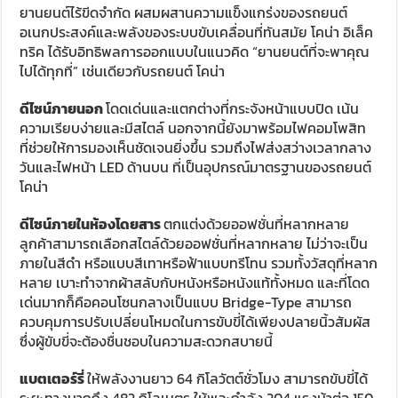
ยานยนต์ไร้ขีดจำกัด ผสมผสานความแข็งแกร่งของรถยนต์
อเนกประสงค์และพลังของระบบขับเคลื่อนที่ทันสมัย โคน่า อิเล็ค
ทริค ได้รับอิทธิพลการออกแบบในแนวคิด “ยานยนต์ที่จะพาคุณ
ไปได้ทุกที่” เช่นเดียวกับรถยนต์ โคน่า
ดีไซน์ภายนอก
โดดเด่นและแตกต่างที่กระจังหน้าแบบปิด เน้น
ความเรียบง่ายและมีสไตล์ นอกจากนี้ยังมาพร้อมไฟคอมโพสิท
ที่ช่วยให้การมองเห็นชัดเจนยิ่งขึ้น รวมถึงไฟส่งสว่างเวลากลาง
วันและไฟหน้า LED ด้านบน ที่เป็นอุปกรณ์มาตรฐานของรถยนต์
โคน่า
ดีไซน์ภายในห้องโดยสาร
ตกแต่งด้วยออฟชั่นที่หลากหลาย
ลูกค้าสามารถเลือกสไตล์ด้วยออฟชั่นที่หลากหลาย ไม่ว่าจะเป็น
ภายในสีดำ หรือแบบสีเทาหรือฟ้าแบบทรีโทน รวมทั้งวัสดุที่หลาก
หลาย เบาะทำจากผ้าสลับกับหนังหรือหนังแท้ทั้งหมด และที่โดด
เด่นมากก็คือคอนโซนกลางเป็นแบบ Bridge-Type สามารถ
ควบคุมการปรับเปลี่ยนโหมดในการขับขี่ได้เพียงปลายนิ้วสัมผัส
ซึ่งผู้ขับขี่จะต้องชื่นชอบในความสะดวกสบายนี้
แบตเตอร์รี่
ให้พลังงานยาว 64 กิโลวัตต์ชั่วโมง สามารถขับขี่ได้