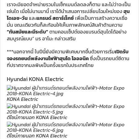
เราจะมียอดจำหน่ายรวมในเซ็กเมนต์ลดลงก็ตาม และไม่ว่าจะเป็น
เช่นใด เมื่อไม่นานมานี้ เราได้นำเสนอการเปลี่ยนโฉมใหม่ของ
ฮุน
ไดเอช-วัน
และ
แกรนด์ สตาร์เร็กซ์
เพื่อเป็นการสร้างความเชื่อ
มั่น ขณะเดียวกันก็สะท้อนให้เห็นภาพลักษณ์สินค้าด้านความ
“ทันสมัยและมีระดับ”
ตามคอนเซ็ปต์ของแบรนด์ฮุนไดได้อย่าง
สมบูรณ์แบบ” มร อาโนะ กล่าวเสริม
***นอกจากนี้ ในปีนี้ยังมีความพิเศษมากขึ้นด้วยการเริ่ม
เปิดรับ
จองรถยนต์พลังงานไฟฟ้าฮุนได ไอออนิค
ซึ่งเป็นรถยนต์ซีดาน
ที่ปราศจากมลพิษเป็นครั้งแรกในประเทศไทย
Hyundai KONA Electric
KONA Electric
ดีไซน์ภายนอก KONA Electric
ดีไซน์ภายนอก KONA Electric