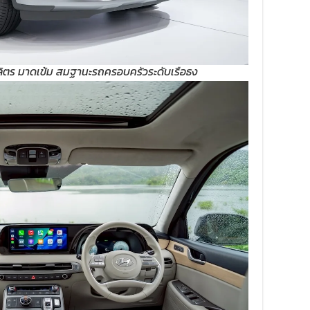
ลิตร มาดเข้ม สมฐานะรถครอบครัวระดับเรือธง