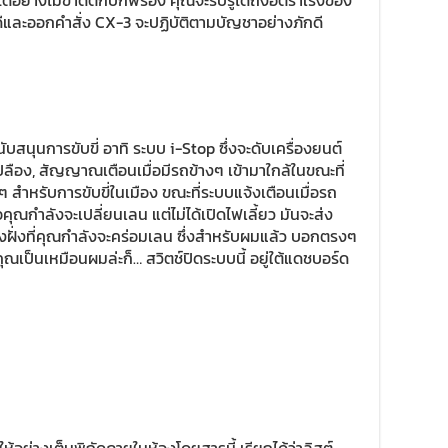
้อย่างไม่ขาดตกบกพร่อง คุณจะรับรู้ได้ถึงอัตราเร่งของ
ห้ดีและออกคำสั่ง CX-3 จะปฏิบัติตามบัญชาอย่างภักดี
นุนการขับขี่ อาทิ ระบบ i-Stop ซึ่งจะดับเครื่องยนต์
นเปลือง, สัญญาณเตือนเมื่อมีรถข้างๆ เข้ามาใกล้ในขณะที่
ๆ สำหรับการขับขี่ในเมือง ขณะที่ระบบแจ้งเตือนเมื่อรถ
อคุณกำลังจะเปลี่ยนเลน แต่ไม่ได้เปิดไฟเลี้ยว มันจะส่ง
ฝั่งที่คุณกำลังจะคร่อมเลน ซึ่งสำหรับผมแล้ว บอกตรงๆ
คุณเป็นเหมือนผมล่ะก็… สวิตช์ปิดระบบนี้ อยู่ใต้แดชบอร์ด