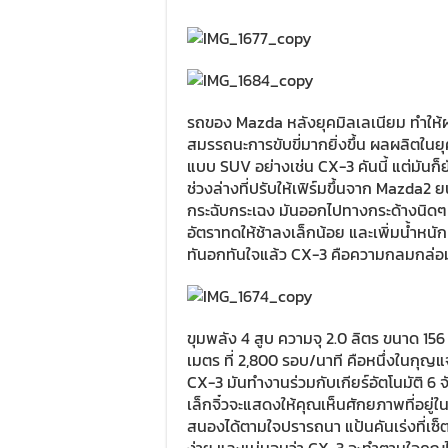
รถของ Mazda หลังยุคมิลเลเนียม ทำให้ผม
สมรรถนะการขับขี่มากยิ่งขึ้น ผลผลิตในย
แบบ SUV อย่างเช่น CX-3 คันนี้ แต่มันก็ย
ช่วงล่างที่ปรับให้เฟิร์มขึ้นจาก Mazda2
กระฉับกระเฉง มันออกไปทางกระด้างนิดๆ แ
อัตราทดให้ช้าลงเล็กน้อย และเพิ่มน้ำหนัก
ทันอกทันใจแล้ว CX-3 คือความกลมกล่อม
ขุมพลัง 4 สูบ ความจุ 2.0 ลิตร ขนาด 156
เมตร ที่ 2,800 รอบ/นาที คือหนึ่งในกุญ
CX-3 มันทำงานร่วมกับเกียร์อัตโนมัติ 6 
เล็กจิ๋วจะแสดงให้คุณเห็นศักยภาพที่อยู่
สนองได้ตามใจปรารถนา แป้นคันเร่งที่เซ็ต