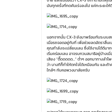
ง่าย และแน่นอนว่า CX-3 จะทำตามใจคุณได
มันทุกครั้งที่กดคันเร่งลงไป แค่กะระยะใ
นอกจากนั้น CX-3 ยังมาพร้อมกับระบบสนับส
เมื่อรถจอดอยู่กับที่ เพื่อช่วยลดอัตราสิ้
คุณกำลังจะเปลี่ยนเลน ซึ่งใช้งานได้ดีมาก
เริ่มคร่อมเลน อาจรบกวนสมาธิอยู่บ้างเมื่
เสียง “ตื๊ดดดดด…” ต่ำๆ ออกมาทางลำโพง
ว่า บางทีก็ทำให้ตกใจได้เหมือนกัน และถ้า
ใกล้ๆ กับคอพวงมาลัยครับ