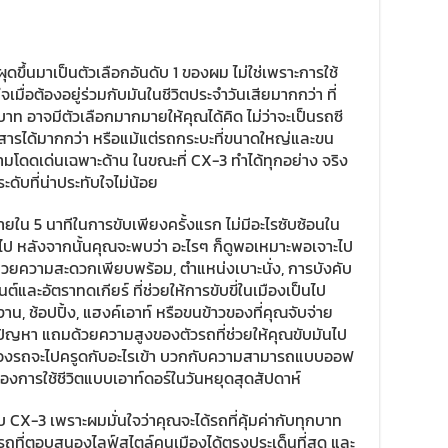
 ผุดขึ้นมาเป็นตัวเลือกอันดับ 1 ของผม ไม่ใช่เพราะการใช้
เมื่อต้องอยู่ร่วมกับมันในชีวิตประจำวันเสียมากกว่า ที่
นบาท อาจมีตัวเลือกมากมายให้คุณได้คิด ไม่ว่าจะเป็นรถซี
โดยสารได้มากกว่า หรือแม้แต่รถกระบะที่ขนาดใหญ่และขน
ามโดดเด่นเฉพาะด้าน ในขณะที่ CX-3 ทำได้ทุกอย่าง จริง
นระดับที่น่าประทับใจไม่น้อย
ายใน 5 นาทีในการขับเพียงครั้งแรก ไม่มีอะไรซับซ้อนใน
กไป หลังจากนั้นคุณจะพบว่า อะไรๆ ก็ดูพอเหมาะพอเจาะไป
ำนวยความสะดวกเพียบพร้อม, ตำแหน่งเบาะนั่ง, การบังคับ
์และอัตราทดเกียร์ ที่ช่วยให้การขับขี่ในเมืองเป็นไป
, ช้อปปิ้ง, แฮงค์เอาท์ หรือขนข้าวของที่คุณจับจ่าย
มีปัญหา แถมด้วยความสูงของตัวรถที่ช่วยให้คุณขับมันไป
ใต้ท้องรถจะไปครูดกับอะไรเข้า บวกกับความสามารถแบบออฟ
งการใช้ชีวิตแบบเอาท์ดอร์ในวันหยุดสุดสัปดาห์
CX-3 เพราะผมมั่นใจว่าคุณจะได้รถที่คุ้มค่ากับทุกบาท
อรถที่ตอบสนองไลฟ์สไตล์คนเมืองได้ตรงประเด็นที่สุด และ