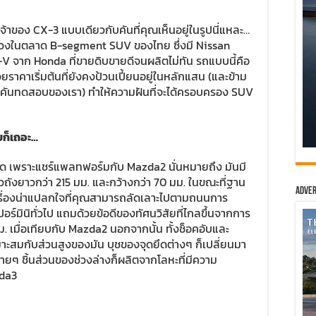
้าของ CX-3 แบบเดียวกับคันที่คุณเห็นอยู่ในรูปนี่แหละ…
่วมวงในตลาด B-segment SUV ของไทย ซึ่งมี Nissan
-V จาก Honda ที่ขายดิบขายดีจนผลิตไม่ทัน รถแบบนี้คือ
คาเริ่มต้นที่ยังคงป้วนเปี้ยนอยู่ในหลักแสน (และข้าม
มือนคันทดสอบของเรา) ทำให้ความฝันที่จะได้ครอบครอง SUV
ยก็เถอะ…
ดรัด เพราะแชร์แพลทฟอร์มกับ Mazda2 นั่นหมายถึง มันมี
ัวถังยาวกว่า 215 มม. และกว้างกว่า 70 มม. ในขณะที่ฐาน
Adver
่ใช่เรื่องน่าแปลกใจที่คุณสามารถลัดเลาะไปตามถนนการ
อร์มินิทั่วไป แถมด้วยข้อดีของทัศนวิสัยที่ไกลขึ้นจากการ
ม. เมื่อเทียบกับ Mazda2 นอกจากนั้น ทั้งช็อคอับและ
หมาะสมกับส่วนสูงของมัน บุชของจุดยึดต่างๆ ก็เปลี่ยนมา
หลายๆ ชิ้นส่วนของช่วงล่างก็ผลิตจากโลหะที่มีความ
zda3