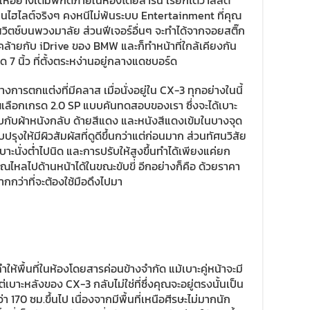
ย่างเต็มพิกัดภายในห้องโดยสารนี้ เรียกได้ว่าลิสต์
ป็นไฮไลต์จริงๆ คงหนีไม่พ้นระบบ Entertainment ที่คุณ
ตช์บนพวงมาลัย ส่วนฟีเจอร์อื่นๆ จะทำได้จากจอยสติ๊ก
นดูคล้ายกับ iDrive ของ BMW และก็ทำหน้าที่ใกล้เคียงกัน
 นิ้ว ที่ตั้งตระหง่านอยู่กลางแดชบอร์ด
การตกแต่งที่มีคลาส เมื่อนั่งอยู่ใน CX-3 ทุกอย่างในนี้
ณเลือกเกรด 2.0 SP แบบคันทดสอบของเรา ซึ่งจะได้เบาะ
ับกับผ้าหนังกลับ ด้ายสีแดง และหนังสีแดงเข้มในบางจุด
รุงให้มีผิวสัมผัสที่ดูดีขึ้นกว่าแต่ก่อนมาก ส่วนทัศนวิสัย
าะนั่งต่ำไปนิด และการปรับให้สูงขึ้นทำได้เพียงแค่ยก
คุณไหลไปด้านหน้าได้ในขณะขับขี่ อีกอย่างก็คือ ด้วยราคา
กกว่าที่จะต้องใช้มือดึงไปมา
้พื้นที่ในห้องโดยสารค่อนข้างจำกัด แม้เบาะคู่หน้าจะมี
่เบาะหลังของ CX-3 กลับไม่ใช่ที่ซึ่งคุณจะอยู่ตรงนั้นเป็น
170 ซม.ขึ้นไป เนื่องจากมีพื้นที่เหนือศีรษะไม่มากนัก