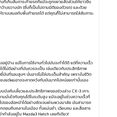
ื้นที่เก็บสัมภาระท้ายรถที่แม้จะถูกขยายสัดส่วนให้ยาวขึ้น
ว้างขวางนัก (ซึ่งก็เป็นไปตามมิติของตัวรถ) และด้วย
ห้ราบเสมอกับพื้นท้ายรถได้ แต่คุณก็ไม่สามารถใส่สัมภาระ
งอยู่บ้าง แม้ในการใช้งานทั่วไปมันจะทำได้ดี แต่ที่ความเร็ว
ได้ไม่ดีอย่างที่มันควรจะเป็น เช่นเดียวกับประสิทธิภาพ
ขยี้มันที่รอบสูงๆ นั่นอาจไม่ใช่ประเด็นสำคัญ เพราะในชีวิต
เพียงแต่ผมอาจจะคาดหวังกับมันมากไปหน่อยเท่านั้นเอง
ระบบบังคับเลี้ยวและประสิทธิภาพของช่วงล่าง CX-3 เกาะ
มมั่นใจกับคุณได้ในระดับสูง แม้จะอยู่ในช่วงความเร็วที่
็นไปของล้อหน้าได้อย่างชัดเจนผ่านพวงมาลัย มันสามารถ
างจากตอนคืบคลานในเมือง ทั้งแม่นยำ, เฉียบคม และสื่อสาร
ว่ากำลังอยู่ใน Mazda3 Hatch เลยทีเดียว!