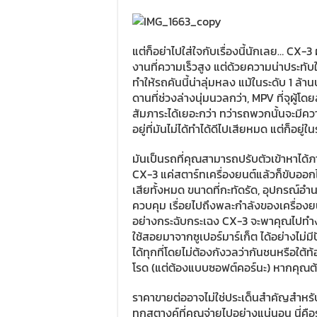
แต่ก็อย่าไปใส่ใจกับเรื่องนี้นักเลย… CX-3
งานที่ความเร็วสูง แต่ด้วยความน่าประทับใจ
ทำให้รถคันนี้น่าลุ่มหลง แม้ในระดับ 1 ล้า
ดานที่ช่วงล่างนุ่มนวลกว่า, MPV ที่จุผู้
สัมภาระได้เยอะกว่า ทว่ารถพวกนั้นจะมีคว
อยู่ที่มันไม่ได้ทำได้ดีไปเสียหมด แต่ก็อยู่ใ
มันเป็นรถที่คุณสามารถปรับตัวเข้าหาได้ภ
CX-3 แค่สตาร์ทเครื่องยนต์แล้วก็ขับออ
เสียทั้งหมด ขนาดที่กะทัดรัด, อุปกรณ์อ
ควบคุม เรื่อยไปถึงพละกำลังของเครื่องยนต
อย่างกระฉับกระเฉง CX-3 จะพาคุณไปทำงาน
ใช้สอยมาจากซูเปอร์มาร์เก็ต ได้อย่างไม่
ได้ทุกที่โดยไม่ต้องกังวลว่ากันชนหรือ
โรด (แต่ต้องแบบซอฟต์คอร์นะ) หากคุณต้อ
ราคาขายต่ออาจไม่ใช่ประเด็นสำคัญสำหรับ 
ทุกสตางค์ที่คุณจ่ายไปอย่างแน่นอน นี่คื