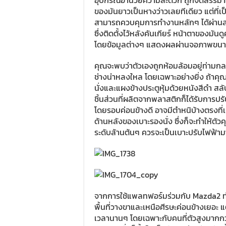
อุปกรณ์อำนวยความสะดวก ถูกจัดสรรมาให้อ
ของมันยาวเป็นหางว่าวเลยทีเดียว แต่ที่เ
สามารถควบคุมการทำงานหลักๆ ได้ผ่านสวิ
ซึ่งติดตั้งไว้หลังคันเกียร์ หน้าตาของมั
โดยข้อมูลต่างๆ แสดงผลผ่านจอภาพขนาด 7
คุณจะพบว่าตัวเองถูกห้อมล้อมอยู่ท่ามกลาง
ช่างน่าหลงใหล โดยเฉพาะอย่างยิ่ง ถ้าคุ
นั่งและแผงข้างประตูหุ้มด้วยหนังสีดำ สล
ชิ้นส่วนที่ผลิตจากพลาสติกก็ได้รับการปรับป
โดยรอบค่อนข้างดี อาจมีตำหนิบ้างตรงที่เบ
ด้านหลังของเบาะรองนั่ง ซึ่งก็จะทำให้ตัว
ระดับล้านต้นๆ ควรจะเป็นเบาะปรับไฟฟ้ามา
จากการใช้แพลทฟอร์มร่วมกับ Mazda2 ทำให
พื้นที่วางขาและเหนือศีรษะค่อนข้างเยอะ แต
เวลานานๆ โดยเฉพาะกับคนที่ตัวสูงมากกว่า 