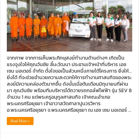
จากภาพ จากการเห็นพระภิกษุสงฆ์ทำงานด้านต่างๆ เกิดเป็น
แรงจูงใจให้คุณวันชัย ลี้นะวัฒนา ประธานเจ้าหน้าที่บริหาร เอช
เซม มอเตอร์ จำกัด ตั้งใจขอเป็นส่วนหนึ่งภายใต้โครงการ ยิ่งให้…
ยิ่งได้ ที่จะช่วยอำนวยความสะดวกให้การทำงานศาสนกิจของพระ
สงฆ์มีความคล่องตัวมากขึ้น ดังนั้นเมื่อต้นเดือนมิถุนายนที่ผ่าน
มา คุณวันชัย พร้อมทีมบริหารได้ถวายรถกอล์ฟไฟฟ้า รุ่น SEV 8
จำนวน 1 คน แด่พระครูอนุกูลศาสนกิจ เจ้าคณะอำเภอ
พระนครศรีอยุธยา เจ้าอาวาสวัดศาลาปูนวรวิหาร
อ.พระนครศรีอยุธยา จ.พระนครศรีอยุธยา ณ เอช เซม มอเตอร์ …
Read More »