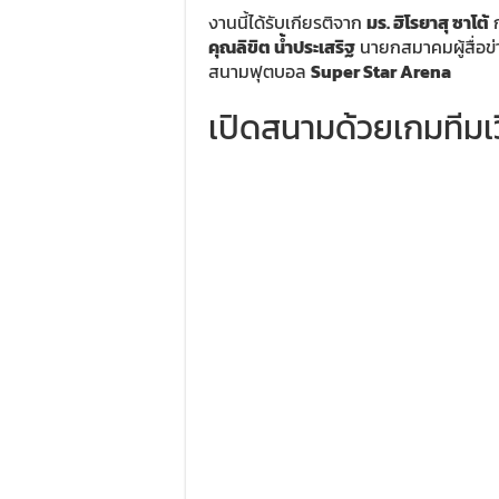
งานนี้ได้รับเกียรติจาก
มร. ฮิโรยาสุ ซาโต้
ก
คุณลิขิต น้ำประเสริฐ
นายกสมาคมผู้สื่อข
สนามฟุตบอล
Super Star Arena
เปิดสนามด้วยเกมทีมเว