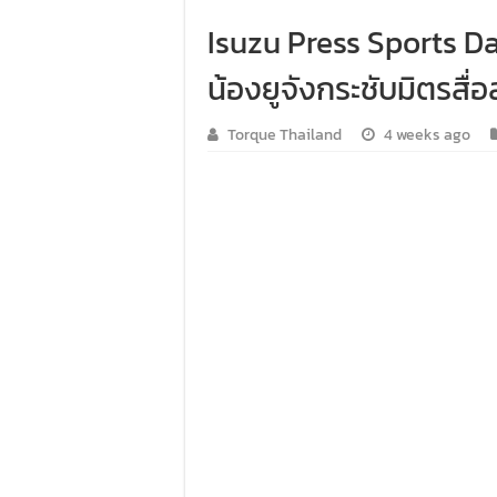
คาราวาน ISUZU 2.2 Ddi MAXFORCE ท่
Isuzu Press Sports Da
รีวิว ลองขับรถกระบะรุ่นพิเศษ FORD
น้องยูจังกระชับมิตรสื
ทริปแอ่วเหนือสุดพีค! เส้นทางเชียงให
Torque Thailand
4 weeks ago
ขับ “NEW! ISUZU V-CROSS 4×4” ไปร่วมก
Audi Road to Korat ยกทัพขบวนอาวดี้กว่า
ขับ ฟอร์ด เรนเจอร์ บุกอีสาน กับกิจกรร
ขับ ISUZU V-CROSS 4X4 ลุยลาวใต้ พิสูจ
รีวิว ลองขับ กิจกรรม “MG EV FAMILY