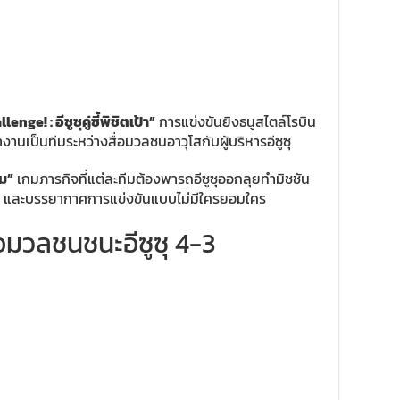
ge! : อีซูซุคู่ซี้พิชิตเป้า”
การแข่งขันยิงธนูสไตล์โรบิน
งานเป็นทีมระหว่างสื่อมวลชนอาวุโสกับผู้บริหารอีซูซุ
ีม”
เกมภารกิจที่แต่ละทีมต้องพารถอีซูซุออกลุยทำมิชชัน
นเต้น และบรรยากาศการแข่งขันแบบไม่มีใครยอมใคร
อมวลชนชนะอีซูซุ 4-3