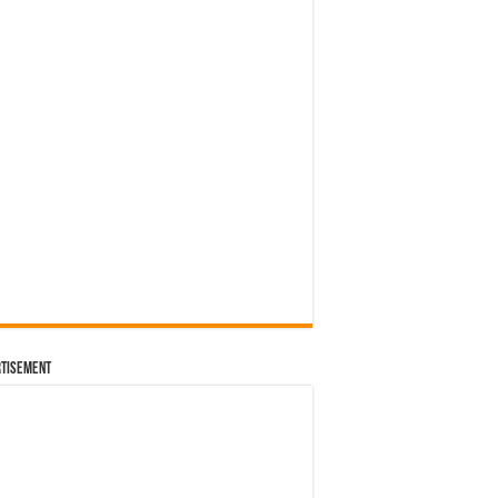
 – เวียดนาม
โลเมตร
่นพิเศษ ฉลองครบรอบ 10 ปี RS Q3 Sportback edition 10
นต์แคน แก่นคูน
tisement