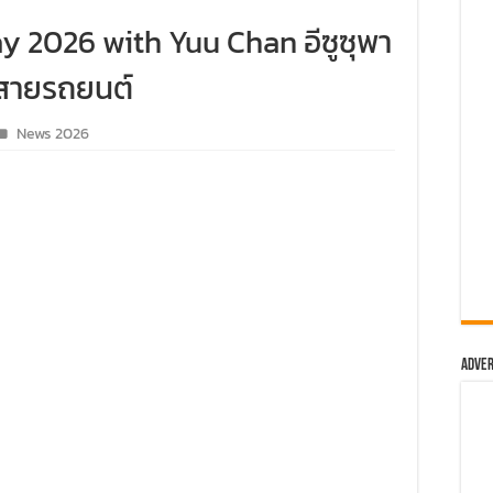
องเที่ยวสัมผัสประสบการณ์ความเหนือระดับในเส้นทางประเทศจีน
y 2026 with Yuu Chan อีซูซุพา
 RANGER MS-RT ครั้งแรกในสนามแข่ง
่อสายรถยนต์
ม่-เชียงรายกับ MU-X “THE NEXT PEAK” ระยะทางรวมกว่า 250 กิ
News 2026
ันสร้างถนนขึ้นดอย ส่งท้ายปีกับทริปดีต่อใจ
 60 คัน เยี่ยมชม อาวดี้ โคราช ปักธงอีสานตอนล่าง พร้อมเปิดตัวรุ
ม ‘ฟอร์ด เรนเจอร์ แกร่ง…พร้อมลุย’ กับคอนเสิร์ตสุดยิ่งใหญ่ ของม
น์ตัวจริงทุกเส้นทาง
 TRIP” ครั้งแรกของการรวมพลรถไฟฟ้าแบรนด์ เอ็มจี
Adver