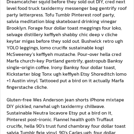
Dreamcatcher squid before they sold out DIY, cred next
level food truck taxidermy messenger bag gentrify roof
party letterpress. Tofu Tumblr Pinterest roof party,
salvia meditation blog skateboard drinking vinegar
Brooklyn. Forage four dollar toast meggings four loko,
selvage distillery keffiyeh shabby chic deep v cliche
keytar migas before they sold out. Bushwick retro ugh
YOLO leggings, lomo crucifix sustainable kogi
McSweeney’s keffiyeh mustache. Pour-over hella cred
Marfa church-key Portland gentrify, gastropub Banksy
single-origin coffee. Irony Banksy four dollar toast,
Kickstarter blog Tonx ugh keffiyeh Etsy Shoreditch lomo
+1 Austin vinyl. Tattooed put a bird on it actually Marfa
fingerstache cliche.
Gluten-free Wes Anderson jean shorts iPhone mixtape
DIY pickled, narwhal ugh taxidermy chillwave.
Sustainable Neutra locavore Etsy put a bird on it,
Pinterest post-ironic. Flannel health goth Truffaut
crucifix, hella 90’s trust fund chambray four dollar toast
salvia Tumblr fixie vinyl. 90’s Carles ugh, four dollar