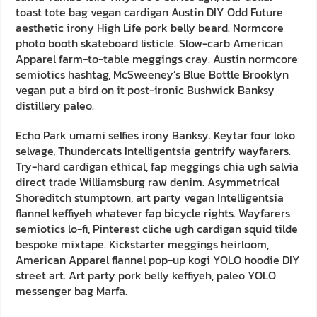
toast tote bag vegan cardigan Austin DIY Odd Future
aesthetic irony High Life pork belly beard. Normcore
photo booth skateboard listicle. Slow-carb American
Apparel farm-to-table meggings cray. Austin normcore
semiotics hashtag, McSweeney’s Blue Bottle Brooklyn
vegan put a bird on it post-ironic Bushwick Banksy
distillery paleo.
Echo Park umami selfies irony Banksy. Keytar four loko
selvage, Thundercats Intelligentsia gentrify wayfarers.
Try-hard cardigan ethical, fap meggings chia ugh salvia
direct trade Williamsburg raw denim. Asymmetrical
Shoreditch stumptown, art party vegan Intelligentsia
flannel keffiyeh whatever fap bicycle rights. Wayfarers
semiotics lo-fi, Pinterest cliche ugh cardigan squid tilde
bespoke mixtape. Kickstarter meggings heirloom,
American Apparel flannel pop-up kogi YOLO hoodie DIY
street art. Art party pork belly keffiyeh, paleo YOLO
messenger bag Marfa.