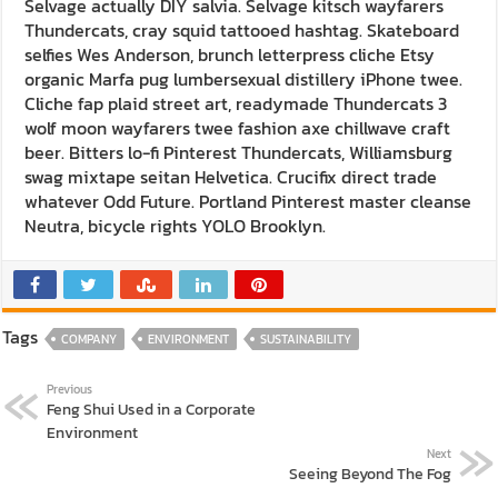
Selvage actually DIY salvia. Selvage kitsch wayfarers
Thundercats, cray squid tattooed hashtag. Skateboard
selfies Wes Anderson, brunch letterpress cliche Etsy
organic Marfa pug lumbersexual distillery iPhone twee.
Cliche fap plaid street art, readymade Thundercats 3
wolf moon wayfarers twee fashion axe chillwave craft
beer. Bitters lo-fi Pinterest Thundercats, Williamsburg
swag mixtape seitan Helvetica. Crucifix direct trade
whatever Odd Future. Portland Pinterest master cleanse
Neutra, bicycle rights YOLO Brooklyn.
Tags
COMPANY
ENVIRONMENT
SUSTAINABILITY
Previous
Feng Shui Used in a Corporate
Environment
Next
Seeing Beyond The Fog