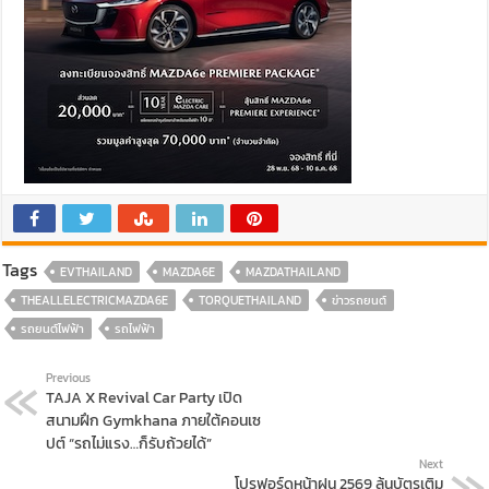
Tags
EVTHAILAND
MAZDA6E
MAZDATHAILAND
THEALLELECTRICMAZDA6E
TORQUETHAILAND
ข่าวรถยนต์
รถยนต์ไฟฟ้า
รถไฟฟ้า
Previous
TAJA X Revival Car Party เปิด
สนามฝึก Gymkhana ภายใต้คอนเซ
ปต์ “รถไม่แรง…ก็รับถ้วยได้”
Next
โปรฟอร์ดหน้าฝน 2569 ลุ้นบัตรเติม