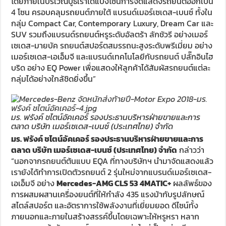
โดยภายในบริเวณบูธเราได้แบ่งโซนการจัดแสดงรถยนต์ออกเป็น
4 โซน ครอบคลุมรถยนต์ภายใต้ แบรนด์เมอร์เซเดส-เบนซ์ ทั้งใน
กลุ่ม Compact Car, Contemporary Luxury, Dream Car และ
SUV รวมถึงแบรนด์รถยนต์หรูระดับอัลตร้า ลักชัวรี อย่างเมอร์
เซเดส-มายบัค รถยนต์สปอร์ตสมรรถนะสูงระดับพรีเมี่ยม อย่าง
เมอร์เซเดส-เอเอ็มจี และแบรนด์เทคโนโลยีกับรถยนต์ ปลั๊กอินไฮ
บริด อย่าง EQ Power เพื่อแสดงให้ลูกค้าได้สัมผัสรถยนต์แต่ละ
กลุ่มได้อย่างใกล้ชิดยิ่งขึ้น”
มร. ฟรังค์ ชไตน์อัคเคอร์ รองประธานบริหารฝ่ายขายและการ
ตลาด บริษัท เมอร์เซเดส-เบนซ์ (ประเทศไทย) จำกัด
มร. ฟรังค์ ชไตน์อัคเคอร์ รองประธานบริหารฝ่ายขายและการ
ตลาด บริษัท เมอร์เซเดส-เบนซ์ (ประเทศไทย) จำกัด
กล่าวว่า
“นอกจากรถยนต์ต้นแบบ EQA ที่ทางบริษัทฯ นำมาจัดแสดงแล้ว
เรายังได้ทำการเปิดตัวรถยนต์ 2 รุ่นใหม่จากแบรนด์เมอร์เซเดส-
เอเอ็มจี อย่าง
Mercedes-AMG CLS 53 4MATIC+
ผลลัพธ์ของ
การผสมผสานเครื่องยนต์ที่ให้กำลัง 435 แรงม้ากับรูปลักษณ์
สไตล์สปอร์ต และอัตราการใช้พลังงานที่เยี่ยมยอด ดีไซน์ทั้ง
ภายนอกและภายในสร้างสรรค์ขึ้นโดยเฉพาะให้หรูหรา หลาก