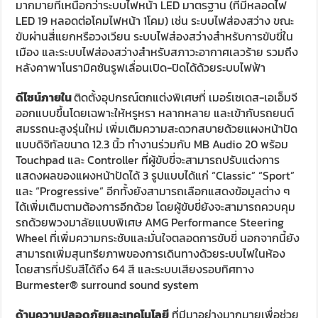
มากมายที่เหนือกว่าระบบไฟหน้า LED มาตรฐาน (ที่มีหลอดไฟ
LED 19 หลอดต่อโคมไฟหน้า 1โคม) เช่น ระบบไฟส่องสว่าง ขณะ
ขับผ่านสี่แยกหรือวงเวียน ระบบไฟส่องสว่างสำหรับการขับขี่ใน
เมือง และระบบไฟส่องสว่างสำหรับสภาวะอากาศเลวร้าย รวมถึง
หลังคาพาโนรามิคซันรูฟเลื่อนเปิด-ปิดได้ด้วยระบบไฟฟ้า
ดีไซน์ภายใน
ติดตั้งอุปกรณ์ตกแต่งพิเศษที่ เมอร์เซเดส-เอเอ็มจี
ออกแบบขึ้นโดยเฉพาะให้หรูหรา หลากหลาย และเข้ากับรถยนต์
สมรรถนะสูงรุ่นใหม่ เพิ่มเติมความสะดวกสบายด้วยแผงหน้าปัด
แบบดิจิทัลขนาด 12.3 นิ้ว ทำงานร่วมกับ MB Audio 20 พร้อม
Touchpad และ Controller ที่ผู้ขับขี่จะสามารถปรับแต่งการ
แสดงผลของแผงหน้าปัดได้ 3 รูปแบบได้แก่ “Classic” “Sport”
และ “Progressive” อีกทั้งยังสามารถเลือกแสดงข้อมูลต่าง ๆ
ได้เพิ่มเติมตามต้องการอีกด้วย โดยผู้ขับขี่ยังจะสามารถควบคุม
รถด้วยพวงมาลัยแบบพิเศษ AMG Performance Steering
Wheel ที่เพิ่มความกระชับและมั่นใจตลอดการขับขี่ นอกจากนี้ยัง
สามารถเพิ่มสุนทรียภาพของการเดินทางด้วยระบบไฟในห้อง
โดยสารที่ปรับสีได้ถึง 64 สี และระบบเสียงรอบทิศทาง
Burmester® surround sound system
ด้านความปลอดภัยและเทคโนโลยี
ที่มีมาอย่างมากมายเพื่อช่วย