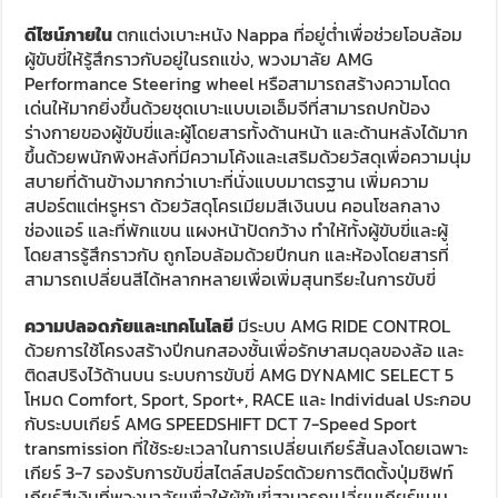
ดีไซน์ภายใน
ตกแต่งเบาะหนัง Nappa ที่อยู่ต่ำเพื่อช่วยโอบล้อม
ผู้ขับขี่ให้รู้สึกราวกับอยู่ในรถแข่ง, พวงมาลัย AMG
Performance Steering wheel หรือสามารถสร้างความโดด
เด่นให้มากยิ่งขึ้นด้วยชุดเบาะแบบเอเอ็มจีที่สามารถปกป้อง
ร่างกายของผู้ขับขี่และผู้โดยสารทั้งด้านหน้า และด้านหลังได้มาก
ขึ้นด้วยพนักพิงหลังที่มีความโค้งและเสริมด้วยวัสดุเพื่อความนุ่ม
สบายที่ด้านข้างมากกว่าเบาะที่นั่งแบบมาตรฐาน เพิ่มความ
สปอร์ตแต่หรูหรา ด้วยวัสดุโครเมียมสีเงินบน คอนโซลกลาง
ช่องแอร์ และที่พักแขน แผงหน้าปัดกว้าง ทำให้ทั้งผู้ขับขี่และผู้
โดยสารรู้สึกราวกับ ถูกโอบล้อมด้วยปีกนก และห้องโดยสารที่
สามารถเปลี่ยนสีได้หลากหลายเพื่อเพิ่มสุนทรียะในการขับขี่
ความปลอดภัยและเทคโนโลยี
มีระบบ AMG RIDE CONTROL
ด้วยการใช้โครงสร้างปีกนกสองชั้นเพื่อรักษาสมดุลของล้อ และ
ติดสปริงไว้ด้านบน ระบบการขับขี่ AMG DYNAMIC SELECT 5
โหมด Comfort, Sport, Sport+, RACE และ Individual ประกอบ
กับระบบเกียร์ AMG SPEEDSHIFT DCT 7-Speed Sport
transmission ที่ใช้ระยะเวลาในการเปลี่ยนเกียร์สั้นลงโดยเฉพาะ
เกียร์ 3-7 รองรับการขับขี่สไตล์สปอร์ตด้วยการติดตั้งปุ่มชิฟท์
เกียร์สีเงินที่พวงมาลัยเพื่อให้ผู้ขับขี่สามารถเปลี่ยนเกียร์แมน