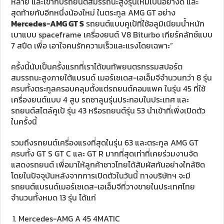
หลาย และเข้ากับรถยนต์สมรรถนะสูงรุ่นใหม่เป็นอย่างดี และ
สุดท้ายกับอีกหนึ่งน้องใหม่ ในตระกูล AMG GT อย่าง
Mercedes-AMG GT S
รถยนต์แบบคูเป้ที่ใช้อลูมิเนียมน้ำหนัก
เบาแบบ spaceframe เครื่องยนต์ V8 Biturbo เกียร์คลัทช์แบบ
7 สปีด เพื่อ เอาใจคนรักความเร็วและแรงโดยเฉพาะ”
ครั้งนี้นับเป็นครั้งแรกที่เราได้ขนทัพยนตรกรรมสปอร์ต
สมรรถนะสูงภายใต้แบรนด์ เมอร์เซเดส-เอเอ็มจีจำนวนกว่า 8 รุ่น
ครบทั้งตระกูลครอบคลุมตั้งแต่รถยนต์คอมแพค ในรุ่น 45 ที่ใช้
เครื่องยนต์แบบ 4 สูบ รถซาลูนรุ่นประกอบในประเทศ และ
รถยนต์สไตล์คูเป้ รุ่น 43 หรือรถยนต์รุ่น 53 นำเข้าที่เพิ่งเปิดตัว
ในครั้งนี้
รวมถึงรถยนต์เครื่องแรงที่สุดในรุ่น 63 และตระกูล AMG GT
ครบทั้ง GT S GT C และ GT R มากที่สุดเท่าที่เคยร่วมงานจัด
แสดงรถยนต์ เพื่อมาให้ลูกค้าชาวไทยได้สัมผัสกันอย่างใกล้ชิด
โดยในปัจจุบันหลังจากการเปิดตัวในวันนี้ ทางบริษัทฯ จะมี
รถยนต์แบรนด์เมอร์เซเดส-เอเอ็มจีที่วางขายในประเทศไทย
จำนวนทั้งหมด 13 รุ่น ได้แก่
Mercedes-AMG A 45 4MATIC