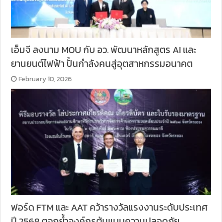
เอ็มจี ลงนาม MOU กับ อว. พัฒนาหลักสูตร AI และ
ยานยนต์ไฟฟ้า ปั้นกำลังคนสู่อุตสาหกรรมอนาคต
February 10, 2026
ฟอร์ด FTM และ AAT คว้ารางวัลแรงงานระดับประเทศ
ปี 2568 ตอกย้ำองค์กรต้นแบบความปลอดภัย