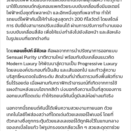
มาใช้ในรถยนต์กลุ่มคอมแพคด้วยระบบขับเคลื่อนซึ่งมีมอเตอร์
ไฟฟ้าหนึ่งชุดที่เพลาหน้า และอีกหนึ่งชุดที่เพลาท้าย ทำให้
รถยนต์ไฟฟ้าคันนี้ให้กำลังสูงสุดกว่า 200 กิโลวัตต์ โดยสไตล์
การ ขับขี่ยังสามารถปรับเปลี่ยนได้ ผ่านการปรับการทำงานของ
ระบบขับเคลื่อนสี่ล้อ เพื่อให้แบ่งกำลังไปยังล้อหน้า และล้อหลัง
ในรูปแบบที่แตกต่างกัน
โดย
คอนเซ็ปท์ อีคิวเอ
คือผลจากการนำปรัชญาการออกแบบ
Sensual Purity มาตีความใหม่ พร้อมกับขับเคลื่อนแนวคิด
Modern Luxury ให้พัฒนาสู่ความเป็น Progressive Luxury
โดยลบองค์ประกอบที่เป็นสัน และเส้นออกไป และก้าวสู่ความ
บริสุทธิ์หมดจดในอีกระดับ สัดส่วนที่น่าตื่นตารวมถึงพื้นผิวที่ราบ
รื่นไร้รอยต่อ เมื่อผสานกับกราฟิกเร้าอารมณ์ที่เกิดจากการใช้
แผงด้านหลังแบบไฮเทคสีดำ บ่งบอกถึงความเป็นที่สุดของการ
ออกแบบที่โดดเด่น ทำให้รถยนต์คันนี้ดูมีเสน่ห์อย่างแท้จริง
นอกจากนี้รถยนต์คันนี้ได้เพิ่มความสวยงามภายนอก ด้วย
เทคโนโลยีไฟส่องสว่างที่โดดเด่นด้วยเลเซอร์ไฟเบอร์ โดยที่
ตัวกลางซึ่งถูกกระตุ้นด้วยแสงเลเซอร์ได้ถูกฝังไว้ในแกนกลาง
ของเคเบิ้ลใยแก้ว ไฟรูปทรงขดเกลียวเล็ก ๆ สวยสะดุดตาช่วย