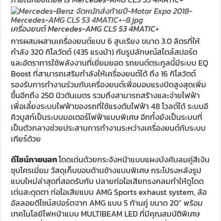
เครื่องยนต์ Mercedes-AMG CLS 53 4MATIC+
การผสมผสานเครื่องยนต์แบบ 6 สูบเรียง ขนาด 3.0 ลิตรที่ให้
กำลัง 320 กิโลวัตต์ (435 แรงม้า) กับรูปลักษณ์สไตล์สปอร์ต
และอัตราการใช้พลังงานที่เยี่ยมยอด รถยนต์ตระกูลนี้มีระบบ EQ
Boost ที่สามารถเสริมกำลังให้เครื่องยนต์ได้ ถึง 16 กิโลวัตต์
รองรับการทำงานร่วมกับเครื่องยนต์เพื่อมอบแรงบิดสูงสุดเพิ่ม
ขึ้นอีกถึง 250 นิวตันเมตร รวมถึงสามารถสร้างและจ่ายไฟฟ้า
เพื่อเลี้ยงระบบไฟฟ้าของรถที่ใช้แรงดันไฟฟ้า 48 โวลต์ได้ ระบบอี
คิวบูสท์เป็นระบบมอเตอร์ไฟฟ้าแบบพิเศษ อีกทั้งยังเป็นระบบที่
เป็นตัวกลางช่วยประสานการทำงานระหว่างเครื่องยนต์กับระบบ
เกียร์ด้วย
ดีไซน์ภายนอก
โดดเด่นด้วยกระจังหน้าแบบแผงบังคับลมคู่สีเงิน
ชุบโครเมี่ยม วัสดุเก็บขอบด้านข้างแบบพิเศษ กระโปรงหลังรูป
แบบใหม่ล่าสุดที่สอดรับกับ ปลายท่อไอเสียทรงกลมทำให้ดูโดด
เด่นสะดุดตา ท่อไอเสียแบบ AMG Sports exhaust system, ล้อ
อัลลอยดีไซน์สปอร์ตจาก AMG แบบ 5 ก้านคู่ ขนาด 20” พร้อม
เทคโนโลยีไฟหน้าแบบ MULTIBEAM LED ที่มีคุณสมบัติพิเศษ