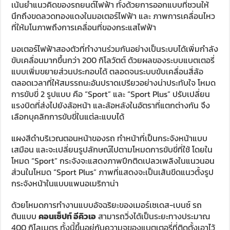
เน้นย้ำแนวคิดของรถยนต์ไฟฟ้า ทั้งด้วยการออกแบบที่ชวนให้
นึกถึงขดลวดทองแดงในมอเตอร์ไฟฟ้า และ ภาพการเคลื่อนไหว
ที่ให้มโนภาพถึงการเคลื่อนที่ของกระแสไฟฟ้า
มอเตอร์ไฟฟ้าสองตัวที่ทำงานร่วมกันอย่างเป็นระบบได้เพิ่มกำลัง
ขับเคลื่อนมากขึ้นกว่า 200 กิโลวัตต์ ด้วยผลของระบบแบตเตอรี่
แบบเพิ่มขยายส่วนประกอบได้ ตลอดจนระบบขับเคลื่อนสี่ล้อ
ตลอดเวลาที่ให้สมรรถนะอันปราดเปรียวอย่างน่าประทับใจ โหมด
การขับขี่ 2 รูปแบบ คือ “Sport” และ “Sport Plus” ปรับเปลี่ยน
แรงบิดที่ส่งไปยังล้อหน้า และล้อหลังในอัตราที่แตกต่างกัน จึง
เลือกบุคลิกการขับขี่ในแต่ละแบบได้
แผงสีดำบริเวณตอนหน้าของรถ ทำหน้าที่เป็นกระจังหน้าแบบ
เสมือน และจะเปลี่ยนรูปลักษณ์ไปตามโหมดการขับขี่ที่ใช้ โดยใน
โหมด “Sport” กระจังจะแสดงภาพปีกติดเปลวเพลิงในแนวนอน
ส่วนในโหมด “Sport Plus” ภาพที่แสดงจะเป็นเส้นขีดแนวตั้งรูป
กระจังหน้าในแบบแพนอเมริกาน่า
ด้วยโหมดการทำงานแบบอัจฉริยะของเมอร์เซเดส-เบนซ์ รถ
ต้นแบบ
คอนเซ็ปท์ อีคิวเอ
สามารถวิ่งได้เป็นระยะทางประมาณ
400 กิโลเมตร ทั้งนี้ขึ้นอยู่กับความจุของแบตเตอรี่ที่ติดตั้งเอาไว้