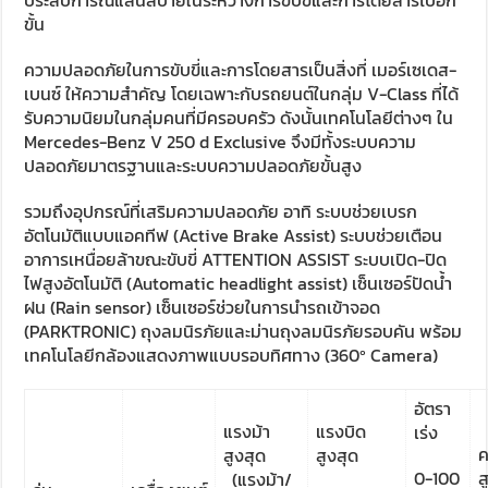
ขั้น
ความปลอดภัยในการขับขี่และการโดยสารเป็นสิ่งที่ เมอร์เซเดส-
เบนซ์ ให้ความสำคัญ โดยเฉพาะกับรถยนต์ในกลุ่ม V-Class ที่ได้
รับความนิยมในกลุ่มคนที่มีครอบครัว ดังนั้นเทคโนโลยีต่างๆ ใน
Mercedes-Benz V 250 d Exclusive จึงมีทั้งระบบความ
ปลอดภัยมาตรฐานและระบบความปลอดภัยขั้นสูง
รวมถึงอุปกรณ์ที่เสริมความปลอดภัย อาทิ ระบบช่วยเบรก
อัตโนมัติแบบแอคทีฟ (Active Brake Assist) ระบบช่วยเตือน
อาการเหนื่อยล้าขณะขับขี่ ATTENTION ASSIST ระบบเปิด-ปิด
ไฟสูงอัตโนมัติ (Automatic headlight assist) เซ็นเซอร์ปัดน้ำ
ฝน (Rain sensor) เซ็นเซอร์ช่วยในการนำรถเข้าจอด
(PARKTRONIC) ถุงลมนิรภัยและม่านถุงลมนิรภัยรอบคัน พร้อม
เทคโนโลยีกล้องแสดงภาพแบบรอบทิศทาง (360º Camera)
อัตรา
แรงม้า
แรงบิด
เร่ง
ค
สูงสุด
สูงสุด
0-100
ส
(แรงม้า/