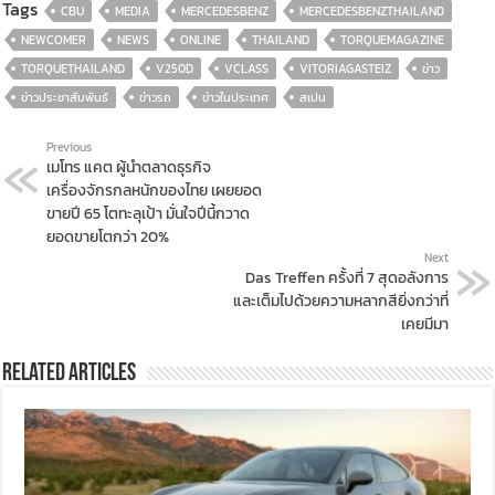
Tags
CBU
MEDIA
MERCEDESBENZ
MERCEDESBENZTHAILAND
NEWCOMER
NEWS
ONLINE
THAILAND
TORQUEMAGAZINE
TORQUETHAILAND
V250D
VCLASS
VITORIAGASTEIZ
ข่าว
ข่าวประชาสัมพันธ์
ข่าวรถ
ข่าวในประเทศ
สเปน
Previous
เมโทร แคต ผู้นำตลาดธุรกิจ
เครื่องจักรกลหนักของไทย เผยยอด
ขายปี 65 โตทะลุเป้า มั่นใจปีนี้กวาด
ยอดขายโตกว่า 20%
Next
Das Treffen ครั้งที่ 7 สุดอลังการ
และเต็มไปด้วยความหลากสียิ่งกว่าที่
เคยมีมา
Related Articles