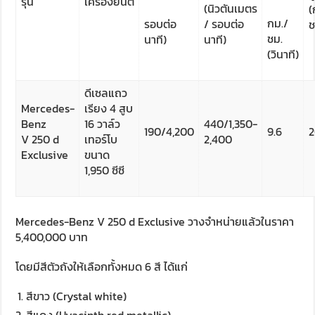
รุ่น
เครื่องยนต์
(นิวตันเมตร
(
กม./
รอบต่อ
/ รอบต่อ
ช
ชม.
นาที)
นาที)
(วินาที)
ดีเซลแถว
Mercedes-
เรียง 4 สูบ
Benz
16 วาล์ว
440/1,350-
190/4,200
9.6
2
V 250 d
เทอร์โบ
2,400
Exclusive
ขนาด
1,950 ซีซี
Mercedes-Benz V 250 d Exclusive วางจำหน่ายแล้วในราคา
5,400,000 บาท
โดยมีสีตัวถังให้เลือกทั้งหมด 6 สี ได้แก่
สีขาว (Crystal white)
สีแดง (Hyacinth red metallic)