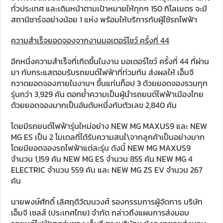
ทั่วประเทศ และเดินหน้าตามเป้าหมายให้ทุกๆ 150 กิโลเมตร จะมี
สถานีชาร์จอย่างน้อย 1 แห่ง พร้อมให้บริการกับผู้ใช้รถไฟฟ้า
ความสำเร็จยอดจองจากงานมอเตอร์โชว์ ครั้งที่
44
อีกหนึ่งความสำเร็จที่เกิดขึ้นในงาน มอเตอร์โชว์ ครั้งที่ 44 ที่ผ่าน
มา กับกระแสตอบรับรถยนต์ไฟฟ้าที่ท่วมท้น ส่งผลให้ เอ็มจี
กวาดยอดจองภายในงานฯ ขึ้นแท่นท็อป 3 ด้วยยอดจองรวมทุก
รุ่นกว่า 3,929 คัน ตอกย้ำความเป็นผู้นำรถยนต์ไฟฟ้าเมืองไทย
ด้วยยอดจองมากเป็นอันดับหนึ่งกับตัวเลข 2,840 คัน
โดยมีรถยนต์ไฟฟ้ารุ่นใหม่อย่าง NEW MG MAXUS9 และ NEW
MG ES เป็น 2 โมเดลที่ได้รับความสนใ\จากลูกค้าเป็นอย่างมาก
โดยมียอดจองรถไฟฟ้าแต่ละรุ่น ดังนี้ NEW MG MAXUS9
จำนวน 1,159 คัน NEW MG ES จำนวน 855 คัน NEW MG 4
ELECTRIC จำนวน 559 คัน และ NEW MG ZS EV จำนวน 267
คัน
นายพงษ์ศักดิ์ เลิศฤดีวัฒนวงศ์ รองกรรมการผู้จัดการ บริษัท
เอ็มจี เซลส์ (ประเทศไทย) จำกัด กล่าวถึงแผนการส่งมอบ