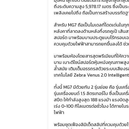
มุ่งหน้าสู่ทิเบต
ดินแดนที่ราบสูงที่สูงที่
ถึงระดับความสูง 5,978.17 เมตร ซึ่งเป็นระดั
เพลิงเคยไปถึง ถือเป็นการสร้างบรรทัด
สำหรับ MG7 ถือเป็นโมเดลที่โดดเด่นในทุกด
หลังคาที่ลาดลงด้านหลังกึ่งรถคูเป้ เส้
สปอร์ต มาพร้อมบานประตูแบบไร้กรอบเฉ
ควบคุมด้วยไฟฟ้าสามารถยกขึ้นลงได้ ช่วยเส
มาพร้อมห้องโดยสารสุดพรีเมียมที่ให้ความ
บาน เบาะดีไซน์สปอร์ตหุ้มหนังคุณภาพส
ล้ำสมัย เติมเต็มอรรถรสด้วยระบบเสี
เทคโนโลยี Zebra Venus 2.0 Intelligen
ทั้งนี้ MG7 มีด้วยกัน 2 รุ่นย่อย คือ
รุ่นเคร
รุ่นเครื่องยนต์ 1.5 ลิตรเทอร์โบ ซึ่งเป็น
สปีด
ให้กำลังสูงสุด 188 แรงม้า แรงบิดสู
เร่ง 0-100 กิโลเมตรต่อชั่วโมง ได้ภายใน
ไฟฟ้า
พร้อมชุดเฟืองลิมิเต็ดสลิปที่ควมคุมด้ว