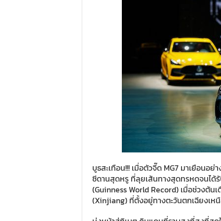
บูธสะเทือน!!! เมื่อตัวจี๊ด MG7 มาเยือน
ซีดานสุดหรู ที่ลุยเส้นทางสุดทรหดจนได้ร
(Guinness World Record) เมื่อช่วงต้น
(Xinjiang) ที่ตั้งอยู่ทางตะวันตกเฉียง