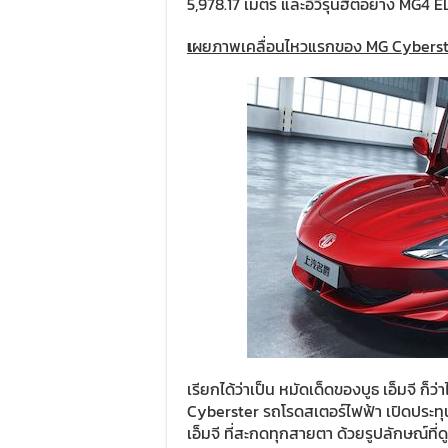
5,978.17 เมตร และอีวีรุ่นฮิตอย่าง MG4
เ
ผยภาพเคลื่อนไหวแรกของ
MG Cybers
เรียกได้ว่าเป็น หมัดเด็ดของบูธ เอ็มจี ก
Cyberster รถโรดสเตอร์ไฟฟ้า เปิดประทุน 
เอ็มจี ที่สะกดทุกสายตา ด้วยรูปลักษณ์ที่