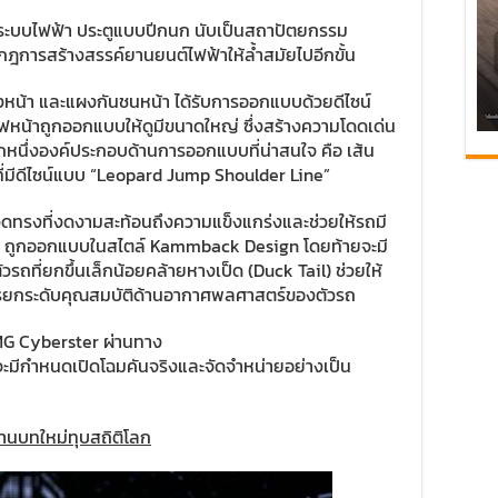
ระบบไฟฟ้า ประตูแบบปีกนก นับเป็นสถาปัตยกรรม
กฎการสร้างสรรค์ยานยนต์ไฟฟ้าให้ล้ำสมัยไปอีกขั้น
จังหน้า และแผงกันชนหน้า ได้รับการออกแบบด้วยดีไซน์
ฟหน้าถูกออกแบบให้ดูมีขนาดใหญ่ ซึ่งสร้างความโดดเด่น
อีกหนึ่งองค์ประกอบด้านการออกแบบที่น่าสนใจ คือ เส้น
่มีดีไซน์แบบ “Leopard Jump Shoulder Line”
ทรวดทรงที่งดงามสะท้อนถึงความแข็งแกร่งและช่วยให้รถมี
er ถูกออกแบบในสไตล์ Kammback Design โดยท้ายจะมี
วรถที่ยกขึ้นเล็กน้อยคล้ายหางเป็ด (Duck Tail) ช่วยให้
ารยกระดับคุณสมบัติด้านอากาศพลศาสตร์ของตัวรถ
 MG Cyberster ผ่านทาง
่จะมีกำหนดเปิดโฉมคันจริงและจัดจำหน่ายอย่างเป็น
นานบทใหม่ทุบสถิติโลก