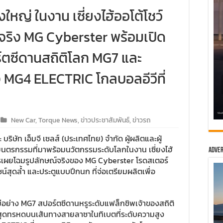
่งใหญ่ ในงาน เซี่ยงไฮ้ออโต้โชว์
จริง MG Cyberster พร้อมเปิด
ตซีดานสถิติโลก MG7 และ
MG4 ELECTRIC โกลบอลอีวีที่
New Car
,
Torque News
,
ข่าวประชาสัมพันธ์
,
ข่าวรถ
 บริษัท เอ็มจี เซลส์ (ประเทศไทย) จำกัด ผู้ผลิตและผู้
นตรกรรมที่มาพร้อมนวัตกรรมระดับโลกในงาน เซี่ยงไฮ้
Adver
ต่การเผยโฉมรูปลักษณ์จริงของ MG Cyberster โรดสเตอร์
ีไซน์สุดล้ำ และประตูแบบปีกนก ที่จ่อเตรียมผลิตเพื่อ
อย่าง MG7 สปอร์ตซีดานหรูระดับแฟล็กชิพเจ้าของสถิติ
สุดทรหดบนเส้นทางสายลาซาในทิเบตที่ระดับความสูง