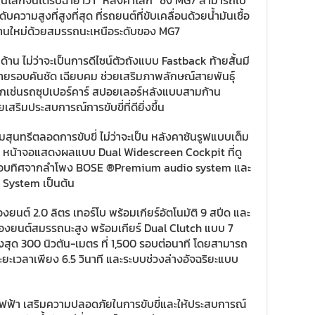
สุดในโลกจนได้รับฉายาว่า “หลังคาโลก” ซึ่ง MG7 สามารถไป
บความสูงที่สูงที่สุด ที่รถยนต์ที่ขับเคลื่อนด้วยน้ำมันเชื้อ
ฐานใหม่ด้วยสมรรถนะเหนือระดับของ MG7
้าน ไม่ว่าจะเป็นการดีไซน์ตัวถังแบบ Fastback ท้ายสั้นมี
นสายรอบคันชัด เฉียบคม ช่วยเสริมภาพลักษณ์สายพันธุ์
กเช่นรถซุปเปอร์คาร์ สปอยเลอร์หลังแบบสามก้าน
ริมประสบการณ์การขับขี่ที่ดียิ่งขึ้น
สุนทรีตลอดการขับขี่ ไม่ว่าจะเป็น หลังคาซันรูฟแบบเต็ม
ูง หน้าจอแสดงผลแบบ Dual Widescreen Cockpit ที่ดู
ยงรอบทิศจากลำโพง BOSE ®Premium audio system และ
t System เป็นต้น
ื่องยนต์ 2.0 ลิตร เทอร์โบ พร้อมเกียร์อัตโนมัติ 9 สปีด และ
เครื่องยนต์สมรรถนะสูง พร้อมเกียร์ Dual Clutch แบบ 7
งสุด 300 นิวตัน-เมตร ที่ 1,500 รอบต่อนาที
โดยสามารถ
ระยะเวลาเพียง 6.5 วินาที และระบบช่วงล่างอัจฉริยะแบบ
ยไฟฟ้า เสริมความปลอดภัยในการขับขี่และให้ประสบการณ์