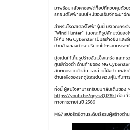
มาพร้อมหลังคาซอฟต์ท็อปที่ควบคุมด้วย
รถยนต์ไฟฟ้าแบบใหม่ของเอ็มจีที่จะมาฉีก
สำหรับโรดสเตอร์ไฟฟ้ารุ่นนี้ บริเวณกระ
“Wind Hunter” ในขณะที่รูปลักษณ์ของไ
ให้กับ MG Cyberster เป็นอย่างยิ่ง และ
ด้านข้างของตัวรถบริเวณใต้กรอบกระจกที
มุ่งเน้นให้เห็นรูปร่างอันแข็งแกร่ง และ
ศูนย์ถ่วงต่ำ ด้านท้ายของ MG Cyberst
ลักษณะลาดตัดสั้น และส่วนโค้งด้านหลังตั
ด้านหลังของรถดูโดดเด่น ควบคู่ไปกับก
ทั้งนี้ ผู้สนใจสามารถรับชมคลิปเต็มของ
https://youtu.be/qqvsvQJZ6kI
ก่อนที
ทางการภายในปี 2566
MG7
สปอร์ตซีดานระดับเรือธงผู้สร้างตำ