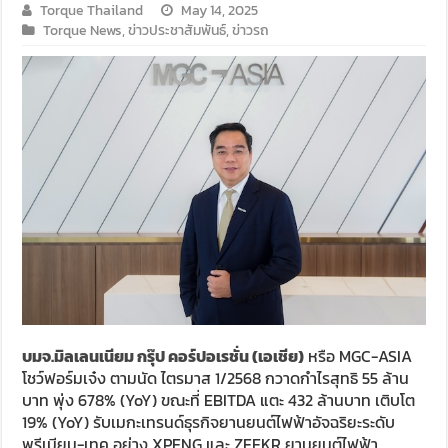
Torque Thailand
May 14, 2025
Torque News
,
ข่าวประชาสัมพันธ์
,
ข่าวรถ
บมจ.มิลเลนเนียม กรุ๊ป คอร์ปอเรชั่น (เอเชีย)
หรือ MGC-ASIA
โชว์ฟอร์มเจ๋ง ตามนัด ไตรมาส 1/2568 กวาดกำไรสุทธิ 55 ล้าน
บาท พุ่ง 678% (YoY) ขณะที่ EBITDA แตะ 432 ล้านบาท เติบโต
19% (YoY) รับเมกะเทรนด์ธุรกิจยานยนต์ไฟฟ้าอัจฉริยะระดับ
พรีเมียม-เทค อย่าง XPENG และ ZEEKR ยานยนต์ไฟฟ้า