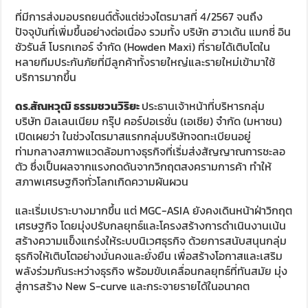
ที่มีการส่งมอบรถยนต์ตั้งแต่ช่วงไตรมาสที่ 4/2567 จนถึง
ปัจจุบันที่เพิ่มขึ้นอย่างต่อเนื่อง รวมทั้ง บริษัท ฮาวเด้น แมกซี่ อิน
ชัวรันส์ โบรกเกอร์ จำกัด (Howden Maxi) ที่รายได้เติบโตใน
หลายทีมประกันภัยที่มีลูกค้าทั้งรายใหญ่และรายใหม่เข้ามาใช้
บริการมากขึ้น
ดร.สัณหวุฒิ ธรรมชวนวิริยะ
ประธานเจ้าหน้าที่บริหารกลุ่ม
บริษัท มิลเลนเนียม กรุ๊ป คอร์ปอเรชั่น (เอเชีย) จำกัด (มหาชน)
เปิดเผยว่า ในช่วงไตรมาสแรกกลุ่มบริษัทจดทะเบียนอยู่
ท่ามกลางสภาพแวดล้อมทางธุรกิจที่เริ่มส่งสัญญาณการชะลอ
ตัว ซึ่งเป็นผลจากแรงกดดันจากวิกฤตสงครามการค้า ทำให้
สภาพเศรษฐกิจทั่วโลกเกิดความผันผวน
และเริ่มเปราะบางมากขึ้น แต่ MGC-ASIA ยังคงเดินหน้าฝ่าวิกฤต
เศรษฐกิจ โดยมุ่งปรับกลยุทธ์และโครงสร้างการดำเนินงานเน้น
สร้างความแข็งแกร่งให้ระบบนิเวศธุรกิจ ด้วยการสนับสนุนกลุ่ม
ธุรกิจให้เติบโตอย่างมั่นคงและยั่งยืน เพื่อสร้างโอกาสและเสริม
พลังร่วมกันระหว่างธุรกิจ พร้อมขับเคลื่อนกลยุทธ์ที่ทันสมัย มุ่ง
สู่การสร้าง New S-curve และกระจายรายได้ในอนาคต