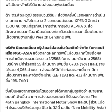
พรีเมียม-ลักชัวรี่ดีมานด์ส่งมอบพุ่งต่อเนื่อง
ด้า ‘ดร.สัณหวุฒิ ธรรมชวนวิริยะ’ ส่งซิกครึ่งปีแรกผลการดำเนิน
งานทะยาน หลังไตรมาส 2 จ่อทยอยส่งมอบ XPENG อีกกว่า
1,500 คัน ขณะที่ธุรกิจบริการด้านการเงิน ALPHA X ส่ง
สัญญาณบวกรับอานิสงค์แบงก์ชาติลดอัตราดอกเบี้ยนโยบาย
เล็งขยายฐานกลุ่ม Wealth Lending เพิ่ม
บริษัท มิลเลนเนียม กรุ๊ป คอร์ปอเรชั่น (เอเชีย) จำกัด (มหาชน)
หรือ
MGC-ASIA
แจ้งตลาดหลักทรัพย์แห่งประเทศไทยถึงผล
การดำเนินงานงวดไตรมาส 1/2568 (มกราคม-มีนาคม 2568)
บริษัทฯ มีกำไรสุทธิ 55 ล้านบาท เพิ่มขึ้น 678% (YoY) และมีราย
ได้รวม 4,065 ล้านบาท ส่งผลให้มีกำไรก่อนดอกเบี้ย ภาษีค่า
เสื่อมราคา และค่าตัดจำหน่าย (EBITDA) แตะ 432 ล้านบาท เพิ่ม
ขึ้น 19% (YoY)
ซึ่งเป็นผลจากการเติบโตของรายได้จากกลุ่มธุรกิจจำหน่ายยาน
ยนต์ที่เพิ่มขึ้น จากการส่งมอบรถยนต์ ที่รับจองในงาน The
46th Bangkok International Motor Show และรับรู้ส่วนแบ่ง
กำไรของบริษัทร่วมทุน นีโอ โมบิลิตี้ เอเชีย (Neo Mobility Asia)