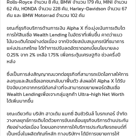
Rolls-Royce จำนวน 8 คัน, BMW จำนวน 179 คัน, MINI จำนวน
62 คัน, HONDA จำนวน 228 คัน, Harley-Davidson จำนวน 67
คัน และ BMW Motorrad จำนวน 102 คัน
ขณะที่ธุรกิจบริการด้านการเงิน Alpha X ที่จะมุ่งเน้นการเติบโต
การให้สินเชื่อ Wealth Lending ในอัตราที่เพิ่มขึ้น คาดว่าแนว
โน้มจะเติบโตอย่างต่อเนื่อง จากปัจจัยสนับสนุนกรณีที่ธนาคาร
แห่งประเทศไทย ได้ทำการปรับลดอัตราดอกเบี้ยนโยบายลง
0.25% จาก 2% เหลือ 1.75% เพื่อกระตุ้นเศรษฐกิจ ช่วงครึ่งปี
หลัง
ซึ่งเป็นการส่งสัญญาณบวกต่อธุรกิจที่สามารถเปิดโอกาสให้การ
ลงทุนและสินเชื่อเอกชนกลับมาฟื้นตัว ส่งผลให้ Alpha X ได้รับ
ปัจจัยบวกจากกรณีดังกล่าวที่จะสามารถขยายพอร์ตสินเชื่อ
Wealth Lendingเพื่อเจาะกลุ่มลูกค้า Ultra-high Net Worth
ได้เพิ่มมากขึ้น
ขณะเดียวกัน บริษัท ฮาวเด้น แมกซี่ อินชัวรันส์ โบรกเกอร์ จำกัด
วางกลยุทธ์การเติบโตด้วยการขับเคลื่อนธุรกิจบริการด้านประกัน
ภัยอย่างต่อเนื่อง โดยนอกจากการให้บริการประกันภัยรถยนต์ที่
เป็นหนึ่งในผลิตภัณฑ์หลัก ทางบริษัทฯ ได้มีการขยายการให้