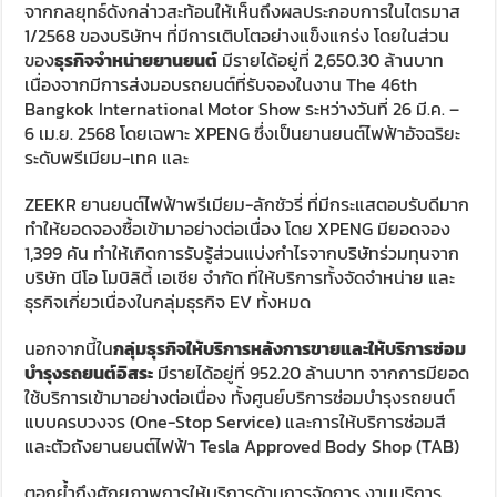
จากกลยุทธ์ดังกล่าวสะท้อนให้เห็นถึงผลประกอบการในไตรมาส
1/2568 ของบริษัทฯ ที่มีการเติบโตอย่างแข็งแกร่ง โดยในส่วน
ของ
ธุรกิจจำหน่ายยานยนต์
มีรายได้อยู่ที่ 2,650.30 ล้านบาท
เนื่องจากมีการส่งมอบรถยนต์ที่รับจองในงาน The 46th
Bangkok International Motor Show ระหว่างวันที่ 26 มี.ค. –
6 เม.ย. 2568 โดยเฉพาะ XPENG ซึ่งเป็นยานยนต์ไฟฟ้าอัจฉริยะ
ระดับพรีเมียม-เทค และ
ZEEKR ยานยนต์ไฟฟ้าพรีเมียม-ลักชัวรี่ ที่มีกระแสตอบรับดีมาก
ทำให้ยอดจองซื้อเข้ามาอย่างต่อเนื่อง โดย XPENG มียอดจอง
1,399 คัน ทำให้เกิดการรับรู้ส่วนแบ่งกำไรจากบริษัทร่วมทุนจาก
บริษัท นีโอ โมบิลิตี้ เอเชีย จำกัด ที่ให้บริการทั้งจัดจำหน่าย และ
ธุรกิจเกี่ยวเนื่องในกลุ่มธุรกิจ EV ทั้งหมด
นอกจากนี้ใน
กลุ่มธุรกิจให้บริการหลังการขายและให้บริการซ่อม
บำรุงรถยนต์อิสระ
มีรายได้อยู่ที่ 952.20 ล้านบาท จากการมียอด
ใช้บริการเข้ามาอย่างต่อเนื่อง ทั้งศูนย์บริการซ่อมบำรุงรถยนต์
แบบครบวงจร (One-Stop Service) และการให้บริการซ่อมสี
และตัวถังยานยนต์ไฟฟ้า Tesla Approved Body Shop (TAB)
ตอกย้ำถึงศักยภาพการให้บริการด้านการจัดการ งานบริการ