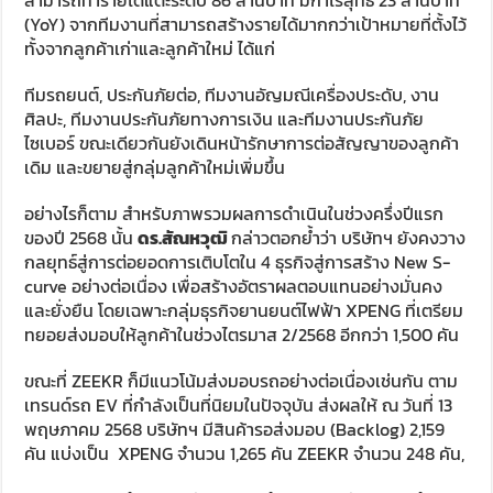
สามารถทำรายได้แตะระดับ 86 ล้านบาท มีกำไรสุทธิ 23 ล้านบาท
(YoY) จากทีมงานที่สามารถสร้างรายได้มากกว่าเป้าหมายที่ตั้งไว้
ทั้งจากลูกค้าเก่าและลูกค้าใหม่ ได้แก่
ทีมรถยนต์, ประกันภัยต่อ, ทีมงานอัญมณีเครื่องประดับ, งาน
ศิลปะ, ทีมงานประกันภัยทางการเงิน และทีมงานประกันภัย
ไซเบอร์ ขณะเดียวกันยังเดินหน้ารักษาการต่อสัญญาของลูกค้า
เดิม และขยายสู่กลุ่มลูกค้าใหม่เพิ่มขึ้น
อย่างไรก็ตาม สำหรับภาพรวมผลการดำเนินในช่วงครึ่งปีแรก
ของปี 2568 นั้น
ดร.สัณหวุฒิ
กล่าวตอกย้ำว่า บริษัทฯ ยังคงวาง
กลยุทธ์สู่การต่อยอดการเติบโตใน 4 ธุรกิจสู่การสร้าง New S-
curve อย่างต่อเนื่อง เพื่อสร้างอัตราผลตอบแทนอย่างมั่นคง
และยั่งยืน โดยเฉพาะกลุ่มธุรกิจยานยนต์ไฟฟ้า XPENG ที่เตรียม
ทยอยส่งมอบให้ลูกค้าในช่วงไตรมาส 2/2568 อีกกว่า 1,500 คัน
ขณะที่ ZEEKR ก็มีแนวโน้มส่งมอบรถอย่างต่อเนื่องเช่นกัน ตาม
เทรนด์รถ EV ที่กำลังเป็นที่นิยมในปัจจุบัน ส่งผลให้ ณ วันที่ 13
พฤษภาคม 2568 บริษัทฯ มีสินค้ารอส่งมอบ (Backlog) 2,159
คัน แบ่งเป็น XPENG จำนวน 1,265 คัน ZEEKR จำนวน 248 คัน,