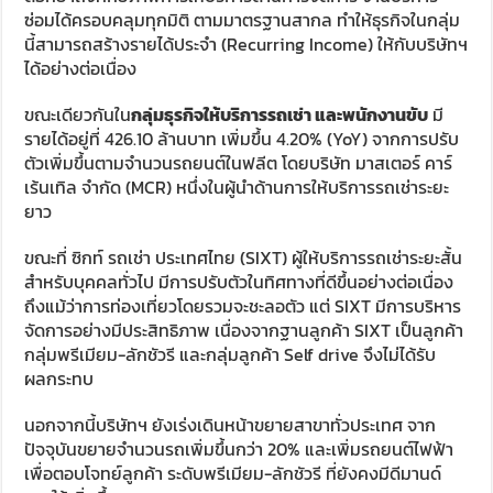
ซ่อมได้ครอบคลุมทุกมิติ ตามมาตรฐานสากล ทำให้ธุรกิจในกลุ่ม
นี้สามารถสร้างรายได้ประจำ (Recurring Income) ให้กับบริษัทฯ
ได้อย่างต่อเนื่อง
ขณะเดียวกันใน
กลุ่มธุรกิจให้บริการรถเช่า และพนักงานขับ
มี
รายได้อยู่ที่ 426.10 ล้านบาท เพิ่มขึ้น 4.20% (YoY) จากการปรับ
ตัวเพิ่มขึ้นตามจำนวนรถยนต์ในฟลีต โดยบริษัท มาสเตอร์ คาร์
เร้นเทิล จำกัด (MCR) หนึ่งในผู้นำด้านการให้บริการรถเช่าระยะ
ยาว
ขณะที่ ซิกท์ รถเช่า ประเทศไทย (SIXT) ผู้ให้บริการรถเช่าระยะสั้น
สำหรับบุคคลทั่วไป มีการปรับตัวในทิศทางที่ดีขึ้นอย่างต่อเนื่อง
ถึงแม้ว่าการท่องเที่ยวโดยรวมจะชะลอตัว แต่ SIXT มีการบริหาร
จัดการอย่างมีประสิทธิภาพ เนื่องจากฐานลูกค้า SIXT เป็นลูกค้า
กลุ่มพรีเมียม-ลักชัวรี และกลุ่มลูกค้า Self drive จึงไม่ได้รับ
ผลกระทบ
นอกจากนี้บริษัทฯ ยังเร่งเดินหน้าขยายสาขาทั่วประเทศ จาก
ปัจจุบันขยายจำนวนรถเพิ่มขึ้นกว่า 20% และเพิ่มรถยนต์ไฟฟ้า
เพื่อตอบโจทย์ลูกค้า ระดับพรีเมียม-ลักชัวรี ที่ยังคงมีดีมานด์