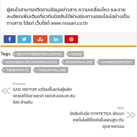
ผู้สนใจสามารถติดตามข้อมูลข่าวสาร ความเคลื่อนไหว และราย
ละเอียดเพิ่มเติมเกี่ยวกับนิสสันได้ผ่านช่องทางออนไลน์อย่างเป็น
ทางการ ได้แก่ เว็บไซต์
www.nissan.co.th
Tags
BESTOFTHEBESTDEALER2025
NISSAN
NISSANDEALERCONFERENCE2026
NISSANTHAILAND
SIAMNISSANMAESOT
THENEXTMOVE
TORQUETHAILAND
Previous
SAIC MOTOR เตรียมขึ้นแท่นผู้ผลิต
รถยนต์จีนรายแรก ยอดส่งมอบสะสม
100 ล้านคัน
Next
มิชลินจับมือ SYNTETICA พัฒนา
เทคโนโลยีรีไซเคิลไนลอนสู่ระดับ
อุตสาหกรรม