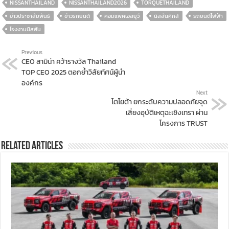
NISSANTHAILAND
NISSANTHAILAND2026
TORQUETHAILAND
ข่าวประชาสัมพันธ์
ข่าวรถยนต์
คอมแพคเอสยูวี
นิสสันคิกส์
รถยนต์ไฟฟ้า
โรงงานนิสสัน
Previous
CEO ลามิน่า คว้ารางวัล Thailand
TOP CEO 2025 ตอกย้ำวิสัยทัศน์ผู้นำ
องค์กร
Next
โตโยต้า ยกระดับความปลอดภัยจุด
เสี่ยงอุบัติเหตุฉะเชิงเทรา ผ่าน
โครงการ TRUST
Related Articles