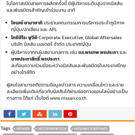
ในโอกาสเปิดสายการผลิตครั้งนี้ มีผู้บริหารระดับสูงจากนิสสัน
และพันธมิตรสำคัญเข้าร่วมงาน อาทิ
โชเฮย์ ยามาซากิ
ประธานคณะกรรมการบริหารประจำภูมิภาค
ญี่ปุ่น/อาเซียน และ AFL
โทชิฮิโระ ฟูจิคิ
Corporate Executive, Global Aftersales
บริษัท นิสสัน มอเตอร์ จำกัด ประเทศญี่ปุ่น
ผู้บริหารจากกลุ่มสยามกลการ เช่น
ดร.พรเทพ พรประภา
และ
นายประกาสิทธิ์ พรประภา
สะท้อนความร่วมมือระหว่างนิสสันและพันธมิตรในประเทศไทย
อย่างใกล้ชิด
ผู้สนใจสามารถติดตามข้อมูลข่าวสาร ความเคลื่อนไหว และราย
ละเอียดเพิ่มเติมเกี่ยวกับนิสสันได้ผ่านช่องทางออนไลน์อย่างเป็น
ทางการ ได้แก่ เว็บไซต์
www.nissan.co.th
Tags
EPOWER
MOTORSHOW2026
NISSANKICKSEPOWER