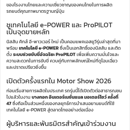
ของโรงงานไทยและความเชี่ยวชาญของคนไทยในการผลิต
รถยนต์คุณภาพมาตรฐานญี่ปุ่น
ชูเทคโนโลยี e-POWER และ ProPILOT
เป็นจุดขายหลัก
นิสสัน คิกส์ อี-พาวเวอร์ ใหม่ เป็นคอมแพคเอสยูวีรุ่นล่าสุดที่มา
พร้อม
เทคโนโลยี e-POWER
ซึ่งเป็นเอกสิทธิ์ของนิสสัน และติด
ตั้ง
ระบบช่วยขับขี่อัจฉริยะ ProPILOT
เพื่อเพิ่มความมั่นใจและ
ความสะดวกในการขับขี่ ควบคู่กับภาพลักษณ์ใหม่ที่ดูโฉบเฉี่ยว
และปราดเปรียวยิ่งขึ้น
เปิดตัวครั้งแรกใน Motor Show 2026
ก่อนเริ่มสายการผลิตในประเทศ รถรุ่นนี้ได้เปิดตัวต่อสาธารณชน
ไปแล้วในงาน
บางกอก อินเตอร์เนชั่นแนล มอเตอร์โชว์ ครั้งที่
47
ซึ่งถือเป็นส่วนหนึ่งของกลยุทธ์การนำเสนอยานยนต์ที่ใช้
เทคโนโลยี e-POWER สู่ตลาดไทยอย่างต่อเนื่อง
ผู้บริหารและพันธมิตรสำคัญเข้าร่วมงาน