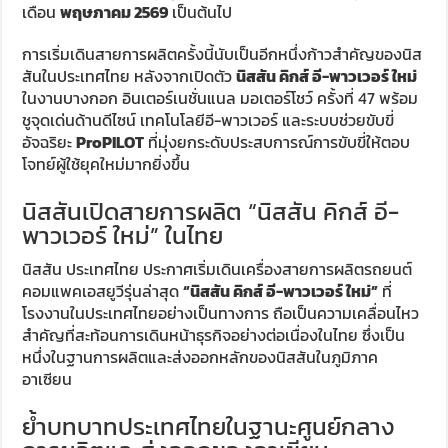
เดือน
พฤษภาคม 2569
เป็นต้นไป
การเริ่มเดินสายการผลิตครั้งนี้นับเป็นอีกหนึ่งก้าวสำคัญของนิส
สันในประเทศไทย หลังจากเปิดตัว
นิสสัน คิกส์ อี-พาวเวอร์ ใหม่
ในงานบางกอก อินเตอร์เนชั่นแนล มอเตอร์โชว์ ครั้งที่ 47 พร้อม
ชูจุดเด่นด้านดีไซน์ เทคโนโลยีอี-พาวเวอร์ และระบบช่วยขับขี่
อัจฉริยะ
ProPILOT
ที่มุ่งยกระดับประสบการณ์การขับขี่ให้ตอบ
โจทย์ผู้ใช้ยุคใหม่มากยิ่งขึ้น
นิสสันเปิดสายการผลิต “นิสสัน คิกส์ อี-
พาวเวอร์ ใหม่” ในไทย
นิสสัน ประเทศไทย ประกาศเริ่มเดินเครื่องสายการผลิตรถยนต์
คอมแพคเอสยูวีรุ่นล่าสุด
“นิสสัน คิกส์ อี-พาวเวอร์ ใหม่”
ที่
โรงงานในประเทศไทยอย่างเป็นทางการ ถือเป็นความเคลื่อนไหว
สำคัญที่สะท้อนการเดินหน้าธุรกิจอย่างต่อเนื่องในไทย ซึ่งเป็น
หนึ่งในฐานการผลิตและส่งออกหลักของนิสสันในภูมิภาค
อาเซียน
ย้ำบทบาทประเทศไทยในฐานะศูนย์กลาง