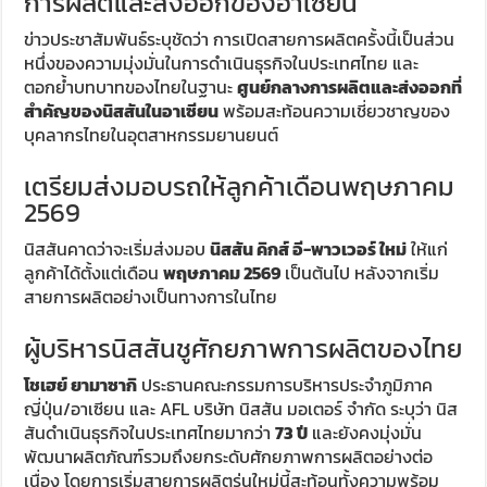
การผลิตและส่งออกของอาเซียน
ข่าวประชาสัมพันธ์ระบุชัดว่า การเปิดสายการผลิตครั้งนี้เป็นส่วน
หนึ่งของความมุ่งมั่นในการดำเนินธุรกิจในประเทศไทย และ
ตอกย้ำบทบาทของไทยในฐานะ
ศูนย์กลางการผลิตและส่งออกที่
สำคัญของนิสสันในอาเซียน
พร้อมสะท้อนความเชี่ยวชาญของ
บุคลากรไทยในอุตสาหกรรมยานยนต์
เตรียมส่งมอบรถให้ลูกค้าเดือนพฤษภาคม
2569
นิสสันคาดว่าจะเริ่มส่งมอบ
นิสสัน คิกส์ อี-พาวเวอร์ ใหม่
ให้แก่
ลูกค้าได้ตั้งแต่เดือน
พฤษภาคม 2569
เป็นต้นไป หลังจากเริ่ม
สายการผลิตอย่างเป็นทางการในไทย
ผู้บริหารนิสสันชูศักยภาพการผลิตของไทย
โชเฮย์ ยามาซากิ
ประธานคณะกรรมการบริหารประจำภูมิภาค
ญี่ปุ่น/อาเซียน และ AFL บริษัท นิสสัน มอเตอร์ จำกัด ระบุว่า นิส
สันดำเนินธุรกิจในประเทศไทยมากว่า
73 ปี
และยังคงมุ่งมั่น
พัฒนาผลิตภัณฑ์รวมถึงยกระดับศักยภาพการผลิตอย่างต่อ
เนื่อง โดยการเริ่มสายการผลิตรุ่นใหม่นี้สะท้อนทั้งความพร้อม