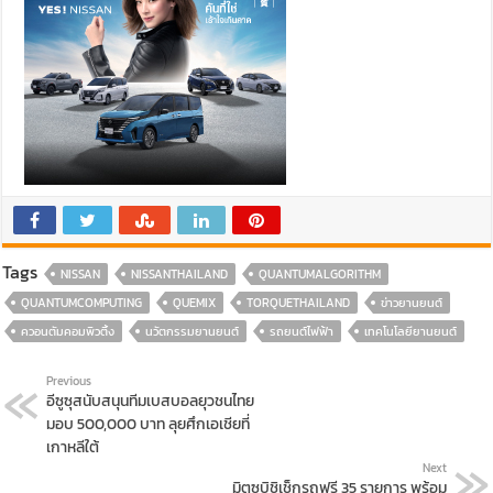
Tags
NISSAN
NISSANTHAILAND
QUANTUMALGORITHM
QUANTUMCOMPUTING
QUEMIX
TORQUETHAILAND
ข่าวยานยนต์
ควอนตัมคอมพิวติ้ง
นวัตกรรมยานยนต์
รถยนต์ไฟฟ้า
เทคโนโลยียานยนต์
Previous
อีซูซุสนับสนุนทีมเบสบอลยุวชนไทย
มอบ 500,000 บาท ลุยศึกเอเชียที่
เกาหลีใต้
Next
มิตซูบิชิเช็กรถฟรี 35 รายการ พร้อม