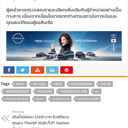
ผู้สนใจควรตรวจสอบรายละเอียดเพิ่มเติมกับผู้จำหน่ายอย่างเป็น
ทางการ เนื่องจากเงื่อนไขอาจแตกต่างตามสถาบันการเงินและ
คุณสมบัติของผู้ขอสินเชื่อ
Tags
MEDIA
MPVญี่ปุ่น
NEWS
NISSANSERENA
ONLINE
SERENAEPOWER
THAILAND
TORQUETHAILAND
ข่าว
ข่าวประชาสัมพันธ์
ข่าวรถ
ข่าวในประเทศ
โปรรถยนต์2569
Previous
เติมน้ำมันครบ 1,000 บาท รับฟรีพวง
กุญแจ ThaiGP 2026 ที่ PT Station