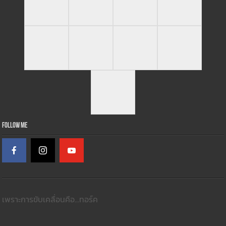
จากประสบการณ์ทำงานกับนิตยสารรถยนต์ชั้นนำของประเทศไทย
หลายฉบับ ทำให้เราพบทั้งข้อดีและจุดด้วยของการทำงาน
torquethailand.com จึงไม่แค่เพียงเว็บไซต์ แต่เราคัดกรองสิ่งที่ดี
ที่สุด มารวมใว้ที่นี่ ไม่ว่าจะเป็นเนื้อหาที่ดีที่สุด ภาพถ่ายที่ดีที่สุด ข้อมูลที่
เชื่อถือได้
สนับสนุนติดต่อ gorri180sx@hotmail.com
เบอร์โทร 065-455-5393
Test Drive Image