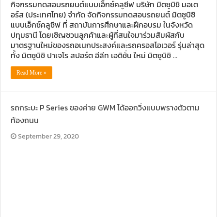
กิจกรรมทดสอบรถยนต์แบบเอ็กซ์คลูซีฟ บริษัท มิตซูบิชิ มอเต
อร์ส (ประเทศไทย) จำกัด จัดกิจกรรมทดสอบรถยนต์ มิตซูบิชิ
แบบเอ็กซ์คลูซีฟ ที่ สถาบันการศึกษาและฝึกอบรม ในจังหวัด
ปทุมธานี โดยเชิญชวนลูกค้าและผู้ที่สนใจมาร่วมสัมผัสกับ
มาตรฐานใหม่ของรถอเนกประสงค์และรถครอสโอเวอร์ รุ่นล่าสุด
ทั้ง มิตซูบิชิ ปาเจโร สปอร์ต อีลีท เอดิชั่น ใหม่ มิตซูบิชิ …
Read More »
รถกระบะ P Series ของค่าย GWM ได้ออกวิ่งแบบพรางตัวตาม
ท้องถนน
September 29, 2020