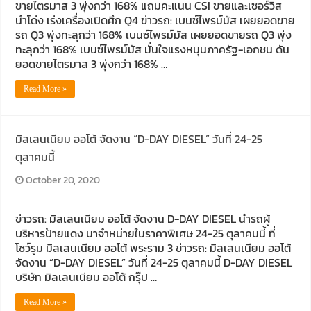
ขายไตรมาส 3 พุ่งกว่า 168% แถมคะแนน CSI ขายและเซอร์วิส
นำโด่ง เร่งเครื่องเปิดศึก Q4 ข่าวรถ: เบนซ์ไพรม์มัส เผยยอดขาย
Audi Road to Korat ยกทัพขบวนอาวดี้กว่า 60 คัน เยี่ยมชม อาวดี
รถ Q3 พุ่งทะลุกว่า 168% เบนซ์ไพรม์มัส เผยยอดขายรถ Q3 พุ่ง
ทะลุกว่า 168% เบนซ์ไพรม์มัส มั่นใจแรงหนุนภาครัฐ-เอกชน ดัน
ขับ ฟอร์ด เรนเจอร์ บุกอีสาน กับกิจกรรม ‘ฟอร์ด เรนเจอร์ แกร่ง
ยอดขายไตรมาส 3 พุ่งกว่า 168% …
ขับ ISUZU V-CROSS 4X4 ลุยลาวใต้ พิสูจน์ตัวจริงทุกเส้นทาง
Read More »
รีวิว ลองขับ กิจกรรม “MG EV FAMILY TRIP” ครั้งแรกของการ
มิลเลนเนียม ออโต้ จัดงาน “D-DAY DIESEL” วันที่ 24-25
ตุลาคมนี้
October 20, 2020
ข่าวรถ: มิลเลนเนียม ออโต้ จัดงาน D-DAY DIESEL นำรถผู้
บริหารป้ายแดง มาจำหน่ายในราคาพิเศษ 24-25 ตุลาคมนี้ ที่
โชว์รูม มิลเลนเนียม ออโต้ พระราม 3 ข่าวรถ: มิลเลนเนียม ออโต้
จัดงาน “D-DAY DIESEL” วันที่ 24-25 ตุลาคมนี้ D-DAY DIESEL
บริษัท มิลเลนเนียม ออโต้ กรุ๊ป …
Read More »