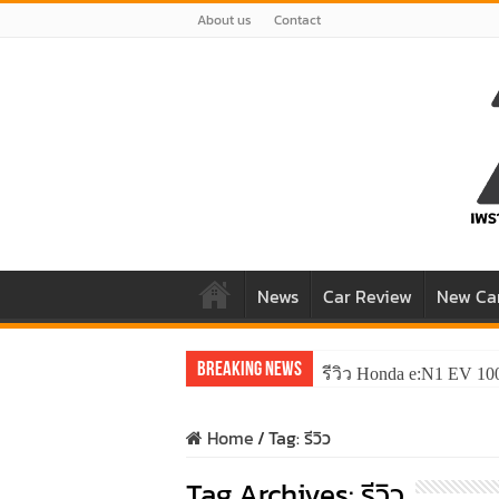
About us
Contact
News
Car Review
New Ca
Breaking News
รีวิว Honda e:N1 EV 10
Home
/
Tag:
รีวิว
Tag Archives:
รีวิว