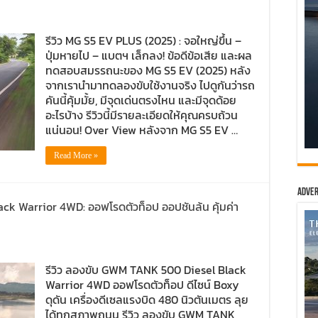
รีวิว MG S5 EV PLUS (2025) : จอใหญ่ขึ้น –
ปุ่มหายไป – แบตฯ เล็กลง! ข้อดีข้อเสีย และผล
ทดสอบสมรรถนะของ MG S5 EV (2025) หลัง
จากเรานำมาทดลองขับใช้งานจริง ไปดูกันว่ารถ
คันนี้คุ้มมั้ย, มีจุดเด่นตรงไหน และมีจุดด้อย
อะไรบ้าง รีวิวนี้มีรายละเอียดให้คุณครบถ้วน
แน่นอน! Over View หลังจาก MG S5 EV …
Read More »
Adver
ck Warrior 4WD: ออฟโรดตัวท็อป ออปชันล้น คุ้มค่า
รีวิว ลองขับ GWM TANK 500 Diesel Black
Warrior 4WD ออฟโรดตัวท็อป ดีไซน์ Boxy
ดุดัน เครื่องดีเซลแรงบิด 480 นิวตันเมตร ลุย
ได้ทุกสภาพถนน รีวิว ลองขับ GWM TANK