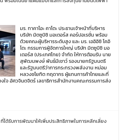
ทุน พร้อมเน้นย้ำแผนแม่บทและการลงทุนยานยนต์ไฟฟ้า
มร. ทาคาโอะ คาโตะ ประธานเจ้าหน้าที่บริหาร
บริษัท มิตซูบิชิ มอเตอร์ส คอร์ปอเรชั่น พร้อม
ด้วยคณะผู้บริหารระดับสูง และ มร. เออิอิชิ โคอิ
โตะ กรรมการผู้จัดการใหญ่ บริษัท มิตซูบิชิ มอ
เตอร์ส (ประเทศไทย) จำกัด ให้การต้อนรับ นาย
สุพัฒนพงษ์ พันธ์มีเชาว์ รองนายกรัฐมนตรี
และรัฐมนตรีว่าการกระทรวงพลังงาน หม่อม
หลวงชโยทิต กฤดากร ผู้แทนการค้าไทยและที่
งใจ อัศวจินตจิตร์ เลขาธิการสำนักงานคณะกรรมการส่ง
่ ที่ได้รับการพัฒนาให้เพิ่มประสิทธิภาพในการหลีกเลี่ยง