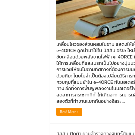
เคลื่อนไหวของส่วนผสมในชาม แสดงให้เห็น
e-4ORCE ถูกนำมาใช้ใน นิสสัน อริยะ ใหม่
ขับเคลื่อนด้วยพลังงานไฟฟ้า e-4ORCE คื
ให้การเคลื่อนที่และเบรกเป็นไปอย่างนุ่มนว
การช่วยให้ขับไปตามทิศทางที่ต้องการบนพ
ด้วยหิมะ โดยไม่จำเป็นต้องเปลี่ยนวิธีการ
ควบคุมที่แม่นยำใน e-4ORCE กับมอเตอร์ไฟฟ
ทาง อีกทั้งการฟื้นฟูพลังงานในมอเตอร์ไ
ลดอาการกระชากที่ทำให้เกิดอาการเมารถอี
สองตัวที่ทำงานแยกกันอย่างอิสระ …
Read More »
นิสสันเปิดตัว ยานสำรวจดวงจันทร์ต้นแ