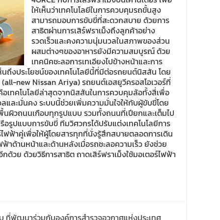
ให้เห็นว่าเทคโนโลยีในการควบคุมรถขั้นสูง
สามารถมอบการขับขี่ที่สะดวกสบาย ด้วยการ
สาธิตผ่านการเสิร์ฟราเม็งถึงลูกค้าอย่าง
รวดเร็วและคงความนุ่มนวลในสภาพของส่วน
ผสมต่างๆของอาหารยังมีความสมบูรณ์ ด้วย
เทคนิคชะลอการเทเอียงไปข้างหน้าและการ
ถึงประโยชน์ของเทคโนโลยีนี้ที่มีต่อรถยนต์นิสสัน โดย
 (all-new Nissan Ariya) รถยนต์เอสยูวีครอสโอเวอร์ที่
อเทคโนโลยีล่าสุดจากนิสสันในการควบคุมล้อทั้งสี่เพื่อ
ลและมั่นคง ระบบนี้ช่วยเพิ่มความมั่นใจให้กับผู้ขับขี่โดย
ื้นผิวถนนเกือบทุกรูปแบบ รวมทั้งถนนที่เปียกและเต็มไป
หรือรูปแบบการขับขี่ ทีมวิศวกรได้ปรับแต่งเทคโนโลยีการ
้าคู่เพื่อให้ผู้โดยสารทุกที่นั่งรู้สึกสบายตลอดการเดิน
ฟฟ้าด้านหน้าและด้านหลังเมื่อรถชะลอความเร็ว ยังช่วย
กด้วย ด้วยวิธีการสาธิต ถาดเสิร์ฟราเม็งใช้มอเตอร์ไฟฟ้า
บบ ที่พัฒนาร่วมกับองค์การสำรวจอวกาศแห่งประเทศ