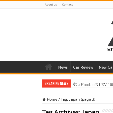
About us
Contact
News
Car Review
New Ca
Breaking News
รีวิว Honda e:N1 EV 10
Home
/
Tag:
Japan
(page 3)
Tag Archives:
Japan