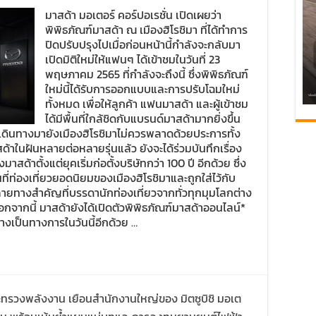
มาสด้า มอเตอร์ คอร์ปอเรชั่น เปิดเผยว่า
พิพิธภัณฑ์มาสด้า ณ เมืองฮิโรชิมา ที่ได้ทำการ
ปิดปรับปรุงไปเมื่อก่อนหน้านี้กำลังจะกลับมา
เปิดมิติใหม่ให้แฟนๆ ได้เข้าชมในวันที่ 23
พฤษภาคม 2565 ที่กำลังจะถึงนี้ ซึ่งพิพิธภัณฑ์
ใหม่นี้ได้รับการออกแบบและการปรับโฉมใหม่
ทั้งหมด เพื่อให้ลูกค้า แฟนมาสด้า และผู้เข้าชม
ได้มีพื้นที่ใกล้ชิดกับแบรนด์มาสด้ามากยิ่งขึ้น
ที่เดินทางมายังเมืองฮิโรชิมาไม่ควรพลาดด้วยประการทั้ง
าในฝันหลายต่อหลายรุ่นแล้ว ยังจะได้ร่วมบันทึกเรื่อง
ด้าตั้งแต่ยุคเริ่มก่อตั้งบริษัทกว่า 100 ปี อีกด้วย ซึ่ง
นที่ท่องเที่ยวยอดนิยมของเมืองฮิโรชิมาและถูกใส่ไว้กับ
ายทางสำคัญที่บรรดานักท่องเที่ยวจากทั่วทุกมุมโลกต่าง
กจากนี้ มาสด้ายังได้เปิดตัวพิพิธภัณฑ์มาสด้าออนไลน์*
งเป็นทางการในวันนี้อีกด้วย …
ทรวงพลังงาน เยือนสำนักงานใหญ่ของ มิตซูบิชิ มอเต