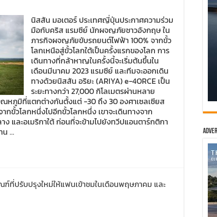
นิสสัน มอเตอร์ ประเทศญี่ปุ่นประกาศความร่วม
มือกับคริส แรมซีย์ นักผจญภัยชาวอังกฤษ ใน
ภารกิจผจญภัยขับรถยนต์ไฟฟ้า 100% จากขั้ว
โลกเหนือสู่ขั้วโลกใต้เป็นครั้งแรกของโลก การ
เดินทางที่กล้าหาญในครั้งนี้จะเริ่มต้นขึ้นใน
เดือนมีนาคม 2023 แรมซีย์ และทีมจะออกเดิน
ทางด้วยนิสสัน อริยะ (ARIYA) e-4ORCE เป็น
ระยะทางกว่า 27,000 กิโลเมตรผ่านหลาย
อุณหภูมิที่แตกต่างกันตั้งแต่ -30 ถึง 30 องศาเซลเซียส
จากขั้วโลกหนึ่งไปอีกขั้วโลกหนึ่ง เขาจะเดินทางจาก
าง และอเมริกาใต้ ก่อนที่จะข้ามไปยังทวีปแอนตาร์กติกา
้าน …
Adver
ัณฑ์ที่ปรับปรุงใหม่ให้แฟนเข้าชมในเดือนพฤษภาคม และ