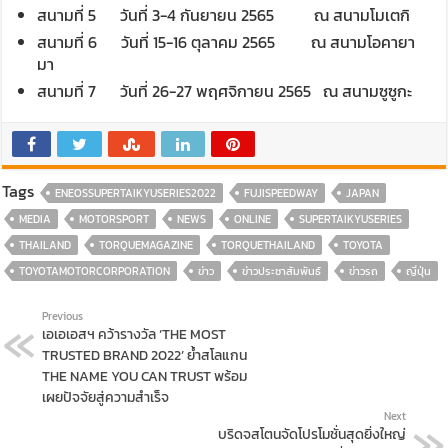
สนามที่ 5 วันที่ 3-4 กันยายน 2565 ณ สนามโมเตกิ
สนามที่ 6 วันที่ 15-16 ตุลาคม 2565 ณ สนามโอคายา
มา
สนามที่ 7 วันที่ 26-27 พฤศจิกายน 2565 ณ สนามซูซูกะ
Tags
ENEOSSUPERTAIKYUSERIES2022
FUJISPEEDWAY
JAPAN
MEDIA
MOTORSPORT
NEWS
ONLINE
SUPERTAIKYUSERIES
THAILAND
TORQUEMAGAZINE
TORQUETHAILAND
TOYOTA
TOYOTAMOTORCORPORATION
ข่าว
ข่าวประชาสัมพันธ์
ข่าวรถ
ญี่ปุ่น
Previous
เอเอเอสฯ คว้ารางวัล ‘THE MOST
TRUSTED BRAND 2022’ ย้ำสโลแกน
THE NAME YOU CAN TRUST พร้อม
เผยปัจจัยสู่ความสำเร็จ
Next
บริดจสโตนจัดโปรโมชั่นสุดยิ่งใหญ่