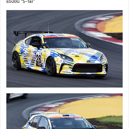
แข่งขัน “S-Tai”