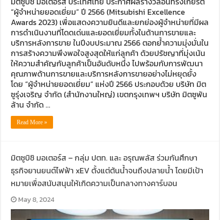
มิตซูบิชิ มอเตอร์ส ประเทศไทย ประกาศผลรางวัลอันทรงเกียรติ
“ผู้จำหน่ายยอดเยี่ยม” ปี 2566 (Mitsubishi Excellence
Awards 2023) เพื่อแสดงความยินดีและยกย่องผู้จำหน่ายที่มีผล
การดำเนินงานที่โดดเด่นและยอดเยี่ยมทั้งในด้านการขายและ
บริการหลังการขาย ในปีงบประมาณ 2566 ตอกย้ำความมุ่งมั่นใน
การสร้างความพึงพอใจสูงสุดให้แก่ลูกค้า ด้วยปรัชญาที่มุ่งเน้น
ให้ความสำคัญกับลูกค้าเป็นอันดับหนึ่ง ไปพร้อมกับการพัฒนา
คุณภาพด้านการขายและบริการหลังการขายอย่างไม่หยุดยั้ง
โดย “ผู้จำหน่ายยอดเยี่ยม” แห่งปี 2566 ประกอบด้วย บริษัท มิต
ซูรุ่งเจริญ จำกัด (สำนักงานใหญ่) เขตกรุงเทพฯ บริษัท มิตซูพัน
ล้าน จำกัด …
Read More »
มิตซูบิชิ มอเตอร์ส – กลุ่ม ปตท. และ อรุณพลัส ร่วมกันศึกษา
ธุรกิจยานยนต์ไฟฟ้า xEV ตั้งแต่ต้นน้ำจนถึงปลายน้ำ โดยมีเป้า
หมายเพื่อสนับสนุนให้เกิดความเป็นกลางทางคาร์บอน
May 8, 2024