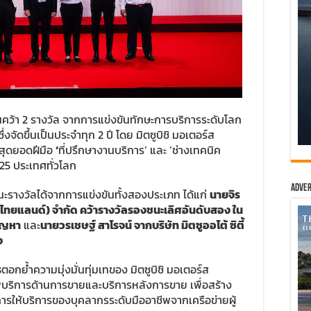
นคว้า 2 รางวัล จากการแข่งขันทักษะการบริการระดับโลก
งจัดขึ้นเป็นประจำทุก 2 ปี โดย มิตซูบิชิ มอเตอร์ส
าสุดยอดฝีมือ
‘
ที่ปรึกษางานบริการ’ และ ‘ช่างเทคนิค
 25 ประเทศทั่วโลก
Adver
างวัลได้จากการแข่งขันทั้งสองประเภท ได้แก่
นายจิร
ต้ (ไทยแลนด์) จำกัด คว้ารางวัลรองชนะเลิศอันดับสอง ใน
ปัญหา
และ
นายวรเชษฐ์ สาโรจน์ จากบริษัท มิตซูออโต้ ซิตี้
ง
ร
ตอกย้ำความมุ่งมั่นทุ่มเทของ มิตซูบิชิ มอเตอร์ส
พบริการด้านการขายและบริการหลังการขาย เพื่อสร้าง
การให้บริการของบุคลากรระดับมืออาชีพจากเครือข่ายผู้