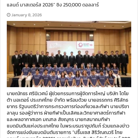
แลนด์ มาสเตอร์ส 2026” ชิง 250,000 ดอลลาร์
January 8, 2026
นายณัทธร ศรีนิเวศน์ ผู้ช่วยกรรมการผู้จัดการใหญ่ บริษัท โตโย
ต้า มอเตอร์ ประเทศไทย จำกัด พร้อมด้วย นายอรรถกร ศิริลัทธ
ยากร รัฐมนตรีว่าการกระทรวงการท่องเที่ยวและกีฬา นายปรีชา
ลาลุน รองผู้ว่าการ ฝ่ายกีฬาเป็นเลิศและวิทยาศาสตร์การกีฬา
และพลอากาศเอก มณฑล สัชฌุกร นายกสมาคมกีฬา
แบดมินตันแห่งประเทศไทย ในพระบรมราชูปถัมภ์ ร่วมแถลงข่าว
จัดการแข่งขันแบดมินตันรายการ “ปริ๊นเซส สิริวัณณวรี ไทย