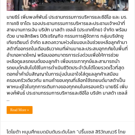
นายธีร์ เพิ่มพงศ์พันธ์ ประธานกรรมการบริหารและซีอีโอ และ มร.
ทาเคชิ ซาโตะ รองประธานกรรมการบริหารและประธานเจ้าหน้าที่
สายงานการเงิน บริษัท มาสด้า เซลส์ (ประเทศไทย) จำกัด พร้อม
ด้วย นายสิทธิพร ปิติเจริญกิจ กรรมการผู้จัดการ กลุ่มบริษัทชู
เกียรติยนต์ จำกัด แสดงความห่วงใยมอบเงินช่วยเหลือลูกค้ามา
สด้าที่ออกรถในเดือนธันวาคมที่ผ่านมาและประสบอุทกภัยในพื้นที่
อำเภอหาดใหญ่ พร้อมออกมาตรการเร่งด่วนเพื่อให้การช่วย
เหลือดูแลรถยนต์ของลูกค้า เพื่อบรรเทาทุกข์และสามารถนำ
รถยนต์กลับไปใช้ในการดำเนินชีวิตประจำวันได้โดยรวดเร็วที่สุด
ตอกย้ำคำมั่นสัญญาในการมุ่งมั่นเอาใจใส่ดูแลลูกค้าเสมือน
ครอบครัวเดียวกัน แทนคำขอบคุณที่เลือกใช้รถยนต์มาสด้าเป็น
พาหนะคู่ใจในทุกการเดินทางของทุกคนในครอบครัว นายธีร์ เพิ่ม
พงศ์พันธ์ ประธานกรรมการบริหารและซีอีโอ บริษัท มาสด้า เซลส์
…
Read More »
โตโยต้า หนุนศึกแบดมินตันระดับโลก “ปริ๊นเซส สิริวัณณวรี ไทย