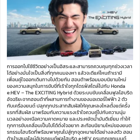
การออกไปใช้ชีวิตอย่างเป็นอิสระและสามารถควบคุมทุกช่วงเวลา
ได้อย่างมั่นใจเป็นสิ่งที่ทุกคนมองหา แล้วจะดีแค่ไหนถ้าเรามี
เพื่อนคู่ใจออกเดินทางไปด้วยกัน ฮอนด้าพร้อมมอบนิยามใหม่
ของความสนุกในการขับขี่ที่เร้าใจทุกไดรฟ์สไตล์ไปกับ Honda
e:HEV – The EXCITING Hybrid ด้วยระบบขับเคลื่อนฟูลไฮบริด
อัจฉริยะจากฮอนด้าที่ผสานการทำงานของมอเตอร์ไฟฟ้า 2 ตัว
กับเครื่องยนต์ ปลุกทุกประสาทสัมผัสให้คุณหลงใหลตั้งแต่ครั้ง
แรกที่สัมผัส มาพร้อมกับความแรงเร้าใจควบคู่ไปกับความนุ่ม
นวลอย่างเหนือความคาดหมาย และประหยัดน้ำมันดีเยี่ยม ทำให้
ทุกการขับเคลื่อนเป็นไปได้ดั่งใจอยาก สะท้อนนิยามใหม่ของยนต
รกรรมไฮบริดที่พร้อมพาคุณไปสู่ทุกจุดหมายได้อย่างลงตัว ฮอน
ด้านำเสนอไลน์อัปรถยนต์ฟูลไฮบริด e:HEV ครบทุกเซกเมนต์