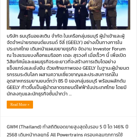
บริษัท ธนบุรีนอยสเติน จำกัด ในเครือกลุ่มธนบุรี ผู้นำเข้าและผู้
จัดจำหน่ายรถยนต์แบรนด์ จีลี่ (GEELY) อย่างเป็นทางการใน
ประเทศไทย เดินหน้าแผนขยายธุรกิจ จัดงาน Investor Forum
ณ โรงแรมแบงค็อกแมริออท เดอะ สุรวงศ์ เมื่อเร็วๆ นี้ เพื่อเปิด
วิสัยทัศน์และแผนธุรกิจระยะยาวที่จะสร้างการเติบโตอย่าง
แข็งแกร่งและยั่งยืน ด้วยศักยภาพของ GEELY ในฐานะผู้นำยนต
รกรรมระดับโลก ผสานความเชี่ยวชาญและประสบการณ์ใน
อุตสาหกรรมยานยนต์กว่า 85 ปี ของกลุ่มธนบุรี พร้อมผลักดัน
GEELY ก้าวขึ้นเป็นผู้นำตลาดรถยนต์ไฟฟ้าในประเทศไทย โดยมี
นักลงทุนและนักธุรกิจชั้นนำกว่า …
Read More »
GWM (Thailand) ทำสถิติยอดขายสูงสุดในรอบ 5 ปี โต 146% ปี
2568 เดินหน้ากลยุทธ์ All Powertrains ครอบคลุมทุกการใช้