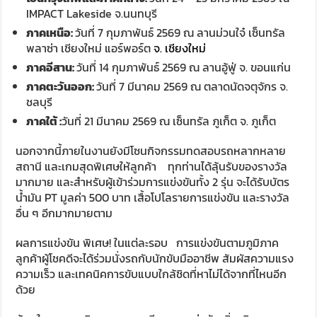
IMPACT Lakeside จ.นนทบุรี
ภาคเหนือ:
วันที่ 7 กุมภาพันธ์ 2569 ณ ลานม่วนใจ๋ เซ็นทรัล
พลาซ่า เชียงใหม่ แอร์พอร์ต
จ. เชียงใหม่
ภาคอีสาน:
วันที่ 14 กุมภาพันธ์ 2569 ณ ลานอู้ฟู่ จ. ขอนแก่น
ภาคตะวันออก:
วันที่ 7 มีนาคม 2569 ณ ตลาดนัดจตุจักร จ.
ชลบุรี
ภาคใต้ :
วันที่ 21 มีนาคม 2569 ณ เซ็นทรัล ภูเก็ต จ. ภูเก็ต
นอกจากนี้ภายในงานยังมีโซนกิจกรรมทดสอบรถหลากหลาย
สถานี และเกมสุดพิเศษให้ลูกค้า ทุกท่านได้ลุ้นรับของรางวัล
มากมาย และสำหรับผู้เข้าร่วมการแข่งขันทั้ง 2 รุ่น จะได้รับบัตร
น้ำมัน PT มูลค่า 500 บาท เสื้อโปโลรายการแข่งขัน และรางวัล
อื่น ๆ อีกมากมายตาม
ผลการแข่งขัน พิเศษ! ในแต่ละรอบ การแข่งขันตามภูมิภาค
ลูกค้าผู้โชคดีจะได้ร่วมนั่งรถกับนักขับมืออาชีพ สัมผัสความแรง
ความเร็ว และเทคนิคการขับแบบใกล้ชิดที่หาไม่ได้จากที่ไหนอีก
ด้วย