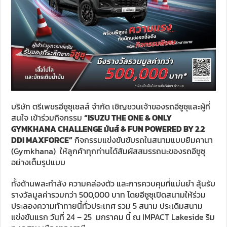
บริษัท ตรีเพชรอีซูซุเซลส์ จำกัด เชิญชวนเจ้าของรถอีซูซุและผู้ที่
สนใจ เข้าร่วมกิจกรรม
“
ISUZU THE ONE & ONLY
GYMKHANA CHALLENGE
มันส์
& FUN POWERED BY 2.2
DDI MAXFORCE”
กิจกรรมแข่งขันขับรถในสนามแบบยิมคานา
(Gymkhana) ให้ลูกค้าทุกท่านได้สัมผัสสมรรถนะของรถอีซูซุ
อย่างเต็มรูปแบบ
ทั้งด้านพละกำลัง ความคล่องตัว และการควบคุมที่แม่นยำ ลุ้นรับ
รางวัลมูลค่ารวมกว่า 500,000 บาท โดยอีซูซุเปิดสนามให้ร่วม
ประลองความท้าทายนี้ทั่วประเทศ รวม 5 สนาม ประเดิมสนาม
แข่งขันแรก วันที่ 24 – 25 มกราคม นี้ ณ IMPACT Lakeside ริม