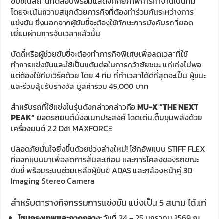
ขับขี่ในสถานีทดสอบพร้อมแสดงศักยภาพการทำงานเป็นทีม
โดยจะเน้นความสนุกด้วยภารกิจที่ต้องทำร่วมกันระหว่างการ
แข่งขัน ซึ่งนอกจากผู้ขับขี่จะต้องใช้ทักษะการบังคับรถที่ยอด
เยี่ยมผ่านการจับเวลาแล้วนั้น
บัดดี้หรือผู้ช่วยขับขี่จะต้องทำภารกิจพิเศษเพื่อลดเวลาที่ใช้
ทำการแข่งขันและใช้เป็นแต้มต่อในการคว้าชัยชนะ แค่เก่งไม่พอ
แต่ต้องใช้ทีมเวิร์คด้วย โดย 4 ทีม ที่ทำเวลาได้ดีที่สุดจะเป็น ผู้ชนะ
และร่วมลุ้นรับรางวัล มูลค่ารวม 45,000 บาท
สำหรับรถที่ใช้แข่งในรุ่นดังกล่าวกล่าวคือ
MU-X “THE NEXT
PEAK”
ยอดรถยนต์นั่งอเนกประสงค์ โดดเด่นเต็มขุมพลังด้วย
เครื่องยนต์ 2.2 Ddi MAXFORCE
ปลอดภัยมั่นใจยิ่งขึ้นด้วยช่วงล่างใหม่! โช้กอัพแบบ STIFF FLEX
ที่ออกแบบมาเพื่อลดการสั่นสะเทือน และการโคลงของรถขณะ
ขับขี่ พร้อมระบบช่วยเหลือผู้ขับขี่ ADAS และกล้องหน้าคู่ 3D
Imaging Stereo Camera
สำหรับตารางกิจกรรมการแข่งขัน แบ่งเป็น 5 สนาม ได้แก่
โซนกรุงเทพและภาคกลาง:
วันที่ 24 – 25 มกราคม 2569 ณ