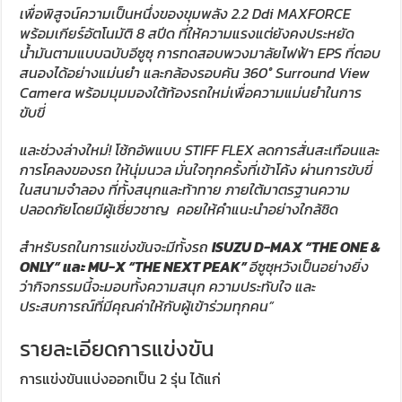
เพื่อพิสูจน์ความเป็นหนึ่งของขุมพลัง
2.2 Ddi MAXFORCE
พร้อมเกียร์อัตโนมัติ
8
สปีด ที่ให้ความแรงแต่ยังคงประหยัด
น้ำมันตามแบบฉบับอีซูซุ การทดสอบพวงมาลัยไฟฟ้า
EPS
ที่ตอบ
สนองได้อย่างแม่นยำ และกล้องรอบคัน
360° Surround View
Camera
พร้อมมุมมองใต้ท้องรถใหม่เพื่อความแม่นยำในการ
ขับขี่
และช่วงล่างใหม่! โช้กอัพแบบ
STIFF FLEX
ลดการสั่นสะเทือนและ
การโคลงของรถ ให้นุ่มนวล มั่นใจทุกครั้งที่เข้าโค้ง ผ่านการขับขี่
ในสนามจำลอง ที่ทั้งสนุกและท้าทาย ภายใต้มาตรฐานความ
ปลอดภัยโดยมีผู้เชี่ยวชาญ คอยให้คำแนะนำอย่างใกล้ชิด
สำหรับรถในการแข่งขันจะมีทั้งรถ
ISUZU D-MAX “THE ONE &
ONLY”
และ
MU-X “THE NEXT PEAK”
อีซูซุหวังเป็นอย่างยิ่ง
ว่ากิจกรรมนี้จะมอบทั้งความสนุก ความประทับใจ และ
ประสบการณ์ที่มีคุณค่าให้กับผู้เข้าร่วมทุกคน”
รายละเอียดการแข่งขัน
การแข่งขันแบ่งออกเป็น 2 รุ่น ได้แก่