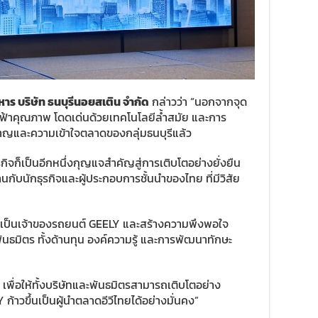
หาร บริษัท ธนบุรีนอยสเติน จำกัด
กล่าวว่า “นอกจากจุด
ฟ้าคุณภาพ โดดเด่นด้วยเทคโนโลยีล้ำสมัย และการ
ญและความเข้าใจตลาดของกลุ่มธนบุรีแล้ว
รกิจก็เป็นอีกหนึ่งกุญแจสำคัญสู่การเติบโตอย่างยั่งยืน
านกับนักธุรกิจและผู้ประกอบการชั้นนำของไทย ที่มีวิสัย
ารเป็นเจ้าของรถยนต์ GEELY และสร้างความพึงพอใจ
พันธมิตร ทั้งด้านทุน องค์ความรู้ และการพัฒนาทักษะ
 เพื่อให้ทั้งบริษัทและพันธมิตรสามารถเติบโตอย่าง
ก้าวขึ้นเป็นผู้นำตลาดอีวีไทยได้อย่างมั่นคง”