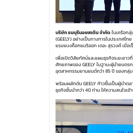
บริษัท ธนบุรีนอยสเติน จำกัด
ในเครือกลุ่
(GEELY) อย่างเป็นทางการในประเทศไทย 
แรมแบงค็อกแมริออท เดอะ สุรวงศ์ เมื่อเร็
เพื่อเปิดวิสัยทัศน์และแผนธุรกิจระยะยาวท
ศักยภาพของ GEELY ในฐานะผู้นำยนตรก
อุตสาหกรรมยานยนต์กว่า 85 ปี ของกลุ่มธ
พร้อมผลักดัน GEELY ก้าวขึ้นเป็นผู้นำ
ธุรกิจชั้นนำกว่า 40 ท่าน ให้ความสนใจเข้